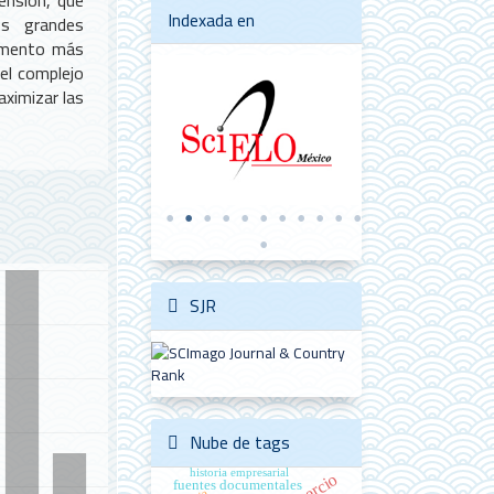
ensión, que
Indexada en
os grandes
lemento más
del complejo
aximizar las
SJR
Nube de tags
historia empresarial
comercio
fuentes documentales