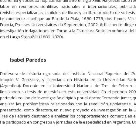
economía y sociedad rioplatense durante el siglo XVIII. Ha presentado re
labor en reuniones científicas nacionales e internacionales, publicad
revistas especializadas, capítulos de libros y un libro producto de su tesi
Le commerce atlantique au Río de la Plata, 1680-1778, dos tomos, Vill
Francia, Presses Universitaires du Septentrion, 2002. Actualmente dirige 
investigación Indagaciones en Torno a la Estructura Socio-económica del R
en el Largo Siglo XVIII (1680-1820).
Isabel Paredes
Profesora de historia egresada del Instituto Nacional Superior del P
Joaquín V. González, y licenciada en Historia en la Universidad Nac
(Argentina). Docente en la Universidad Nacional de Tres de Febrero.
finalizando su tesis de maestría en esta universidad. En el periodo 2
parte del equipo de investigación dirigido por el doctor Fernando Jumar, 
analizar las problemáticas relacionadas con la revolución rioplatense. 
presentado, como directora, un nuevo proyecto de investigación en la 
Tres de Febrero destinado a analizar los comportamientos comerciales en e
Ha participado en congresos y jornadas de la especialidad en Argentina, Ur