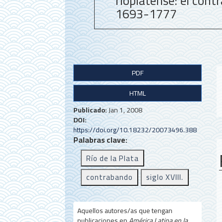
rioplatense: el cont
1693-1777
B
PDF
a
HTML
r
r
Publicado:
Jan 1, 2008
DOI:
a
https://doi.org/10.18232/20073496.388
Palabras clave:
l
Río de la Plata
a
t
contrabando
siglo XVIII.
e
r
Aquellos autores/as que tengan
publicaciones en
América Latina en la