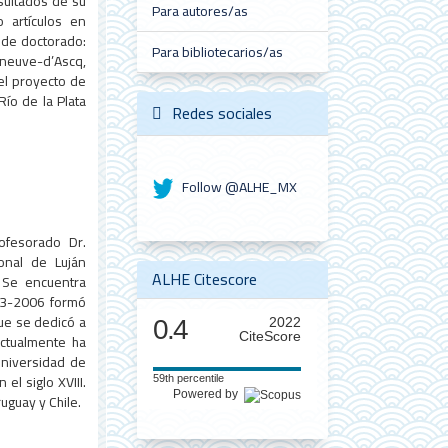
sultados de su
Para autores/as
o artículos en
s de doctorado:
Para bibliotecarios/as
eneuve-d’Ascq,
el proyecto de
ío de la Plata
Redes sociales
Follow @ALHE_MX
rofesorado Dr.
ional de Luján
ALHE Citescore
 Se encuentra
003-2006 formó
que se dedicó a
0.4
2022
CiteScore
Actualmente ha
Universidad de
l siglo XVIII.
59th percentile
Powered by
uguay y Chile.