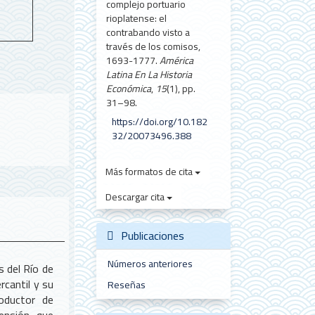
complejo portuario
rioplatense: el
contrabando visto a
través de los comisos,
1693-1777.
América
Latina En La Historia
Económica
,
15
(1), pp.
31–98.
https://doi.org/10.182
32/20073496.388
Más formatos de cita
Descargar cita
Publicaciones
Números anteriores
s del Río de
rcantil y su
Reseñas
oductor de