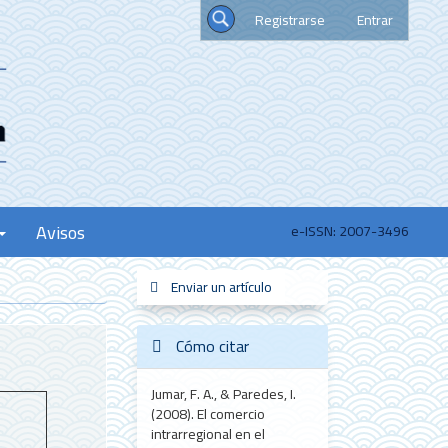
Registrarse
Entrar
Buscar
Avisos
e-ISSN: 2007-3496
Enviar
Enviar un artículo
sistemas_informacion
new_scimago
redes
un
artículo
Cómo citar
Jumar, F. A., & Paredes, I.
(2008). El comercio
intrarregional en el