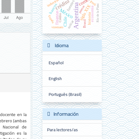
industria
crédito
fuentes
Perú
Argentina
bancos
Río de la Plata
siglo XIX
precios
economía
México
finanzas
historia
Crédito
España
Chile
Brasil
azúcar
virreinato
Idioma
Español
English
Português (Brasil)
Información
 docente en la
Febrero (ambas
o Nacional de
Para lectores/as
tigación es la