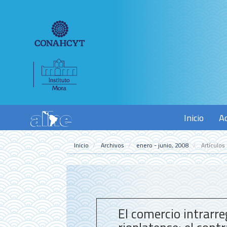
Navegación
principal
Contenido
principal
Barra
lateral
Inicio
A
Inicio
Archivos
enero - junio, 2008
Artículos
El comercio intrarre