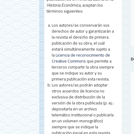
a
Historia Económica
, aceptan los
términos siguientes:
l
d
Los autores/as conservarán sus
e
derechos de autor y garantizarán a
la revista el derecho de primera
l
publicación de su obra, el cuál
estará simultáneamente sujeto a
a
la
Licencia de reconocimiento de
D
r
Creative Commons
que permite a
terceros compartir la obra siempre
t
que se indique su autor y su
primera publicación esta revista.
í
Los autores/as podrán adoptar
c
otros acuerdos de licencia no
exclusiva de distribución de la
u
versión de la obra publicada (p. ej.:
depositarla en un archivo
l
telemático institucional o publicarla
o
en un volumen monográfico)
siempre que se indique la
publicación inicial en esta revista.