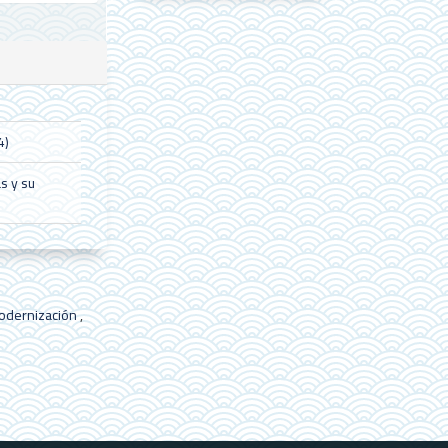
4)
as y su
 modernización
,