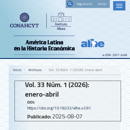
Navegación
Registrars
Toggl
principal
naviga
Contenido
Buscar
principal
Barra
lateral
e-ISSN: 2007-3496
Inicio
Archivos
Vol. 33 Núm. 1 (2026): enero-abril
Vol. 33 Núm. 1 (2026):
enero-abril
DOI:
https://doi.org/10.18232/alhe.v33i1
2025-08-07
Publicado: