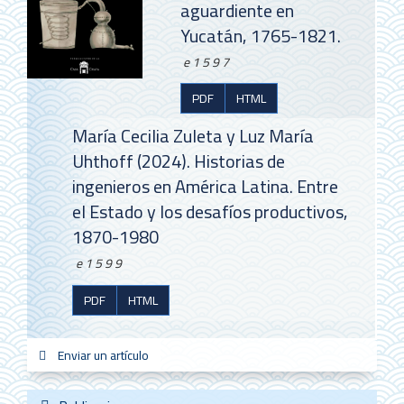
aguardiente en
Yucatán, 1765-1821.
e1597
PDF
HTML
María Cecilia Zuleta y Luz María
Uhthoff (2024). Historias de
ingenieros en América Latina. Entre
el Estado y los desafíos productivos,
1870-1980
e1599
PDF
HTML
Enviar
Enviar un artículo
sistemas
new_sci
redes
un
artículo