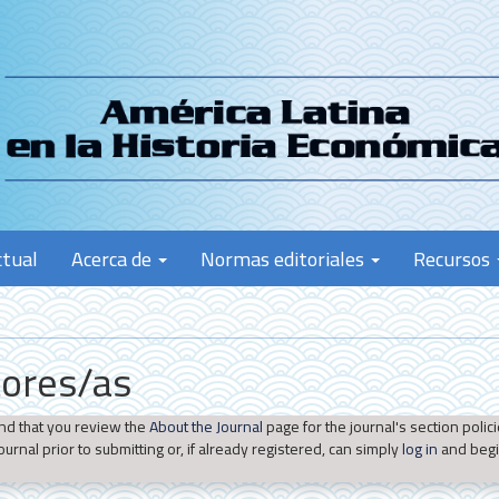
ctual
Acerca de
Normas editoriales
Recursos
tores/as
nd that you review the
About the Journal
page for the journal's section polici
ournal prior to submitting or, if already registered, can simply
log in
and begi