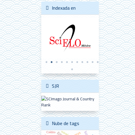
Indexada en
SJR
Nube de tags
minería
Crédito