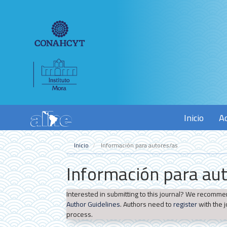
Navegación
principal
Contenido
principal
Barra
lateral
Inicio
A
Inicio
Información para autores/as
Información para au
Interested in submitting to this journal? We recomme
Author Guidelines
. Authors need to
register
with the j
process.