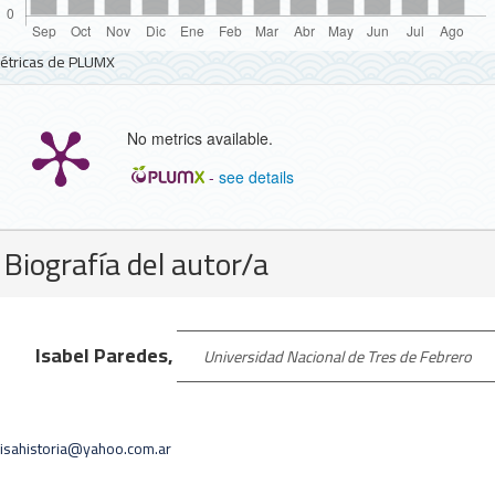
étricas de PLUMX
No metrics available.
-
see details
Detalles
Biografía del autor/a
del
artículo
Isabel Paredes,
Universidad Nacional de Tres de Febrero
isahistoria@yahoo.com.ar