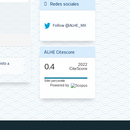
Redes sociales
Follow @ALHE_MX
ALHE Citescore
isto a
0.4
2022
CiteScore
59th percentile
Powered by