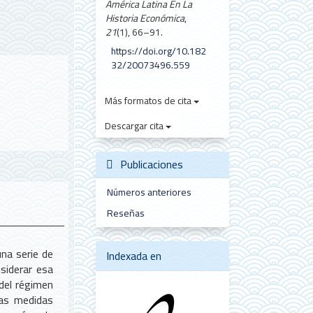
América Latina En La
Historia Económica
,
21
(1), 66–91.
https://doi.org/10.182
32/20073496.559
Más formatos de cita
Descargar cita
Publicaciones
Números anteriores
Reseñas
una serie de
Indexada en
siderar esa
 del régimen
las medidas