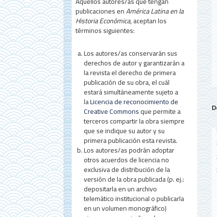
Aquellos autores/as que tengan
d
publicaciones en
América Latina en la
Historia Económica
, aceptan los
e
términos siguientes:
l
Los autores/as conservarán sus
a
derechos de autor y garantizarán a
r
la revista el derecho de primera
publicación de su obra, el cuál
t
estará simultáneamente sujeto a
la
Licencia de reconocimiento de
í
D
Creative Commons
que permite a
c
terceros compartir la obra siempre
que se indique su autor y su
u
primera publicación esta revista.
Los autores/as podrán adoptar
l
otros acuerdos de licencia no
o
exclusiva de distribución de la
versión de la obra publicada (p. ej.:
depositarla en un archivo
telemático institucional o publicarla
en un volumen monográfico)