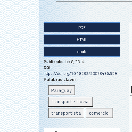
B
PDF
a
HTML
r
r
epub
a
Publicado:
Jan 8, 2014
DOI:
l
https://doi.org/10.18232/20073496.559
a
Palabras clave:
t
Paraguay
e
transporte fluvial
r
transportista
comercio.
a
l