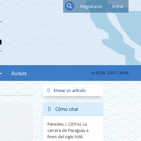
Registrarse
Entrar
Buscar
Avisos
e-ISSN: 2007-3496
Enviar
Enviar un artículo
sistemas_informacion
new_scimago
redes
un
artículo
Cómo citar
Paredes, I. (2014). La
carrera de Paraguay a
fines del siglo XVIII.