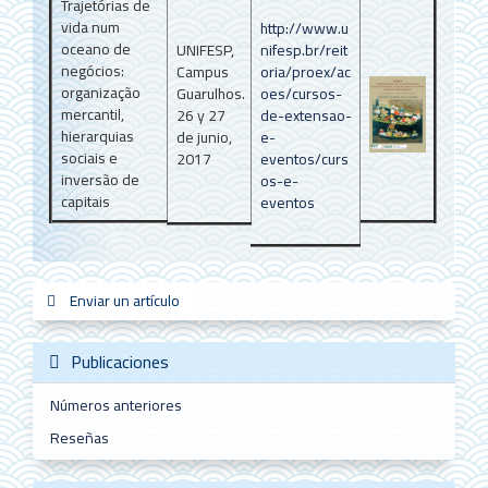
Trajetórias de
vida num
http://www.u
oceano de
UNIFESP,
nifesp.br/reit
negócios:
Campus
oria/proex/ac
organização
Guarulhos.
oes/cursos-
mercantil,
26 y 27
de-extensao-
hierarquias
de junio,
e-
sociais e
2017
eventos/curs
inversão de
os-e-
capitais
eventos
Enviar
Enviar un artículo
sistemas
new_sci
redes
un
artículo
Publicaciones
Números anteriores
Reseñas