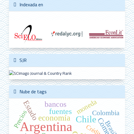
Indexada en
SJR
Nube de tags
moneda
Estado
bancos
fuentes
Precios
Colombia
economía
Chile
Comercio
Brasil
Argentina
Crédito