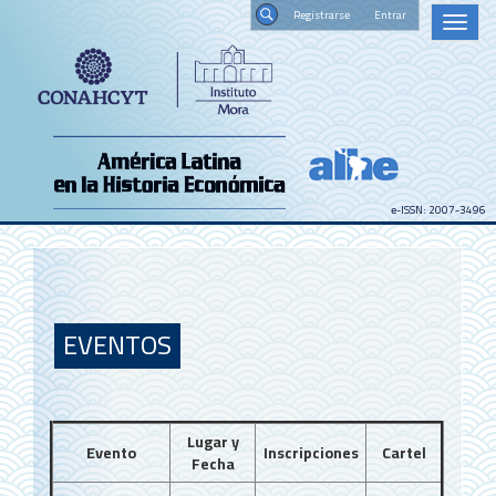
Navegación
Registrars
Toggl
principal
naviga
Contenido
Buscar
principal
Barra
lateral
e-ISSN: 2007-3496
EVENTOS
Lugar y
Evento
Inscripciones
Cartel
Fecha