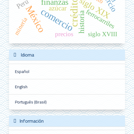
siglo XIX
crédito
Perú
finanzas
México
azúcar
comercio
ferrocarriles
historia
minería
precios
siglo XVIII
Idioma
Español
English
Português (Brasil)
Información