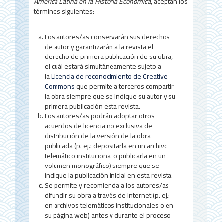
l
América Latina en la Historia Económica
, aceptan los
d
términos siguientes:
e
Los autores/as conservarán sus derechos
l
de autor y garantizarán a la revista el
derecho de primera publicación de su obra,
a
el cuál estará simultáneamente sujeto a
r
la
Licencia de reconocimiento de Creative
Commons
que permite a terceros compartir
t
la obra siempre que se indique su autor y su
primera publicación esta revista.
í
Los autores/as podrán adoptar otros
c
acuerdos de licencia no exclusiva de
distribución de la versión de la obra
u
publicada (p. ej.: depositarla en un archivo
telemático institucional o publicarla en un
l
volumen monográfico) siempre que se
o
indique la publicación inicial en esta revista.
Se permite y recomienda a los autores/as
difundir su obra a través de Internet (p. ej.:
en archivos telemáticos institucionales o en
su página web) antes y durante el proceso