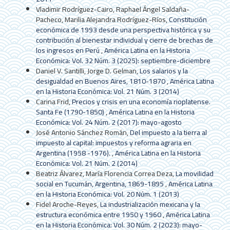
Vladimir Rodríguez-Cairo, Raphael Ángel Saldaña-
Pacheco, Marilia Alejandra Rodríguez-Ríos,
Constitución
económica de 1993 desde una perspectiva histórica y su
contribución al bienestar individual y cierre de brechas de
los ingresos en Perú
,
América Latina en la Historia
Económica: Vol. 32 Núm. 3 (2025): septiembre-diciembre
Daniel V. Santilli, Jorge D. Gelman,
Los salarios y la
desigualdad en Buenos Aires, 1810-1870
,
América Latina
en la Historia Económica: Vol. 21 Núm. 3 (2014)
Carina Frid,
Precios y crisis en una economía rioplatense.
Santa Fe (1790-1850)
,
América Latina en la Historia
Económica: Vol. 24 Núm. 2 (2017): mayo-agosto
José Antonio Sánchez Román,
Del impuesto a la tierra al
impuesto al capital: impuestos y reforma agraria en
Argentina (1958 -1976).
,
América Latina en la Historia
Económica: Vol. 21 Núm. 2 (2014)
Beatriz Álvarez, María Florencia Correa Deza,
La movilidad
social en Tucumán, Argentina, 1869-1895
,
América Latina
en la Historia Económica: Vol. 20 Núm. 1 (2013)
Fidel Aroche-Reyes,
La industrialización mexicana y la
estructura económica entre 1950 y 1960
,
América Latina
en la Historia Económica: Vol. 30 Núm. 2 (2023): mayo-