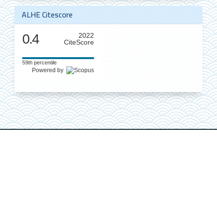
ALHE Citescore
0.4
2022
CiteScore
59th percentile
Powered by
América Latina en la Historia Económica
es una publicación
editada por el
Instituto de Investigaciones Dr. José María Luis
Mora
Director Editorial y/o responsable: Dr. Luis A. Jáuregui Frías.
Reservas de derechos al uso exclusivo núm.
04-2022-
012618223300-203
. ISSN electrónico 2007-3496.
Responsable de la última actualización: Lic. Adriana Barajas