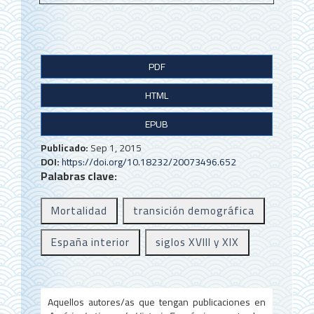
B
PDF
a
HTML
r
r
EPUB
a
Publicado:
Sep 1, 2015
DOI:
https://doi.org/10.18232/20073496.652
l
Palabras clave:
a
Mortalidad
transición demográfica
t
e
España interior
siglos XVIII y XIX
r
a
Aquellos autores/as que tengan publicaciones en