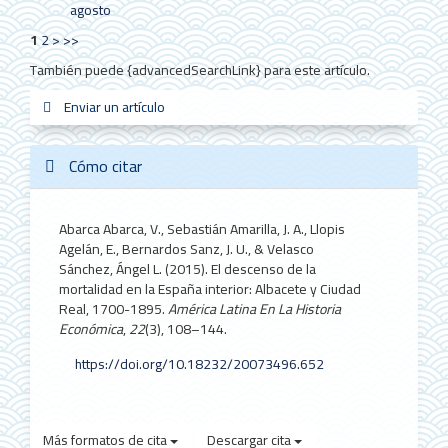
agosto
1
2
>
>>
También puede {advancedSearchLink} para este artículo.
Enviar
Enviar un artículo
sistemas_in
new_sci
redes
un
artículo
Cómo citar
Abarca Abarca, V., Sebastián Amarilla, J. A., Llopis
Agelán, E., Bernardos Sanz, J. U., & Velasco
Sánchez, Ángel L. (2015). El descenso de la
mortalidad en la España interior: Albacete y Ciudad
Real, 1700-1895.
América Latina En La Historia
Económica
,
22
(3), 108–144.
https://doi.org/10.18232/20073496.652
Más formatos de cita
Descargar cita