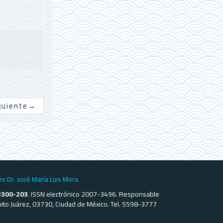
guiente
→
es Dr. José María Luis Mora
3300-203
. ISSN electrónico 2007-3496. Responsable
Benito Juárez, 03730, Ciudad de México. Tel. 5598-3777