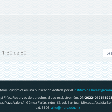
1-30 de 80
Si
storia Económica
es una publicación editada por el
Instituto de Investigacion
regui Frías. Reservas de derechos al uso exclusivo núm.
04-2022-01261822
ómez. Plaza Valentín Gómez Farías, núm. 12, col. San Juan Mixcoac, Alcaldía 
ext. 3103,
alhe@mora.edu.mx