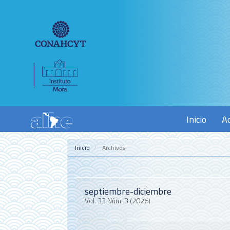
Navegación
principal
Contenido
principal
Barra
lateral
Inicio
A
Inicio
Archivos
septiembre-diciembre
Vol. 33 Núm. 3 (2026)