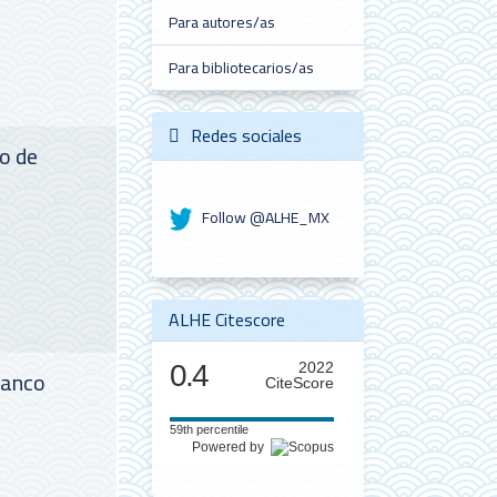
Para autores/as
Para bibliotecarios/as
Redes sociales
so de
Follow @ALHE_MX
ALHE Citescore
0.4
2022
Banco
CiteScore
59th percentile
Powered by