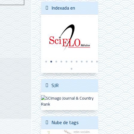
Indexada en
SJR
Nube de tags
salarios
redes sociales