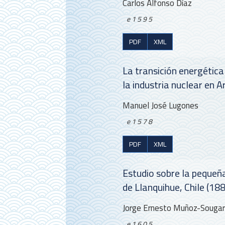
Carlos Alfonso Díaz
e1595
PDF
XML
La transición energética
la industria nuclear en 
Manuel José Lugones
e1578
PDF
XML
Estudio sobre la peque
de Llanquihue, Chile (18
Jorge Ernesto Muñoz-Sougar
e1605