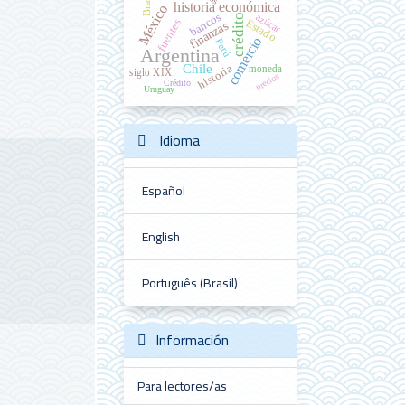
Brasil
historia económica
México
bancos
azúcar
crédito
Estado
fuentes
finanzas
comercio
Perú
Argentina
Chile
historia
moneda
siglo XIX.
precios
Crédito
Uruguay
Idioma
Español
English
Português (Brasil)
Información
Para lectores/as