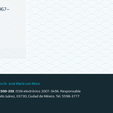
1967–
es Dr. José María Luis Mora
3300-203
. ISSN electrónico 2007-3496. Responsable
Benito Juárez, 03730, Ciudad de México. Tel. 5598-3777