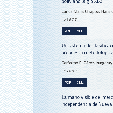
boliviano (siglo XIX)
Carlos María Chiappe, Hans
e1575
PDF
XML
Un sistema de clasificac
propuesta metodológic
Gerónimo E. Pérez-Irungaray
e1603
PDF
XML
La mano visible del merc
independencia de Nueva