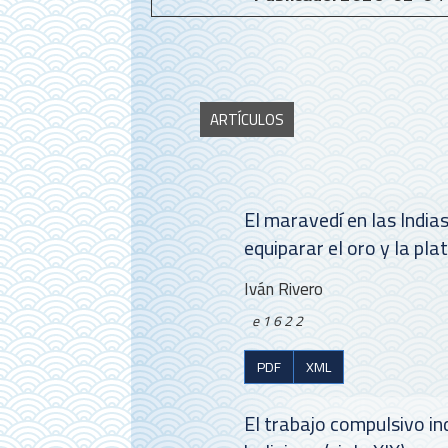
ARTÍCULOS
El maravedí en las India
equiparar el oro y la pla
Iván Rivero
e1622
PDF
XML
El trabajo compulsivo i