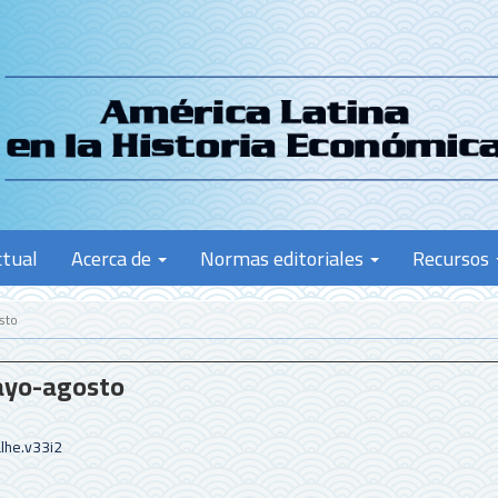
ctual
Acerca de
Normas editoriales
Recursos
sto
mayo-agosto
lhe.v33i2