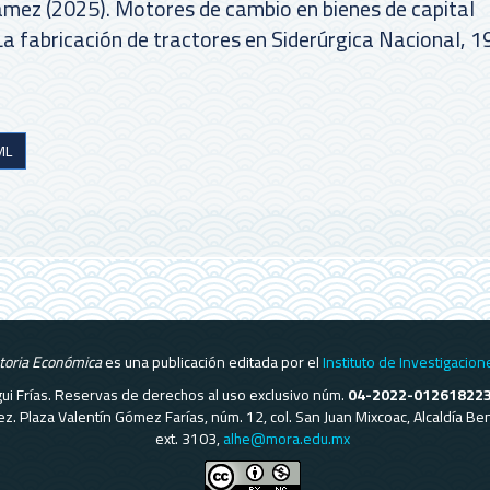
mez (2025). Motores de cambio en bienes de capital
La fabricación de tractores en Siderúrgica Nacional, 
ML
storia Económica
es una publicación editada por el
Instituto de Investigacion
regui Frías. Reservas de derechos al uso exclusivo núm.
04-2022-01261822
ómez. Plaza Valentín Gómez Farías, núm. 12, col. San Juan Mixcoac, Alcaldía 
ext. 3103,
alhe@mora.edu.mx