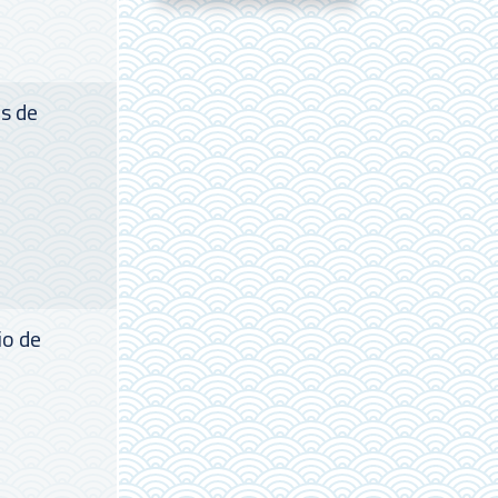
es de
io de