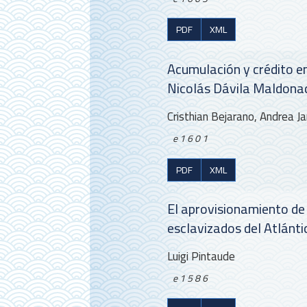
PDF
XML
Acumulación y crédito en 
Nicolás Dávila Maldona
Cristhian Bejarano, Andrea Ja
e1601
PDF
XML
El aprovisionamiento de 
esclavizados del Atlánt
Luigi Pintaude
e1586