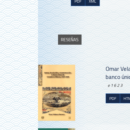
PDF
XML
RESEÑAS
Omar Vela
banco úni
e1623
PDF
HT