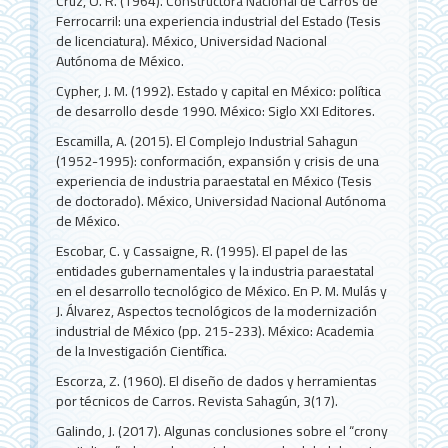
Cruz, O. R. (1964). Constructora Nacional de Carros de
Ferrocarril: una experiencia industrial del Estado (Tesis
de licenciatura). México, Universidad Nacional
Autónoma de México.
Cypher, J. M. (1992). Estado y capital en México: política
de desarrollo desde 1990. México: Siglo XXI Editores.
Escamilla, A. (2015). El Complejo Industrial Sahagun
(1952-1995): conformación, expansión y crisis de una
experiencia de industria paraestatal en México (Tesis
de doctorado). México, Universidad Nacional Autónoma
de México.
Escobar, C. y Cassaigne, R. (1995). El papel de las
entidades gubernamentales y la industria paraestatal
en el desarrollo tecnológico de México. En P. M. Mulás y
J. Álvarez, Aspectos tecnológicos de la modernización
industrial de México (pp. 215-233). México: Academia
de la Investigación Científica.
Escorza, Z. (1960). El diseño de dados y herramientas
por técnicos de Carros. Revista Sahagún, 3(17).
Galindo, J. (2017). Algunas conclusiones sobre el “crony