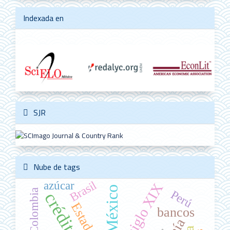
Indexada en
SJR
Nube de tags
Brasil
azúcar
siglo XIX
México
Colombia
Perú
crédito
Estado
bancos