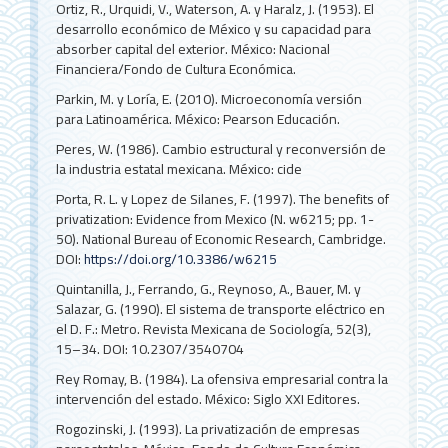
Ortiz, R., Urquidi, V., Waterson, A. y Haralz, J. (1953). El
desarrollo económico de México y su capacidad para
absorber capital del exterior. México: Nacional
Financiera/Fondo de Cultura Económica.
Parkin, M. y Loría, E. (2010). Microeconomía versión
para Latinoamérica. México: Pearson Educación.
Peres, W. (1986). Cambio estructural y reconversión de
la industria estatal mexicana. México: cide
Porta, R. L. y Lopez de Silanes, F. (1997). The benefits of
privatization: Evidence from Mexico (N. w6215; pp. 1-
50). National Bureau of Economic Research, Cambridge.
DOI:
https://doi.org/10.3386/w6215
Quintanilla, J., Ferrando, G., Reynoso, A., Bauer, M. y
Salazar, G. (1990). El sistema de transporte eléctrico en
el D. F.: Metro. Revista Mexicana de Sociología, 52(3),
15–34. DOI: 10.2307/3540704
Rey Romay, B. (1984). La ofensiva empresarial contra la
intervención del estado. México: Siglo XXI Editores.
Rogozinski, J. (1993). La privatización de empresas