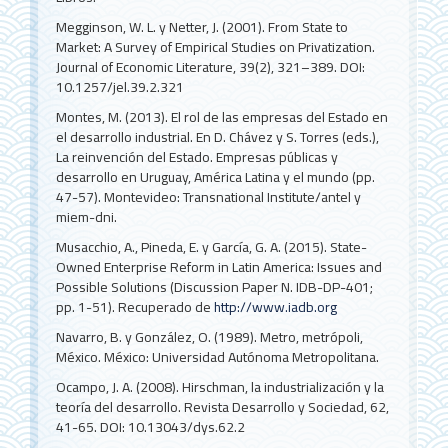
Megginson, W. L. y Netter, J. (2001). From State to
Market: A Survey of Empirical Studies on Privatization.
Journal of Economic Literature, 39(2), 321–389. DOI:
10.1257/jel.39.2.321
Montes, M. (2013). El rol de las empresas del Estado en
el desarrollo industrial. En D. Chávez y S. Torres (eds.),
La reinvención del Estado. Empresas públicas y
desarrollo en Uruguay, América Latina y el mundo (pp.
47-57). Montevideo: Transnational Institute/antel y
miem-dni.
Musacchio, A., Pineda, E. y García, G. A. (2015). State-
Owned Enterprise Reform in Latin America: Issues and
Possible Solutions (Discussion Paper N. IDB-DP-401;
pp. 1-51). Recuperado de
http://www.iadb.org
Navarro, B. y González, O. (1989). Metro, metrópoli,
México. México: Universidad Autónoma Metropolitana.
Ocampo, J. A. (2008). Hirschman, la industrialización y la
teoría del desarrollo. Revista Desarrollo y Sociedad, 62,
41-65. DOI: 10.13043/dys.62.2