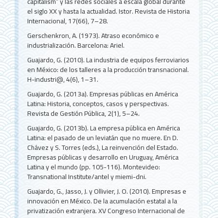
capitalism” y las redes sociales a escala global durante
el siglo XX y hasta la actualidad. Istor. Revista de Historia
Internacional, 17(66), 7–28.
Gerschenkron, A. (1973). Atraso económico e
industrialización. Barcelona: Ariel.
Guajardo, G. (2010). La industria de equipos ferroviarios
en México: de los talleres a la producción transnacional.
H-industri@, 4(6), 1–31.
Guajardo, G. (2013a). Empresas públicas en América
Latina: Historia, conceptos, casos y perspectivas.
Revista de Gestión Pública, 2(1), 5–24.
Guajardo, G. (2013b). La empresa pública en América
Latina: el pasado de un leviatán que no muere. En D.
Chávez y S. Torres (eds.), La reinvención del Estado.
Empresas públicas y desarrollo en Uruguay, América
Latina y el mundo (pp. 105-116). Montevideo:
Transnational Institute/antel y miemi-dni.
Guajardo, G., Jasso, J. y Ollivier, J. O. (2010). Empresas e
innovación en México. De la acumulación estatal a la
privatización extranjera. XV Congreso Internacional de