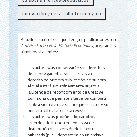
r
innovación y desarrollo tecnológico
a
l
d
Aquellos autores/as que tengan publicaciones en
América Latina en la Historia Económica
, aceptan los
e
términos siguientes:
l
a
Los autores/as conservarán sus derechos
de autor y garantizarán a la revista el
r
derecho de primera publicación de su obra,
el cuál estará simultáneamente sujeto a
t
la
Licencia de reconocimiento de Creative
í
Commons
que permite a terceros compartir
la obra siempre que se indique su autor y su
c
primera publicación esta revista.
u
Los autores/as podrán adoptar otros
acuerdos de licencia no exclusiva de
l
distribución de la versión de la obra
publicada (p. ej.: depositarla en un archivo