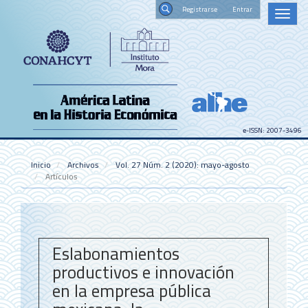
Navegación
Registrars
Toggl
principal
naviga
Contenido
Buscar
principal
Barra
lateral
e-ISSN: 2007-3496
Inicio
Archivos
Vol. 27 Núm. 2 (2020): mayo-agosto
Artículos
Eslabonamientos
productivos e innovación
en la empresa pública