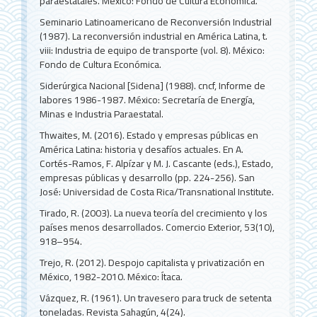
paraestatales. México: Fondo de Cultura Económica.
Seminario Latinoamericano de Reconversión Industrial
(1987). La reconversión industrial en América Latina, t.
viii: Industria de equipo de transporte (vol. 8). México:
Fondo de Cultura Económica.
Siderúrgica Nacional [Sidena] (1988). cncf, Informe de
labores 1986-1987. México: Secretaría de Energía,
Minas e Industria Paraestatal.
Thwaites, M. (2016). Estado y empresas públicas en
América Latina: historia y desafíos actuales. En A.
Cortés-Ramos, F. Alpízar y M. J. Cascante (eds.), Estado,
empresas públicas y desarrollo (pp. 224-256). San
José: Universidad de Costa Rica/Transnational Institute.
Tirado, R. (2003). La nueva teoría del crecimiento y los
países menos desarrollados. Comercio Exterior, 53(10),
918–954.
Trejo, R. (2012). Despojo capitalista y privatización en
México, 1982-2010. México: Ítaca.
Vázquez, R. (1961). Un travesero para truck de setenta
toneladas. Revista Sahagún, 4(24).