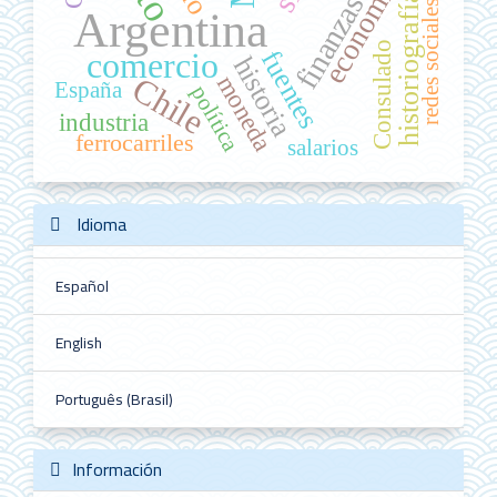
economía
finanzas
historiografía
redes sociales
Argentina
Consulado
comercio
fuentes
historia
Chile
moneda
España
política
industria
ferrocarriles
salarios
Idioma
Español
English
Português (Brasil)
Información