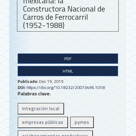
mexicana: la
Constructora Nacional de
Carros de Ferrocarril
(1952-1988)
B
PDF
a
HTML
r
r
Publicado:
Dec 19, 2019
DOI:
https://doi.org/10.18232/20073496.1018
a
Palabras clave:
l
Integración local
a
t
empresas públicas
pymes
e
eslabonamientos productivos