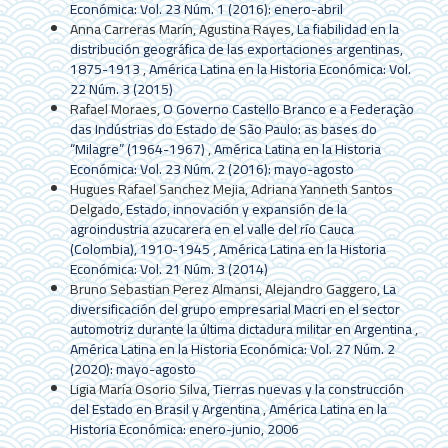
Económica: Vol. 23 Núm. 1 (2016): enero-abril
Anna Carreras Marín, Agustina Rayes,
La fiabilidad en la
distribución geográfica de las exportaciones argentinas,
1875-1913
,
América Latina en la Historia Económica: Vol.
22 Núm. 3 (2015)
Rafael Moraes,
O Governo Castello Branco e a Federação
das Indústrias do Estado de São Paulo: as bases do
“Milagre” (1964-1967)
,
América Latina en la Historia
Económica: Vol. 23 Núm. 2 (2016): mayo-agosto
Hugues Rafael Sanchez Mejia, Adriana Yanneth Santos
Delgado,
Estado, innovación y expansión de la
agroindustria azucarera en el valle del río Cauca
(Colombia), 1910-1945
,
América Latina en la Historia
Económica: Vol. 21 Núm. 3 (2014)
Bruno Sebastian Perez Almansi, Alejandro Gaggero,
La
diversificación del grupo empresarial Macri en el sector
automotriz durante la última dictadura militar en Argentina
,
América Latina en la Historia Económica: Vol. 27 Núm. 2
(2020): mayo-agosto
Ligia María Osorio Silva,
Tierras nuevas y la construcción
del Estado en Brasil y Argentina
,
América Latina en la
Historia Económica: enero-junio, 2006