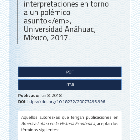
interpretaciones en torno
a un polémico
asunto</em>,
Universidad Anáhuac,
México, 2017.
B
PDF
a
HTML
r
r
Publicado:
Jun 8, 2018
DOI:
https://doi.org/10.18232/20073496.996
a
l
Aquellos autores/as que tengan publicaciones en
América Latina en la Historia Económica
, aceptan los
a
términos siguientes: