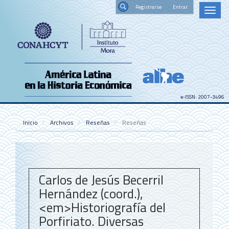
Navegación
Registrars
Toggl
principal
naviga
Contenido
Buscar
principal
Barra
lateral
e-ISSN: 2007-3496
Inicio
Archivos
Reseñas
Reseñas
Carlos de Jesús Becerril
Hernández (coord.),
<em>Historiografía del
Porfiriato. Diversas