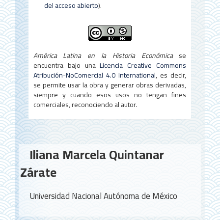
l
del acceso abierto
).
o
América Latina en la Historia Económica
se
encuentra bajo una
Licencia Creative Commons
Atribución-NoComercial 4.0 International
, es decir,
se permite usar la obra y generar obras derivadas,
siempre y cuando esos usos no tengan fines
comerciales, reconociendo al autor.
Contenido
Iliana Marcela Quintanar
principal
Zárate
del
artículo
Universidad Nacional Autónoma de México