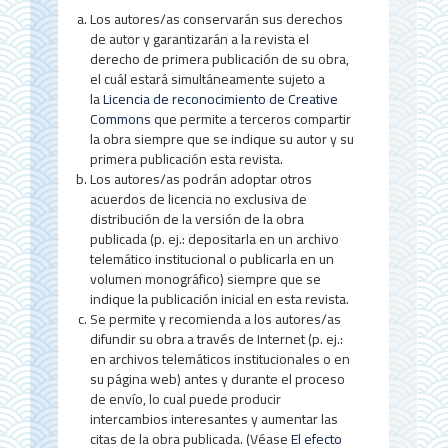
t
Los autores/as conservarán sus derechos
e
de autor y garantizarán a la revista el
r
derecho de primera publicación de su obra,
el cuál estará simultáneamente sujeto a
a
la
Licencia de reconocimiento de Creative
Commons
que permite a terceros compartir
l
la obra siempre que se indique su autor y su
d
primera publicación esta revista.
Los autores/as podrán adoptar otros
e
acuerdos de licencia no exclusiva de
distribución de la versión de la obra
l
publicada (p. ej.: depositarla en un archivo
a
telemático institucional o publicarla en un
volumen monográfico) siempre que se
r
indique la publicación inicial en esta revista.
Se permite y recomienda a los autores/as
t
difundir su obra a través de Internet (p. ej.:
í
en archivos telemáticos institucionales o en
su página web) antes y durante el proceso
c
de envío, lo cual puede producir
u
intercambios interesantes y aumentar las
citas de la obra publicada. (Véase
El efecto