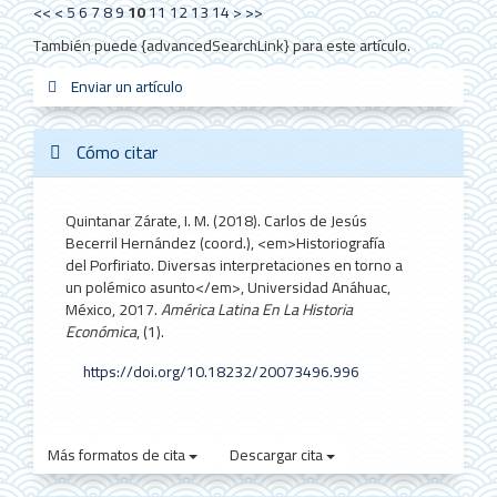
<<
<
5
6
7
8
9
10
11
12
13
14
>
>>
También puede {advancedSearchLink} para este artículo.
Enviar
Enviar un artículo
sistemas_in
new_sci
redes
un
artículo
Cómo citar
Quintanar Zárate, I. M. (2018). Carlos de Jesús
Becerril Hernández (coord.), <em>Historiografía
del Porfiriato. Diversas interpretaciones en torno a
un polémico asunto</em>, Universidad Anáhuac,
México, 2017.
América Latina En La Historia
Económica
, (1).
https://doi.org/10.18232/20073496.996
Más formatos de cita
Descargar cita