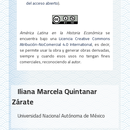
l
del acceso abierto
).
o
América Latina en la Historia Económica
se
encuentra bajo una
Licencia Creative Commons
Atribución-NoComercial 4.0 International
, es decir,
se permite usar la obra y generar obras derivadas,
siempre y cuando esos usos no tengan fines
comerciales, reconociendo al autor.
Contenido
Iliana Marcela Quintanar
principal
Zárate
del
artículo
Universidad Nacional Autónoma de México