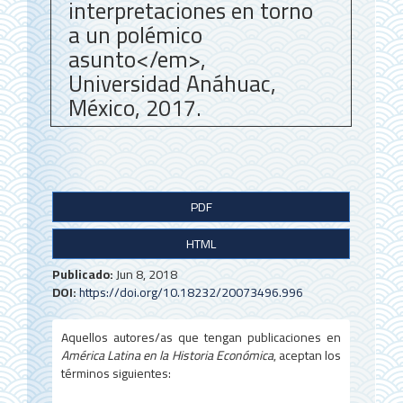
interpretaciones en torno
a un polémico
asunto</em>,
Universidad Anáhuac,
México, 2017.
B
PDF
a
HTML
r
r
Publicado:
Jun 8, 2018
DOI:
https://doi.org/10.18232/20073496.996
a
l
Aquellos autores/as que tengan publicaciones en
América Latina en la Historia Económica
, aceptan los
a
términos siguientes: