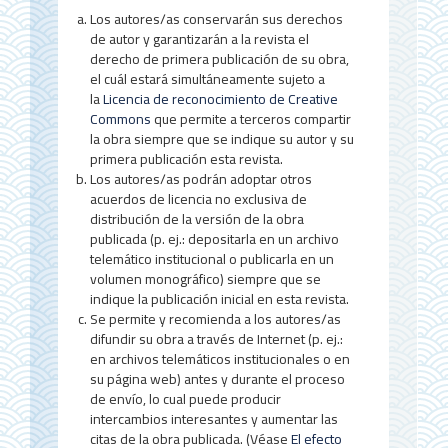
t
Los autores/as conservarán sus derechos
e
de autor y garantizarán a la revista el
r
derecho de primera publicación de su obra,
el cuál estará simultáneamente sujeto a
a
la
Licencia de reconocimiento de Creative
Commons
que permite a terceros compartir
l
la obra siempre que se indique su autor y su
d
primera publicación esta revista.
Los autores/as podrán adoptar otros
e
acuerdos de licencia no exclusiva de
distribución de la versión de la obra
l
publicada (p. ej.: depositarla en un archivo
a
telemático institucional o publicarla en un
volumen monográfico) siempre que se
r
indique la publicación inicial en esta revista.
Se permite y recomienda a los autores/as
t
difundir su obra a través de Internet (p. ej.:
í
en archivos telemáticos institucionales o en
su página web) antes y durante el proceso
c
de envío, lo cual puede producir
u
intercambios interesantes y aumentar las
citas de la obra publicada. (Véase
El efecto