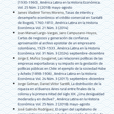
(1930-1960)
,
América Latina en la Historia Económica:
Vol. 25 Núm. 2 (2018): mayo-agosto
James Vladimir Torres Moreno,
Tasas de interés y
desempeño económico: el crédito comercial en Santafé
de Bogotá, 1760-1810
,
América Latina en la Historia
Económica: Vol. 21 Núm. 3 (2014)
Joan Manuel Largo-Vargas, Jairo Campuzano-Hoyos,
Cartas de negocios y generación de confianza:
aproximación al archivo epistolar de un empresario
colombiano, 1929-1933
,
América Latina en la Historia
Económica: Vol. 31 Núm. 3 (2024): septiembre-diciembre
Jorge E. Muñoz Sougarret,
Las relaciones políticas de las
empresas exportadoras y su impacto en la gestación de
políticas públicas en Chile: el ejemplo de la sociedad Hube
y Achelis (1898-1906)
,
América Latina en la Historia
Económica: Vol. 24 Núm. 3 (2017): septiembre-diciembre
Jorge Gelman, Daniel Víctor Santilli,
La distribución de la
riqueza en el Buenos Aires rural entre finales de la
colonia y la primera mitad del siglo XIX. ¿Una desigualdad
moderada y en declive?
,
América Latina en la Historia
Económica: Vol. 25 Núm. 2 (2018): mayo-agosto
José Galindo Rodríguez,
El origen del capitalismo de