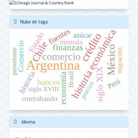
Nube de tags
fuentes
historia económica
Estado
crédito
azúcar
moneda
Chile
Comercio
finanzas
México
migración
peronismo
comercio
Argentina
siglo XIX
historia
Brasil
economía
Perú
bancos
precios
siglo XVIII
contrabando
Idioma