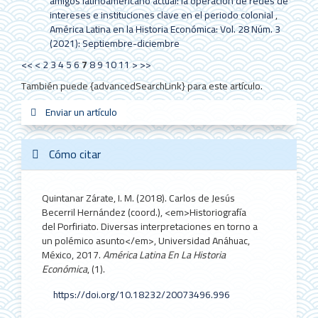
amigos latinoamericano actual: la operación de redes de
intereses e instituciones clave en el periodo colonial
,
América Latina en la Historia Económica: Vol. 28 Núm. 3
(2021): Septiembre-diciembre
<<
<
2
3
4
5
6
7
8
9
10
11
>
>>
También puede {advancedSearchLink} para este artículo.
Enviar
Enviar un artículo
sistemas_in
new_sci
redes
un
artículo
Cómo citar
Quintanar Zárate, I. M. (2018). Carlos de Jesús
Becerril Hernández (coord.), <em>Historiografía
del Porfiriato. Diversas interpretaciones en torno a
un polémico asunto</em>, Universidad Anáhuac,
México, 2017.
América Latina En La Historia
Económica
, (1).
https://doi.org/10.18232/20073496.996