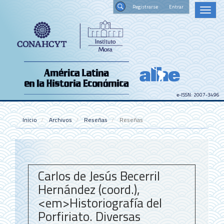
Navegación
Registrars
Toggl
principal
naviga
Contenido
Buscar
principal
Barra
lateral
e-ISSN: 2007-3496
Inicio
Archivos
Reseñas
Reseñas
Carlos de Jesús Becerril
Hernández (coord.),
<em>Historiografía del
Porfiriato. Diversas