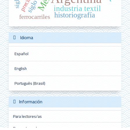
precios
industria textil
historiografía
ferrocarriles
Idioma
Español
English
Português (Brasil)
Información
Para lectores/as
Para autores/as