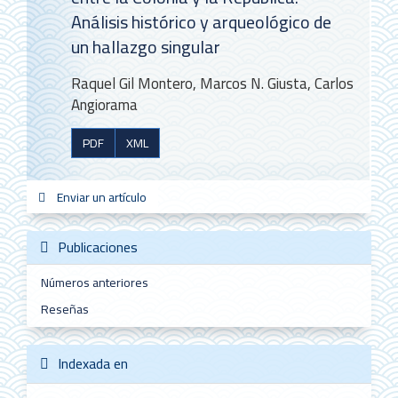
Análisis histórico y arqueológico de
un hallazgo singular
Raquel Gil Montero, Marcos N. Giusta, Carlos
Angiorama
PDF
XML
Enviar
Enviar un artículo
sistemas
new_sci
redes
un
artículo
Publicaciones
Números anteriores
Reseñas
Indexada en