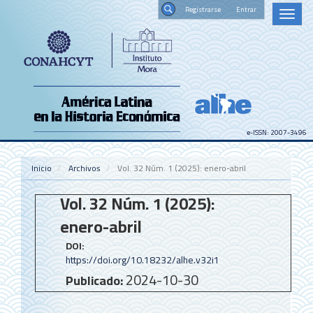
Navegación
Registrars
Toggl
principal
naviga
Contenido
Buscar
principal
Barra
lateral
e-ISSN: 2007-3496
Inicio
Archivos
Vol. 32 Núm. 1 (2025): enero-abril
Vol. 32 Núm. 1 (2025):
enero-abril
DOI:
https://doi.org/10.18232/alhe.v32i1
2024-10-30
Publicado: