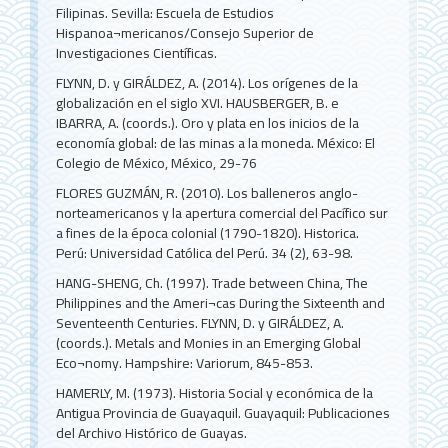
Filipinas. Sevilla: Escuela de Estudios
Hispanoa¬mericanos/Consejo Superior de
Investigaciones Científicas.
FLYNN, D. y GIRÁLDEZ, A. (2014). Los orígenes de la
globalización en el siglo XVI. HAUSBERGER, B. e
IBARRA, A. (coords.). Oro y plata en los inicios de la
economía global: de las minas a la moneda. México: El
Colegio de México, México, 29-76
FLORES GUZMÁN, R. (2010). Los balleneros anglo-
norteamericanos y la apertura comercial del Pacífico sur
a fines de la época colonial (1790-1820). Historica.
Perú: Universidad Católica del Perú. 34 (2), 63-98.
HANG-SHENG, Ch. (1997). Trade between China, The
Philippines and the Ameri¬cas During the Sixteenth and
Seventeenth Centuries. FLYNN, D. y GIRÁLDEZ, A.
(coords.). Metals and Monies in an Emerging Global
Eco¬nomy. Hampshire: Variorum, 845-853.
HAMERLY, M. (1973). Historia Social y económica de la
Antigua Provincia de Guayaquil. Guayaquil: Publicaciones
del Archivo Histórico de Guayas.