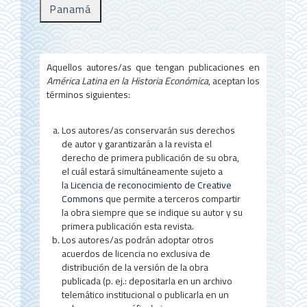
r
Panamá
a
l
d
Aquellos autores/as que tengan publicaciones en
América Latina en la Historia Económica
, aceptan los
e
términos siguientes:
l
a
Los autores/as conservarán sus derechos
de autor y garantizarán a la revista el
r
derecho de primera publicación de su obra,
el cuál estará simultáneamente sujeto a
t
la
Licencia de reconocimiento de Creative
í
Commons
que permite a terceros compartir
la obra siempre que se indique su autor y su
c
primera publicación esta revista.
Los autores/as podrán adoptar otros
u
acuerdos de licencia no exclusiva de
l
distribución de la versión de la obra
publicada (p. ej.: depositarla en un archivo
o
telemático institucional o publicarla en un