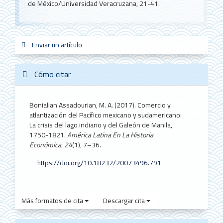
de México/Universidad Veracruzana, 21-41.
Enviar
Enviar un artículo
sistemas_in
new_sci
redes
un
artículo
Cómo citar
Bonialian Assadourian, M. A. (2017). Comercio y
atlantización del Pacífico mexicano y sudamericano:
La crisis del lago indiano y del Galeón de Manila,
1750-1821.
América Latina En La Historia
Económica
,
24
(1), 7–36.
https://doi.org/10.18232/20073496.791
Más formatos de cita
Descargar cita