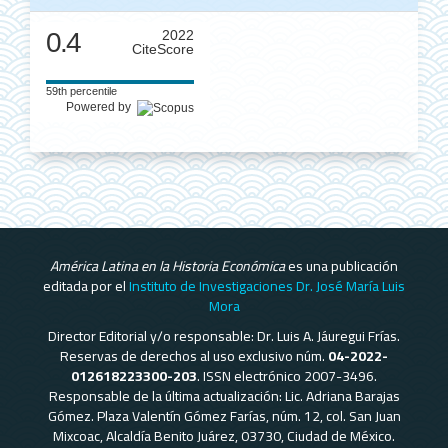
0.4
2022
CiteScore
59th percentile
Powered by
América Latina en la Historia Económica
es una publicación
editada por el
Instituto de Investigaciones Dr. José María Luis
Mora
Director Editorial y/o responsable: Dr. Luis A. Jáuregui Frías.
Reservas de derechos al uso exclusivo núm.
04-2022-
012618223300-203
. ISSN electrónico 2007-3496.
Responsable de la última actualización: Lic. Adriana Barajas
Gómez. Plaza Valentín Gómez Farías, núm. 12, col. San Juan
Mixcoac, Alcaldía Benito Juárez, 03730, Ciudad de México.