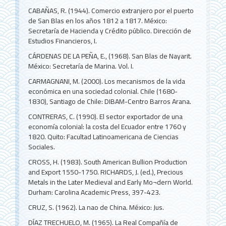
CABAÑAS, R. (1944). Comercio extranjero por el puerto
de San Blas en los años 1812 a 1817. México:
Secretaría de Hacienda y Crédito público. Dirección de
Estudios Financieros, I.
CÁRDENAS DE LA PEÑA, E., (1968). San Blas de Nayarit.
México: Secretaría de Marina. Vol. I.
CARMAGNANI, M. (2000). Los mecanismos de la vida
económica en una sociedad colonial. Chile (1680-
1830), Santiago de Chile: DIBAM-Centro Barros Arana.
CONTRERAS, C. (1990). El sector exportador de una
economía colonial: la costa del Ecuador entre 1760 y
1820. Quito: Facultad Latinoamericana de Ciencias
Sociales.
CROSS, H. (1983). South American Bullion Production
and Export 1550-1750. RICHARDS, J. (ed.), Precious
Metals in the Later Medieval and Early Mo¬dern World.
Durham: Carolina Academic Press, 397-423.
CRUZ, S. (1962). La nao de China. México: Jus.
DÍAZ TRECHUELO, M. (1965). La Real Compañía de