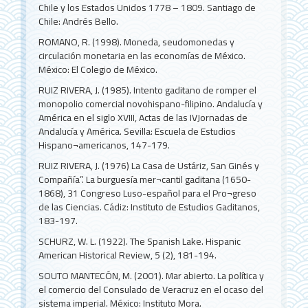
Chile y los Estados Unidos 1778 – 1809. Santiago de
Chile: Andrés Bello.
ROMANO, R. (1998). Moneda, seudomonedas y
circulación monetaria en las economías de México.
México: El Colegio de México.
RUIZ RIVERA, J. (1985). Intento gaditano de romper el
monopolio comercial novohispano-filipino. Andalucía y
América en el siglo XVIII, Actas de las IVJornadas de
Andalucía y América. Sevilla: Escuela de Estudios
Hispano¬americanos, 147-179.
RUIZ RIVERA, J. (1976) La Casa de Ustáriz, San Ginés y
Compañía”. La burguesía mer¬cantil gaditana (1650-
1868), 31 Congreso Luso-español para el Pro¬greso
de las Ciencias. Cádiz: Instituto de Estudios Gaditanos,
183-197.
SCHURZ, W. L. (1922). The Spanish Lake. Hispanic
American Historical Review, 5 (2), 181-194.
SOUTO MANTECÓN, M. (2001). Mar abierto. La política y
el comercio del Consulado de Veracruz en el ocaso del
sistema imperial. México: Instituto Mora.