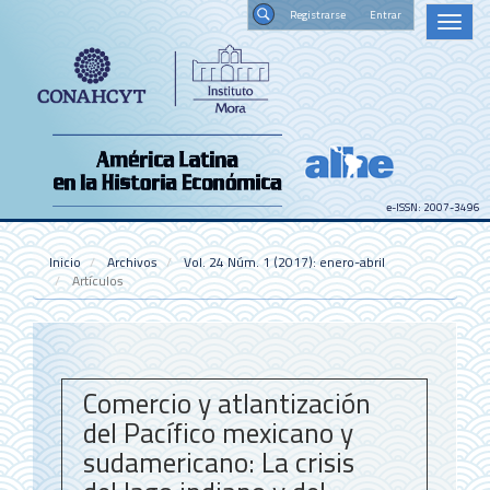
Navegación
Registrars
Toggl
principal
naviga
Contenido
Buscar
principal
Barra
lateral
e-ISSN: 2007-3496
Inicio
Archivos
Vol. 24 Núm. 1 (2017): enero-abril
Artículos
Comercio y atlantización
del Pacífico mexicano y
sudamericano: La crisis