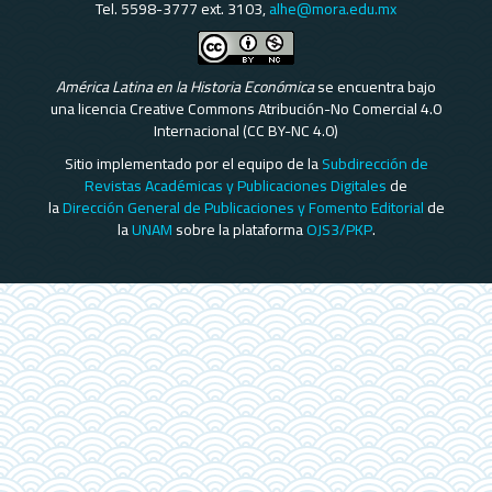
Tel. 5598-3777 ext. 3103,
alhe@mora.edu.mx
América Latina en la Historia Económica
se encuentra bajo
una licencia Creative Commons Atribución-No Comercial 4.0
Internacional (CC BY-NC 4.0)
Sitio implementado por el equipo de la
Subdirección de
Revistas Académicas y Publicaciones Digitales
de
la
Dirección General de Publicaciones y Fomento Editorial
de
la
UNAM
sobre la plataforma
OJS3/PKP
.