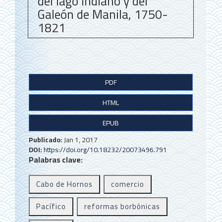
del lago indiano y del
Galeón de Manila, 1750-
1821
B
PDF
a
HTML
r
r
EPUB
a
Publicado:
Jan 1, 2017
DOI:
https://doi.org/10.18232/20073496.791
l
Palabras clave:
a
Cabo de Hornos
comercio
t
e
Pacífico
reformas borbónicas