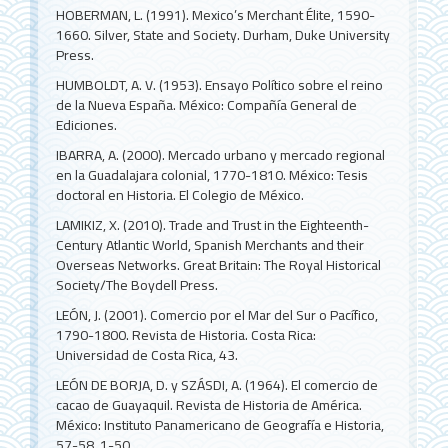
HOBERMAN, L. (1991). Mexico’s Merchant Élite, 1590-
1660. Silver, State and Society. Durham, Duke University
Press.
HUMBOLDT, A. V. (1953). Ensayo Político sobre el reino
de la Nueva España. México: Compañía General de
Ediciones.
IBARRA, A. (2000). Mercado urbano y mercado regional
en la Guadalajara colonial, 1770-1810. México: Tesis
doctoral en Historia. El Colegio de México.
LAMIKIZ, X. (2010). Trade and Trust in the Eighteenth-
Century Atlantic World, Spanish Merchants and their
Overseas Networks. Great Britain: The Royal Historical
Society/The Boydell Press.
LEÓN, J. (2001). Comercio por el Mar del Sur o Pacífico,
1790-1800. Revista de Historia. Costa Rica:
Universidad de Costa Rica, 43.
LEÓN DE BORJA, D. y SZÁSDI, A. (1964). El comercio de
cacao de Guayaquil. Revista de Historia de América.
México: Instituto Panamericano de Geografía e Historia,
57-58, 1-50.