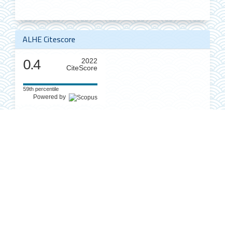
ALHE Citescore
0.4
2022
CiteScore
59th percentile
Powered by
América Latina en la Historia Económica
es una publicación
editada por el
Instituto de Investigaciones Dr. José María Luis
Mora
Director Editorial y/o responsable: Dr. Luis A. Jáuregui Frías.
Reservas de derechos al uso exclusivo núm.
04-2022-