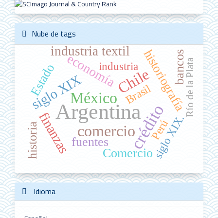
Nube de tags
industria textil
historiografía
bancos
economía
Río de la Plata
industria
Estado
Chile
siglo XIX
Brasil
México
Argentina
crédito
finanzas
siglo XIX.
Perú
historia
comercio
fuentes
Comercio
Idioma