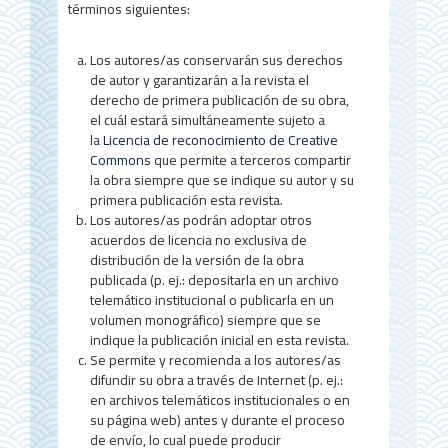
términos siguientes:
l
d
Los autores/as conservarán sus derechos
e
de autor y garantizarán a la revista el
derecho de primera publicación de su obra,
l
el cuál estará simultáneamente sujeto a
la
Licencia de reconocimiento de Creative
a
Commons
que permite a terceros compartir
r
la obra siempre que se indique su autor y su
primera publicación esta revista.
t
Los autores/as podrán adoptar otros
acuerdos de licencia no exclusiva de
í
distribución de la versión de la obra
c
publicada (p. ej.: depositarla en un archivo
telemático institucional o publicarla en un
u
volumen monográfico) siempre que se
indique la publicación inicial en esta revista.
l
Se permite y recomienda a los autores/as
o
difundir su obra a través de Internet (p. ej.:
en archivos telemáticos institucionales o en
su página web) antes y durante el proceso
de envío, lo cual puede producir