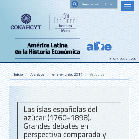
Navegación
Registrars
Toggl
principal
naviga
Contenido
Buscar
principal
Barra
lateral
e-ISSN: 2007-3496
Inicio
Archivos
enero-junio, 2011
Artículos
Las islas españolas del
azúcar (1760-1898).
Grandes debates en
perspectiva comparada y