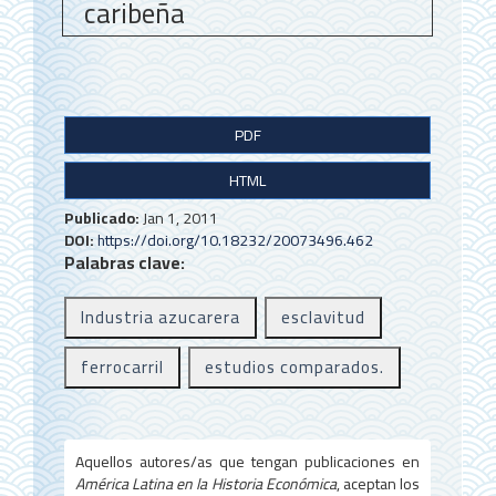
caribeña
B
PDF
a
HTML
r
r
Publicado:
Jan 1, 2011
DOI:
https://doi.org/10.18232/20073496.462
a
Palabras clave:
l
Industria azucarera
esclavitud
a
t
ferrocarril
estudios comparados.
e
r
Aquellos autores/as que tengan publicaciones en
a
América Latina en la Historia Económica
, aceptan los