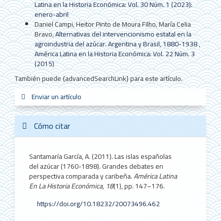
Latina en la Historia Económica: Vol. 30 Núm. 1 (2023):
enero-abril
Daniel Campi, Heitor Pinto de Moura Filho, María Celia
Bravo,
Alternativas del intervencionismo estatal en la
agroindustria del azúcar. Argentina y Brasil, 1880-1938
,
América Latina en la Historia Económica: Vol. 22 Núm. 3
(2015)
También puede {advancedSearchLink} para este artículo.
Enviar
Enviar un artículo
sistemas_in
new_sci
redes
un
artículo
Cómo citar
Santamaría García, A. (2011). Las islas españolas
del azúcar (1760-1898). Grandes debates en
perspectiva comparada y caribeña.
América Latina
En La Historia Económica
,
18
(1), pp. 147–176.
https://doi.org/10.18232/20073496.462