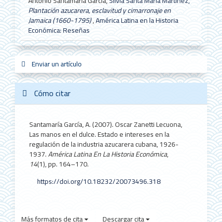
Antonio Santamaría García,
Silvia Santa María Martínez,
Plantación azucarera, esclavitud y cimarronaje en
Jamaica (1660-1795)
,
América Latina en la Historia
Económica: Reseñas
Enviar
Enviar un artículo
sistemas_in
new_sci
redes
un
artículo
Cómo citar
Santamaría García, A. (2007). Oscar Zanetti Lecuona,
Las manos en el dulce. Estado e intereses en la
regulación de la industria azucarera cubana, 1926-
1937.
América Latina En La Historia Económica
,
14
(1), pp. 164–170.
https://doi.org/10.18232/20073496.318
Más formatos de cita
Descargar cita