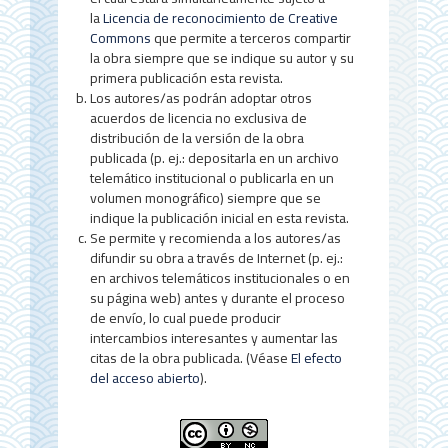
a
la
Licencia de reconocimiento de Creative
Commons
que permite a terceros compartir
l
la obra siempre que se indique su autor y su
d
primera publicación esta revista.
Los autores/as podrán adoptar otros
e
acuerdos de licencia no exclusiva de
distribución de la versión de la obra
l
publicada (p. ej.: depositarla en un archivo
a
telemático institucional o publicarla en un
volumen monográfico) siempre que se
r
indique la publicación inicial en esta revista.
Se permite y recomienda a los autores/as
t
difundir su obra a través de Internet (p. ej.:
í
en archivos telemáticos institucionales o en
su página web) antes y durante el proceso
c
de envío, lo cual puede producir
u
intercambios interesantes y aumentar las
citas de la obra publicada. (Véase
El efecto
l
del acceso abierto
).
o