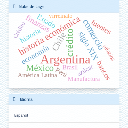
Nube de tags
Estado
virreinato
finanzas
historia económica
comercio
fuentes
Crédito
historia
crédito
siglo XIX
Chile
salarios
economía
Argentina
bancos
azúcar
México
Brasil
Perú
América Latina
Manufactura
Idioma
Español