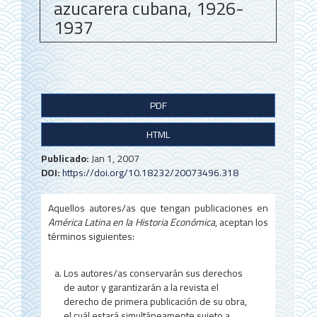
azucarera cubana, 1926-
1937
B
PDF
a
HTML
r
r
Publicado:
Jan 1, 2007
DOI:
https://doi.org/10.18232/20073496.318
a
l
Aquellos autores/as que tengan publicaciones en
América Latina en la Historia Económica
, aceptan los
a
términos siguientes:
t
Los autores/as conservarán sus derechos
e
de autor y garantizarán a la revista el
r
derecho de primera publicación de su obra,
el cuál estará simultáneamente sujeto a