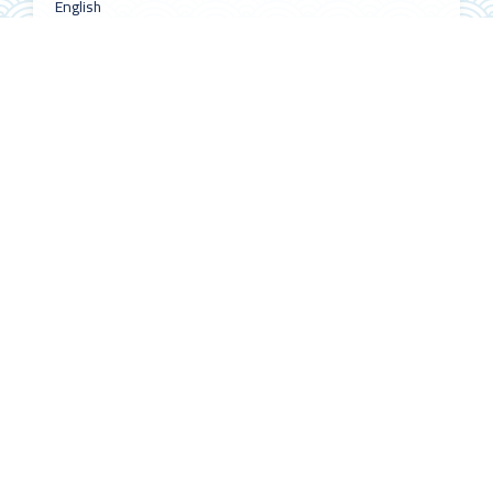
English
Português (Brasil)
Información
Para lectores/as
Para autores/as
Para bibliotecarios/as
Redes sociales
Follow @ALHE_MX