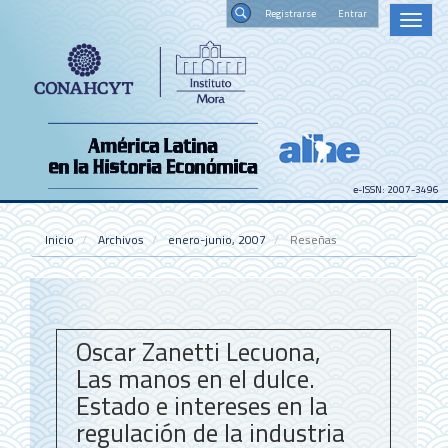
Navegación
Registrars
Toggl
principal
naviga
Contenido
Buscar
principal
Barra
lateral
e-ISSN: 2007-3496
Inicio
Archivos
enero-junio, 2007
Reseñas
Oscar Zanetti Lecuona,
Las manos en el dulce.
Estado e intereses en la
regulación de la industria