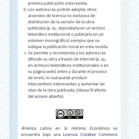
e
primera publicación esta revista.
l
Los autores/as podrán adoptar otros
acuerdos de licencia no exclusiva de
a
distribución de la versión de la obra
r
publicada (p. ej.: depositarla en un archivo
telemático institucional o publicarla en un
t
volumen monográfico) siempre que se
indique la publicación inicial en esta revista.
í
Se permite y recomienda a los autores/as
c
difundir su obra a través de Internet (p. ej.:
en archivos telemáticos institucionales o en
u
su página web) antes y durante el proceso
de envío, lo cual puede producir
l
intercambios interesantes y aumentar las
o
citas de la obra publicada. (Véase
El efecto
del acceso abierto
).
América Latina en la Historia Económica
se
encuentra bajo una
Licencia Creative Commons