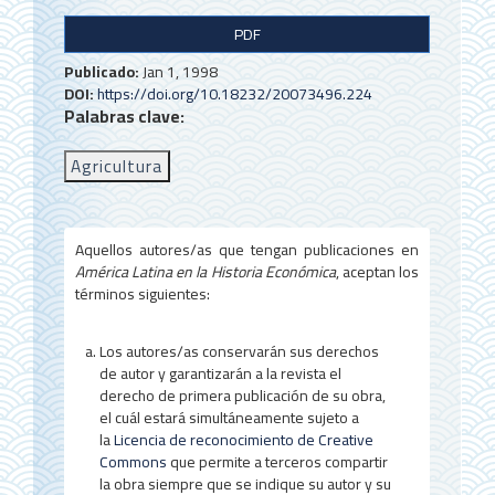
B
PDF
a
Publicado:
Jan 1, 1998
r
DOI:
https://doi.org/10.18232/20073496.224
Palabras clave:
r
a
Agricultura
l
a
Aquellos autores/as que tengan publicaciones en
t
América Latina en la Historia Económica
, aceptan los
términos siguientes:
e
r
Los autores/as conservarán sus derechos
a
de autor y garantizarán a la revista el
derecho de primera publicación de su obra,
l
el cuál estará simultáneamente sujeto a
la
Licencia de reconocimiento de Creative
d
Commons
que permite a terceros compartir
la obra siempre que se indique su autor y su