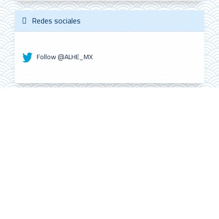
Redes sociales
Follow @ALHE_MX
ALHE Citescore
0.4
2022
CiteScore
59th percentile
Powered by