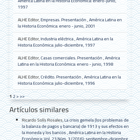
América Latina en la Historia Económica: enero-junio,
1997
ALHE Editor,
Empresas. Presentación
,
América Latina en
la Historia Económica: enero - junio, 2001
ALHE Editor,
Industria eléctrica
,
América Latina en la
Historia Económica: julio-diciembre, 1997
ALHE Editor,
Casas comerciales. Presentación
,
América
Latina en la Historia Económica: enero - junio, 1998
ALHE Editor,
Crédito. Presentación
,
América Latina en la
Historia Económica: julio-diciembre, 1996
1
2
>
>>
Artículos similares
Ricardo Solís Rosales,
La crisis gemela (los problemas de
la balanza de pagos y bancaria) de 1913 y sus efectos en
la moneda y los bancos
,
América Latina en la Historia
Económica: Vol. 23 Núm. 3 (2016): septiembre-diciembre