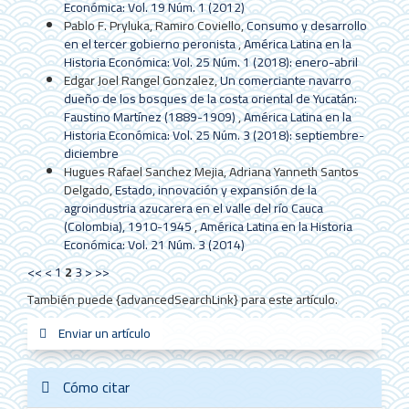
Económica: Vol. 19 Núm. 1 (2012)
Pablo F. Pryluka, Ramiro Coviello,
Consumo y desarrollo
en el tercer gobierno peronista
,
América Latina en la
Historia Económica: Vol. 25 Núm. 1 (2018): enero-abril
Edgar Joel Rangel Gonzalez,
Un comerciante navarro
dueño de los bosques de la costa oriental de Yucatán:
Faustino Martínez (1889-1909)
,
América Latina en la
Historia Económica: Vol. 25 Núm. 3 (2018): septiembre-
diciembre
Hugues Rafael Sanchez Mejia, Adriana Yanneth Santos
Delgado,
Estado, innovación y expansión de la
agroindustria azucarera en el valle del río Cauca
(Colombia), 1910-1945
,
América Latina en la Historia
Económica: Vol. 21 Núm. 3 (2014)
<<
<
1
2
3
>
>>
También puede {advancedSearchLink} para este artículo.
Enviar
Enviar un artículo
sistemas_in
new_sci
redes
un
artículo
Cómo citar