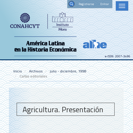
Navegación
Registrars
Toggl
principal
naviga
Contenido
Buscar
principal
Barra
lateral
e-ISSN: 2007-3496
Inicio
Archivos
julio - diciembre, 1998
Cartas editoriales
Agricultura. Presentación