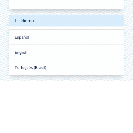
Idioma
Español
English
Português (Brasil)
Información
Para lectores/as
Para autores/as
Para bibliotecarios/as