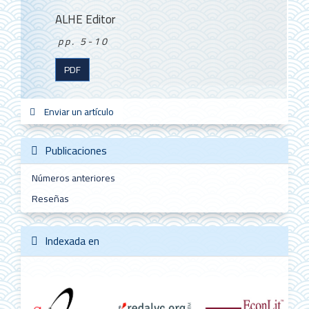
ALHE Editor
pp. 5-10
PDF
Enviar
Enviar un artículo
sistemas
new_sci
redes
un
artículo
Publicaciones
Números anteriores
Reseñas
Indexada en