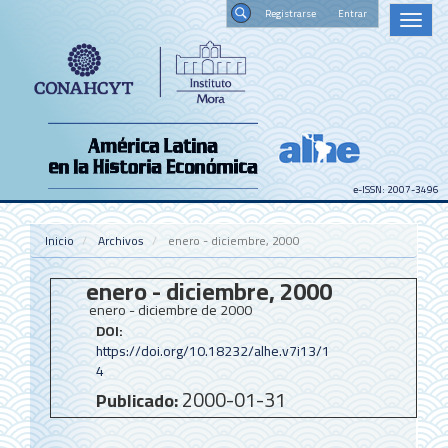
Navegación
Registrars
Toggl
principal
naviga
Contenido
Buscar
principal
Barra
lateral
e-ISSN: 2007-3496
Inicio
Archivos
enero - diciembre, 2000
enero - diciembre, 2000
enero - diciembre de 2000
DOI:
https://doi.org/10.18232/alhe.v7i13/1
4
2000-01-31
Publicado: