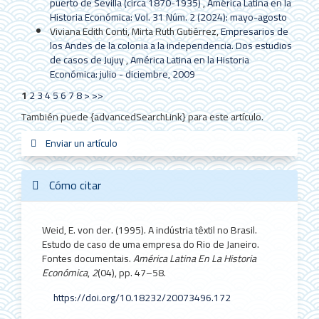
puerto de Sevilla (circa 1870-1935)
,
América Latina en la
Historia Económica: Vol. 31 Núm. 2 (2024): mayo-agosto
Viviana Edith Conti, Mirta Ruth Gutiérrez,
Empresarios de
los Andes de la colonia a la independencia. Dos estudios
de casos de Jujuy
,
América Latina en la Historia
Económica: julio - diciembre, 2009
1
2
3
4
5
6
7
8
>
>>
También puede {advancedSearchLink} para este artículo.
Enviar
Enviar un artículo
sistemas_in
new_sci
redes
un
artículo
Cómo citar
Weid, E. von der. (1995). A indústria têxtil no Brasil.
Estudo de caso de uma empresa do Rio de Janeiro.
Fontes documentais.
América Latina En La Historia
Económica
,
2
(04), pp. 47–58.
https://doi.org/10.18232/20073496.172