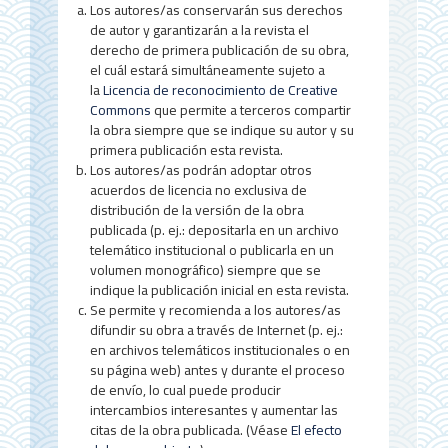
Los autores/as conservarán sus derechos
l
de autor y garantizarán a la revista el
d
derecho de primera publicación de su obra,
el cuál estará simultáneamente sujeto a
e
la
Licencia de reconocimiento de Creative
Commons
que permite a terceros compartir
l
la obra siempre que se indique su autor y su
a
primera publicación esta revista.
Los autores/as podrán adoptar otros
r
acuerdos de licencia no exclusiva de
distribución de la versión de la obra
t
publicada (p. ej.: depositarla en un archivo
í
telemático institucional o publicarla en un
volumen monográfico) siempre que se
c
indique la publicación inicial en esta revista.
Se permite y recomienda a los autores/as
u
difundir su obra a través de Internet (p. ej.:
l
en archivos telemáticos institucionales o en
su página web) antes y durante el proceso
o
de envío, lo cual puede producir
intercambios interesantes y aumentar las
citas de la obra publicada. (Véase
El efecto