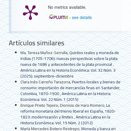
No metrics available.
-
see details
Detalles
Artículos similares
del
artículo
Ma. Teresa Muñoz-Serrulla,
Quintos reales y moneda de
Indias (1705-1706): nuevas perspectivas sobre la plata
nueva de 1686 y antecedentes de la plata provincial
,
América Latina en la Historia Económica: Vol. 32 Núm. 3
(2025): septiembre-diciembre
Clara Inés Carreño Tarazona,
Puertos locales y bienes de
consumo: importación de mercancías finas en Santander,
Colombia, 1870-1900
,
América Latina en la Historia
Económica: Vol. 22 Núm. 1 (2015)
Enrique Prieto Tejeiro, Dionisio de Haro Romero,
La
reforma monetaria del trienio liberal en España, 1820-
1823: modernización y límites
,
América Latina en la
Historia Económica: Vol. 19 Núm. 2 (2012)
María Mercedes Botero Restrepo,
Moneda y banca en