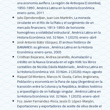
una economía aurífera. La región de Antioquia (Colombia),
1850-1890
,
América Latina en la Historia Económica:
enero-junio, 2011
Julio Djenderedjian, Juan Luis Martirén,
La moneda
circulante en el Río de la Plata y el surgimiento de un
mercado financiero, 1813-1850: de horizonte
homogéneo a volatilidad estructural
,
América Latina en la
Historia Económica: Vol. 32 Núm. 1 (2025): enero-abril
José Antonio Bátiz Vázquez,
El archivo histórico de
BANAMEX: su génesis
,
América Latina en la Historia
Económica: enero-junio, 2005
Cristhian Bejarano, Andrea Jaramillo,
Acumulación y
crédito en la Nueva Granada en el siglo XVIII: los libros
contables de Nicolás Dávila Maldonado
,
América Latina en
la Historia Económica: Vol. 33 Núm. 2 (2026): mayo-agosto
Raquel Gil Montero, Marcos N. Giusta, Carlos Angiorama,
Población y economía en la Puna de Jujuy (Argentina) en la
transición entre la Colonia y la República. Análisis histórico
y arqueológico de un hallazgo singular
,
América Latina en
la Historia Económica: Vol. 32 Núm. 1 (2025): enero-abril
Fco. Javier Fernandez-Roca, Jesús D. López-Manjón,
Exportaciones y exportadores de aceite de oliva desde el