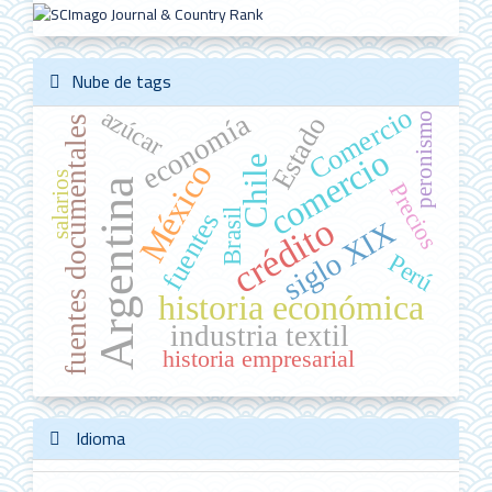
Nube de tags
Comercio
azúcar
economía
peronismo
Estado
fuentes documentales
comercio
Chile
México
salarios
Argentina
Precios
Brasil
fuentes
crédito
siglo XIX
Perú
historia económica
industria textil
historia empresarial
Idioma