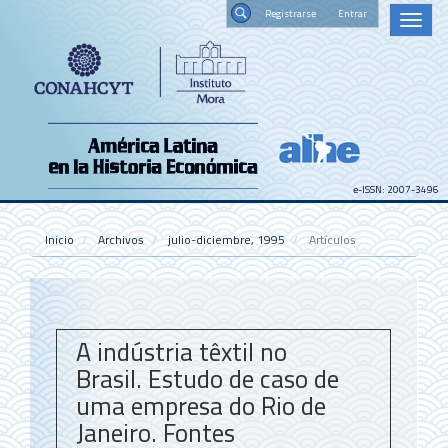
Navegación
Registrars
Toggl
principal
naviga
Contenido
Buscar
principal
Barra
lateral
e-ISSN: 2007-3496
Inicio
Archivos
julio-diciembre, 1995
Artículos
A indústria têxtil no
Brasil. Estudo de caso de
uma empresa do Rio de
Janeiro. Fontes