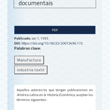
documentais
B
PDF
a
Publicado:
Jan 1, 1995
r
DOI:
https://doi.org/10.18232/20073496.172
Palabras clave:
r
a
Manufactura
l
industria textil
a
t
e
Aquellos autores/as que tengan publicaciones en
América Latina en la Historia Económica
, aceptan los
r
términos siguientes:
a