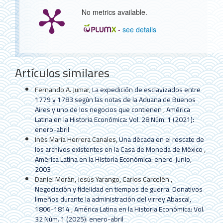
No metrics available.
-
see details
Detalles
Artículos similares
del
artículo
Fernando A. Jumar,
La expedición de esclavizados entre
1779 y 1783 según las notas de la Aduana de Buenos
Aires y uno de los negocios que contienen
,
América
Latina en la Historia Económica: Vol. 28 Núm. 1 (2021):
enero-abril
Inés María Herrera Canales,
Una década en el rescate de
los archivos existentes en la Casa de Moneda de México
,
América Latina en la Historia Económica: enero-junio,
2003
Daniel Morán, Jesús Yarango, Carlos Carcelén ,
Negociación y fidelidad en tiempos de guerra. Donativos
limeños durante la administración del virrey Abascal,
1806-1814
,
América Latina en la Historia Económica: Vol.
32 Núm. 1 (2025): enero-abril