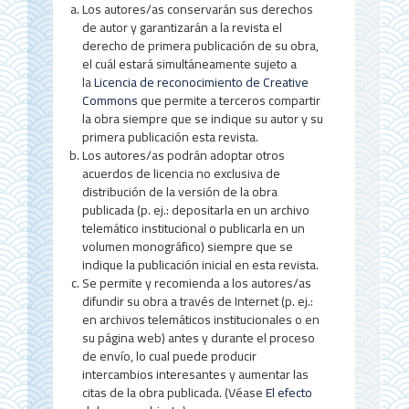
Los autores/as conservarán sus derechos
l
de autor y garantizarán a la revista el
d
derecho de primera publicación de su obra,
el cuál estará simultáneamente sujeto a
e
la
Licencia de reconocimiento de Creative
Commons
que permite a terceros compartir
l
la obra siempre que se indique su autor y su
a
primera publicación esta revista.
Los autores/as podrán adoptar otros
r
acuerdos de licencia no exclusiva de
distribución de la versión de la obra
t
publicada (p. ej.: depositarla en un archivo
í
telemático institucional o publicarla en un
volumen monográfico) siempre que se
c
indique la publicación inicial en esta revista.
Se permite y recomienda a los autores/as
u
difundir su obra a través de Internet (p. ej.:
l
en archivos telemáticos institucionales o en
su página web) antes y durante el proceso
o
de envío, lo cual puede producir
intercambios interesantes y aumentar las
citas de la obra publicada. (Véase
El efecto