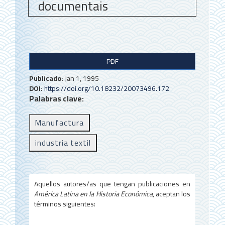
documentais
B
PDF
a
Publicado:
Jan 1, 1995
r
DOI:
https://doi.org/10.18232/20073496.172
Palabras clave:
r
a
Manufactura
l
industria textil
a
t
e
Aquellos autores/as que tengan publicaciones en
América Latina en la Historia Económica
, aceptan los
r
términos siguientes:
a