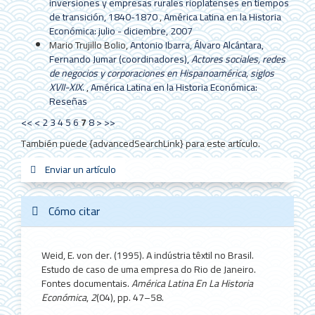
inversiones y empresas rurales rioplatenses en tiempos
de transición, 1840-1870
,
América Latina en la Historia
Económica: julio - diciembre, 2007
Mario Trujillo Bolio,
Antonio Ibarra, Álvaro Alcántara,
Fernando Jumar (coordinadores),
Actores sociales, redes
de negocios y corporaciones en Hispanoamérica, siglos
XVII-XIX
.
,
América Latina en la Historia Económica:
Reseñas
<<
<
2
3
4
5
6
7
8
>
>>
También puede {advancedSearchLink} para este artículo.
Enviar
Enviar un artículo
sistemas_in
new_sci
redes
un
artículo
Cómo citar
Weid, E. von der. (1995). A indústria têxtil no Brasil.
Estudo de caso de uma empresa do Rio de Janeiro.
Fontes documentais.
América Latina En La Historia
Económica
,
2
(04), pp. 47–58.