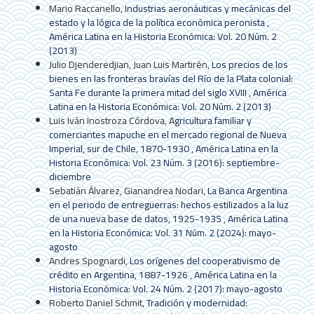
Mario Raccanello,
Industrias aeronáuticas y mecánicas del
estado y la lógica de la política económica peronista
,
América Latina en la Historia Económica: Vol. 20 Núm. 2
(2013)
Julio Djenderedjian, Juan Luis Martirén,
Los precios de los
bienes en las fronteras bravías del Río de la Plata colonial:
Santa Fe durante la primera mitad del siglo XVIII
,
América
Latina en la Historia Económica: Vol. 20 Núm. 2 (2013)
Luis Iván Inostroza Córdova,
Agricultura familiar y
comerciantes mapuche en el mercado regional de Nueva
Imperial, sur de Chile, 1870-1930
,
América Latina en la
Historia Económica: Vol. 23 Núm. 3 (2016): septiembre-
diciembre
Sebatián Álvarez, Gianandrea Nodari,
La Banca Argentina
en el periodo de entreguerras: hechos estilizados a la luz
de una nueva base de datos, 1925-1935
,
América Latina
en la Historia Económica: Vol. 31 Núm. 2 (2024): mayo-
agosto
Andres Spognardi,
Los orígenes del cooperativismo de
crédito en Argentina, 1887-1926
,
América Latina en la
Historia Económica: Vol. 24 Núm. 2 (2017): mayo-agosto
Roberto Daniel Schmit,
Tradición y modernidad: