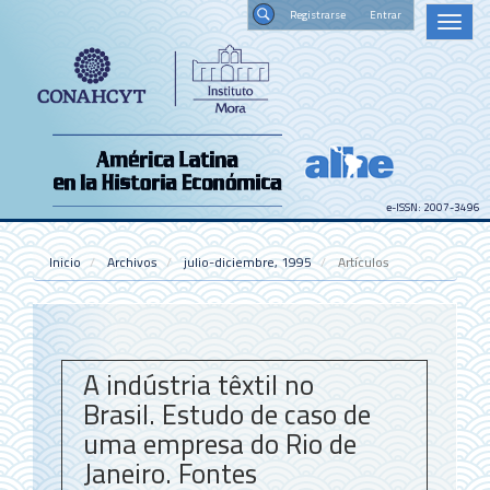
Navegación
Registrars
Toggl
principal
naviga
Contenido
Buscar
principal
Barra
lateral
e-ISSN: 2007-3496
Inicio
Archivos
julio-diciembre, 1995
Artículos
A indústria têxtil no
Brasil. Estudo de caso de
uma empresa do Rio de
Janeiro. Fontes