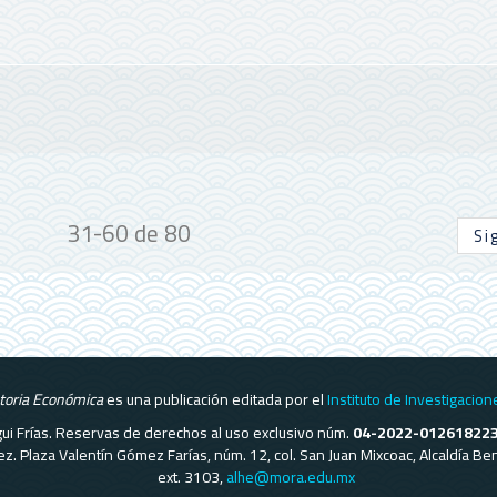
31-60 de 80
Si
storia Económica
es una publicación editada por el
Instituto de Investigacion
regui Frías. Reservas de derechos al uso exclusivo núm.
04-2022-01261822
ómez. Plaza Valentín Gómez Farías, núm. 12, col. San Juan Mixcoac, Alcaldía 
ext. 3103,
alhe@mora.edu.mx