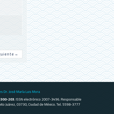
guiente
→
es Dr. José María Luis Mora
3300-203
. ISSN electrónico 2007-3496. Responsable
Benito Juárez, 03730, Ciudad de México. Tel. 5598-3777