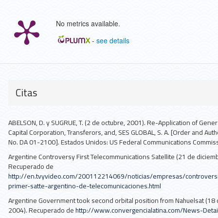
No metrics available.
-
see details
Detalles
del
Citas
artículo
ABELSON, D. y SUGRUE, T. (2 de octubre, 2001). Re-Application of General
Capital Corporation, Transferors, and, SES GLOBAL, S. A. [Order and Auth
No. DA 01-2100]. Estados Unidos: US Federal Communications Commiss
Argentine Controversy First Telecommunications Satellite (21 de diciemb
Recuperado de
http://en.tvyvideo.com/200112214069/noticias/empresas/controvers
primer-satte-argentino-de-telecomunicaciones.html
Argentine Government took second orbital position from Nahuelsat (18 
2004). Recuperado de
http://www.convergencialatina.com/News-Deta