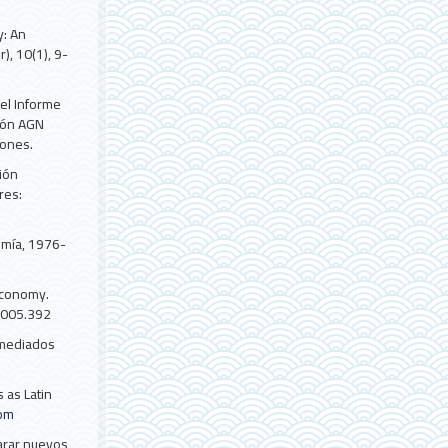
y: An
), 10(1), 9-
del Informe
ción AGN
iones.
ión
res:
omía, 1976-
Economy.
2005.392
 mediados
 as Latin
com
arar nuevos