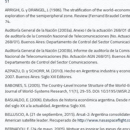
51
ARRIGHI, G. y DRANGEL, J. (1986). The stratification of the world-econom
exploration of the semiperipheral zone. Review (Fernand Braudel Center
74.
Auditoría General de la Nación (2003a). Anexo I de la actuación 268/01 
de auditoría de la Comisión Nacional de Telecomunicaciones (No. Actua
268/01). Buenos Aires: Departamento de Control del Sector Comunicac
Auditoría General de la Nación (2003b). Informe de auditoría de la Comis
Nacional de Telecomunicaciones (No. Actuación AGN 268/01). Buenos Ai
Departamento de Control del Sector Comunicaciones.
AZPIAZU, D. y SCHORR, M. (2010). Hecho en Argentina: industria y econ
2007. Buenos Aires: Siglo XXI Editores.
BABONES, S. (2005). The Country-Level Income Structure of the World-
Journal of World-Systems Research, 11(1), 29-55. DOI: 10.5195/JWSR.
BASUALDO, E. (2006). Estudios de historia económica argentina. Desde
del siglo XX a la actualidad. Argentina: Siglo XXI.
BELLUSCIO, A. (21 de septiembre, 2015). Arsat-2: Argentina consolidates
American satellite leader. Recuperado de
http://www.nasaspaceflight.
BERNADOU, F. (24 de mayo, 2005). Motivar es inspirar las ganas de enc