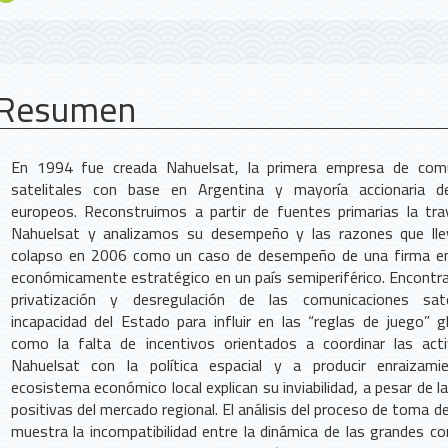
Resumen
En 1994 fue creada Nahuelsat, la primera empresa de comu
satelitales con base en Argentina y mayoría accionaria de
europeos. Reconstruimos a partir de fuentes primarias la tra
Nahuelsat y analizamos su desempeño y las razones que lle
colapso en 2006 como un caso de desempeño de una firma en
económicamente estratégico en un país semiperiférico. Encontr
privatización y desregulación de las comunicaciones satel
incapacidad del Estado para influir en las “reglas de juego” gl
como la falta de incentivos orientados a coordinar las act
Nahuelsat con la política espacial y a producir enraizami
ecosistema económico local explican su inviabilidad, a pesar de l
positivas del mercado regional. El análisis del proceso de toma d
muestra la incompatibilidad entre la dinámica de las grandes co