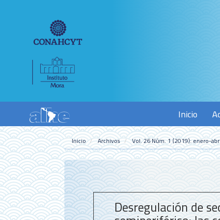
Navegación
principal
Contenido
principal
Barra
lateral
Inicio
A
Inicio
Archivos
Vol. 26 Núm. 1 (2019): enero-abri
Desregulación de se