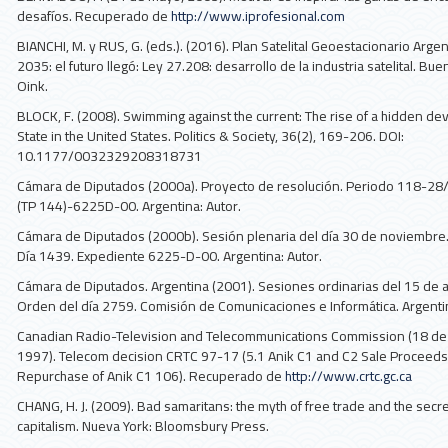
desafíos. Recuperado de
http://www.iprofesional.com
BIANCHI, M. y RUS, G. (eds.). (2016). Plan Satelital Geoestacionario Arge
2035: el futuro llegó: Ley 27.208: desarrollo de la industria satelital. Bue
Oink.
BLOCK, F. (2008). Swimming against the current: The rise of a hidden d
State in the United States. Politics & Society, 36(2), 169-206. DOI:
10.1177/0032329208318731
Cámara de Diputados (2000a). Proyecto de resolución. Periodo 118-2
(TP 144)-6225D-00. Argentina: Autor.
Cámara de Diputados (2000b). Sesión plenaria del día 30 de noviembre
Día 1439. Expediente 6225-D-00. Argentina: Autor.
Cámara de Diputados. Argentina (2001). Sesiones ordinarias del 15 de 
Orden del día 2759. Comisión de Comunicaciones e Informática. Argentin
Canadian Radio-Television and Telecommunications Commission (18 de
1997). Telecom decision CRTC 97-17 (5.1 Anik C1 and C2 Sale Proceeds 
Repurchase of Anik C1 106). Recuperado de
http://www.crtc.gc.ca
CHANG, H. J. (2009). Bad samaritans: the myth of free trade and the secre
capitalism. Nueva York: Bloomsbury Press.