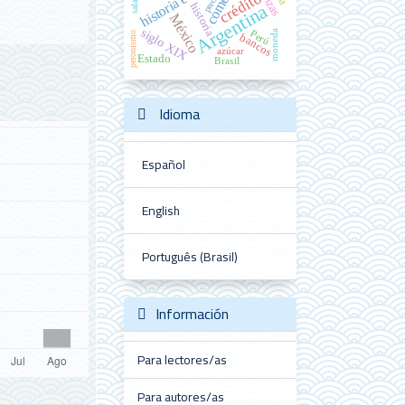
comercio
precios
crédito
historia
Argentina
México
siglo XIX
moneda
Perú
peronismo
bancos
azúcar
Estado
Brasil
Idioma
Español
English
Português (Brasil)
Información
Para lectores/as
Para autores/as