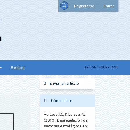
Registrarse
Entrar
Buscar
Avisos
e-ISSN: 2007-3496
Enviar
Enviar un artículo
sistemas_informacion
new_scimago
redes
un
artículo
Cómo citar
Hurtado, D., & Loizou, N.
(2019). Desregulación de
sectores estratégicos en