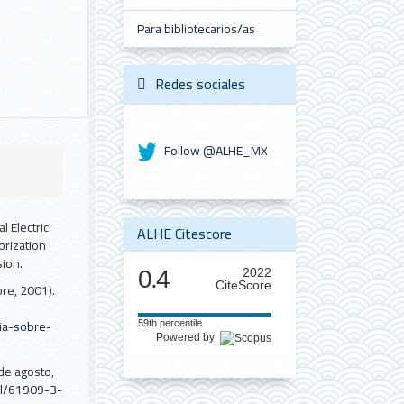
Para bibliotecarios/as
Redes sociales
Follow @ALHE_MX
 Electric
ALHE Citescore
orization
ion.
0.4
2022
CiteScore
re, 2001).
ia-sobre-
59th percentile
Powered by
de agosto,
il/61909-3-