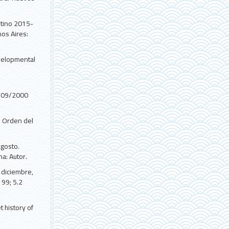
ntino 2015-
nos Aires:
evelopmental
8/09/2000
. Orden del
agosto.
a: Autor.
 diciembre,
99; 5.2
t history of