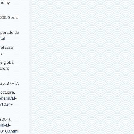
onomy,
00. Social
cuperado de
tal
 el caso
s.
e global
Oxford
835, 37-47.
 octubre,
neral/El-
061024-
 2004).
al-El-
-0100.html