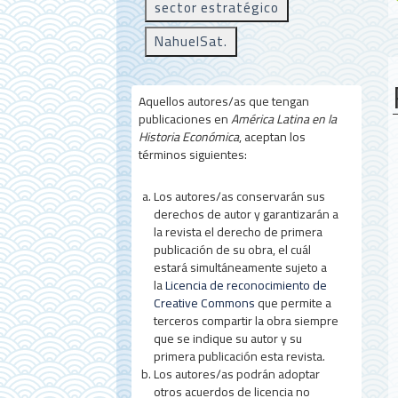
a
sector estratégico
l
NahuelSat.
d
e
Aquellos autores/as que tengan
publicaciones en
América Latina en la
l
Historia Económica
, aceptan los
a
términos siguientes:
r
Los autores/as conservarán sus
t
derechos de autor y garantizarán a
la revista el derecho de primera
í
publicación de su obra, el cuál
estará simultáneamente sujeto a
c
la
Licencia de reconocimiento de
u
Creative Commons
que permite a
terceros compartir la obra siempre
l
que se indique su autor y su
o
primera publicación esta revista.
Los autores/as podrán adoptar
otros acuerdos de licencia no