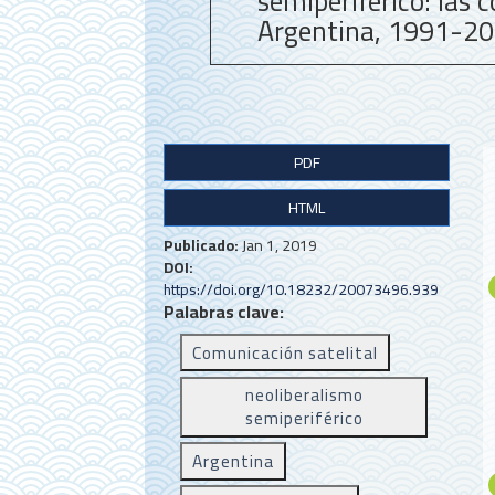
semiperiférico: las 
Argentina, 1991-2
B
PDF
a
HTML
r
r
Publicado:
Jan 1, 2019
DOI:
a
https://doi.org/10.18232/20073496.939
Palabras clave:
l
Comunicación satelital
a
t
neoliberalismo
semiperiférico
e
Argentina
r