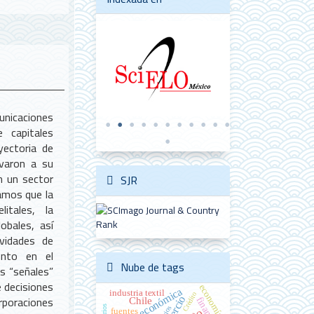
nicaciones
 capitales
yectoria de
varon a su
 un sector
SJR
amos que la
itales, la
obales, así
ividades de
ento en el
Nube de tags
as “señales”
e decisiones
economía
historia económica
industria textil
Crédito
rporaciones
Chile
finanzas
salarios
fuentes