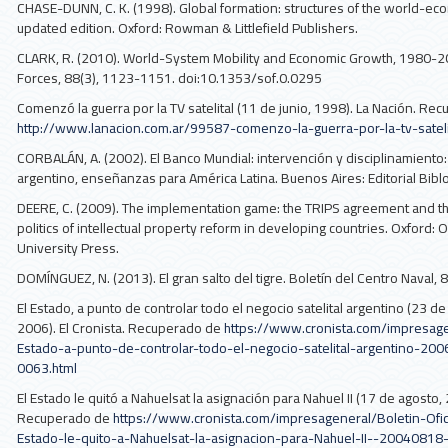
CHASE-DUNN, C. K. (1998). Global formation: structures of the world-ec
updated edition. Oxford: Rowman & Littlefield Publishers.
CLARK, R. (2010). World-System Mobility and Economic Growth, 1980-20
Forces, 88(3), 1123-1151. doi:10.1353/sof.0.0295
Comenzó la guerra por la TV satelital (11 de junio, 1998). La Nación. Re
http://www.lanacion.com.ar/99587-comenzo-la-guerra-por-la-tv-sateli
CORBALÁN, A. (2002). El Banco Mundial: intervención y disciplinamiento:
argentino, enseñanzas para América Latina. Buenos Aires: Editorial Biblo
DEERE, C. (2009). The implementation game: the TRIPS agreement and th
politics of intellectual property reform in developing countries. Oxford: 
University Press.
DOMÍNGUEZ, N. (2013). El gran salto del tigre. Boletín del Centro Naval, 
El Estado, a punto de controlar todo el negocio satelital argentino (23 de
2006). El Cronista. Recuperado de
https://www.cronista.com/impresage
Estado-a-punto-de-controlar-todo-el-negocio-satelital-argentino-20
0063.html
El Estado le quitó a Nahuelsat la asignación para Nahuel II (17 de agosto,
Recuperado de
https://www.cronista.com/impresageneral/Boletin-Ofici
Estado-le-quito-a-Nahuelsat-la-asignacion-para-Nahuel-II--20040818