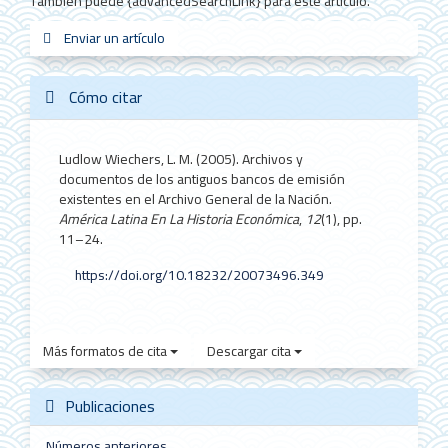
También puede {advancedSearchLink} para este artículo.
Enviar
Enviar un artículo
sistemas_in
new_sci
redes
un
artículo
Cómo citar
Ludlow Wiechers, L. M. (2005). Archivos y
documentos de los antiguos bancos de emisión
existentes en el Archivo General de la Nación.
América Latina En La Historia Económica
,
12
(1), pp.
11–24.
https://doi.org/10.18232/20073496.349
Más formatos de cita
Descargar cita
Publicaciones
Números anteriores