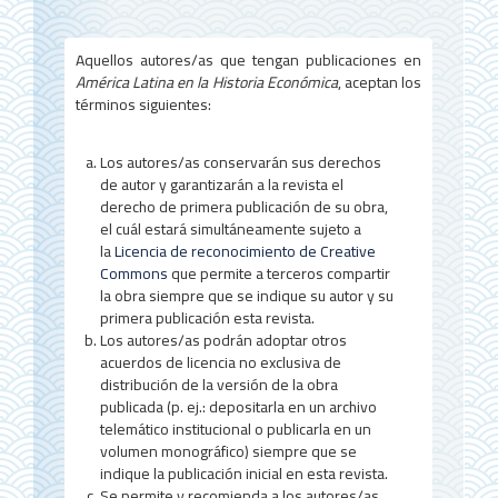
l
d
Aquellos autores/as que tengan publicaciones en
América Latina en la Historia Económica
, aceptan los
e
términos siguientes:
l
a
Los autores/as conservarán sus derechos
de autor y garantizarán a la revista el
r
derecho de primera publicación de su obra,
el cuál estará simultáneamente sujeto a
t
la
Licencia de reconocimiento de Creative
í
Commons
que permite a terceros compartir
la obra siempre que se indique su autor y su
c
primera publicación esta revista.
Los autores/as podrán adoptar otros
u
acuerdos de licencia no exclusiva de
l
distribución de la versión de la obra
publicada (p. ej.: depositarla en un archivo
o
telemático institucional o publicarla en un
volumen monográfico) siempre que se
indique la publicación inicial en esta revista.
Se permite y recomienda a los autores/as