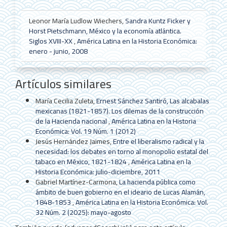
artículo
Leonor María Ludlow Wiechers,
Sandra Kuntz Ficker y
Horst Pietschmann, México y la economía atlántica.
Siglos XVIII-XX
,
América Latina en la Historia Económica:
enero - junio, 2008
Artículos similares
María Cecilia Zuleta,
Ernest Sánchez Santiró, Las alcabalas
mexicanas (1821-1857). Los dilemas de la construcción
de la Hacienda nacional
,
América Latina en la Historia
Económica: Vol. 19 Núm. 1 (2012)
Jesús Hernández Jaimes,
Entre el liberalismo radical y la
necesidad: los debates en torno al monopolio estatal del
tabaco en México, 1821-1824
,
América Latina en la
Historia Económica: julio-diciembre, 2011
Gabriel Martínez-Carmona,
La hacienda pública como
ámbito de buen gobierno en el ideario de Lucas Alamán,
1848-1853
,
América Latina en la Historia Económica: Vol.
32 Núm. 2 (2025): mayo-agosto