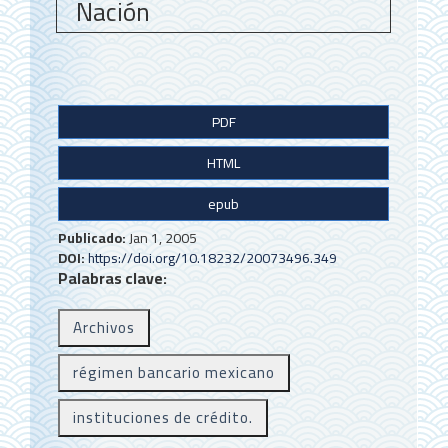
Nación
B
PDF
a
HTML
r
r
epub
a
Publicado:
Jan 1, 2005
DOI:
https://doi.org/10.18232/20073496.349
l
Palabras clave:
a
Archivos
t
e
régimen bancario mexicano
r
instituciones de crédito.
a