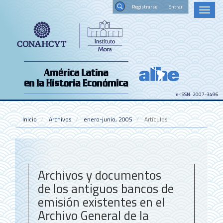
Navegación
Registrars
Toggl
principal
naviga
Contenido
Buscar
principal
Barra
lateral
e-ISSN: 2007-3496
Inicio
Archivos
enero-junio, 2005
Artículos
Archivos y documentos
de los antiguos bancos de
emisión existentes en el
Archivo General de la