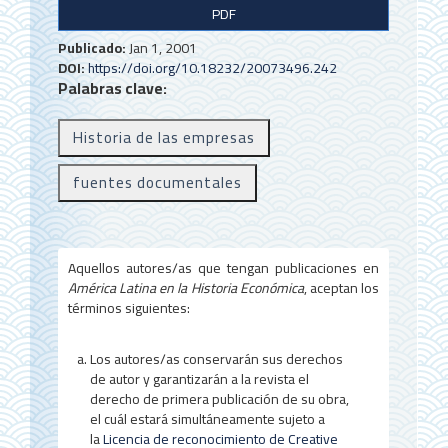
B
PDF
a
Publicado:
Jan 1, 2001
r
DOI:
https://doi.org/10.18232/20073496.242
Palabras clave:
r
a
Historia de las empresas
l
fuentes documentales
a
t
e
Aquellos autores/as que tengan publicaciones en
r
América Latina en la Historia Económica
, aceptan los
términos siguientes:
a
l
Los autores/as conservarán sus derechos
de autor y garantizarán a la revista el
d
derecho de primera publicación de su obra,
e
el cuál estará simultáneamente sujeto a
la
Licencia de reconocimiento de Creative