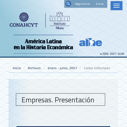
Navegación
Registrars
Toggl
principal
naviga
Contenido
Buscar
principal
Barra
lateral
e-ISSN: 2007-3496
Inicio
Archivos
enero - junio, 2001
Cartas editoriales
Empresas. Presentación