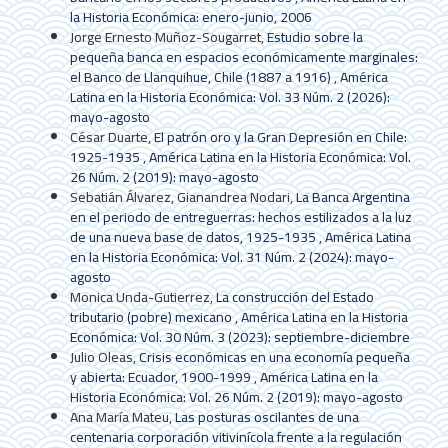
la Historia Económica: enero-junio, 2006
Jorge Ernesto Muñoz-Sougarret,
Estudio sobre la
pequeña banca en espacios económicamente marginales:
el Banco de Llanquihue, Chile (1887 a 1916)
,
América
Latina en la Historia Económica: Vol. 33 Núm. 2 (2026):
mayo-agosto
César Duarte,
El patrón oro y la Gran Depresión en Chile:
1925-1935
,
América Latina en la Historia Económica: Vol.
26 Núm. 2 (2019): mayo-agosto
Sebatián Álvarez, Gianandrea Nodari,
La Banca Argentina
en el periodo de entreguerras: hechos estilizados a la luz
de una nueva base de datos, 1925-1935
,
América Latina
en la Historia Económica: Vol. 31 Núm. 2 (2024): mayo-
agosto
Monica Unda-Gutierrez,
La construcción del Estado
tributario (pobre) mexicano
,
América Latina en la Historia
Económica: Vol. 30 Núm. 3 (2023): septiembre-diciembre
Julio Oleas,
Crisis económicas en una economía pequeña
y abierta: Ecuador, 1900-1999
,
América Latina en la
Historia Económica: Vol. 26 Núm. 2 (2019): mayo-agosto
Ana María Mateu,
Las posturas oscilantes de una
centenaria corporación vitivinícola frente a la regulación