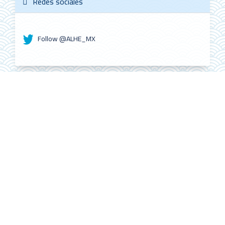
Redes sociales
Follow @ALHE_MX
ALHE Citescore
0.4
2022
CiteScore
59th percentile
Powered by
América Latina en la Historia Económica
es una publicación