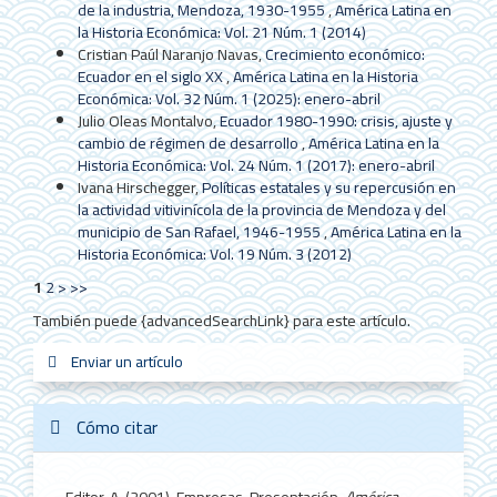
de la industria, Mendoza, 1930-1955
,
América Latina en
la Historia Económica: Vol. 21 Núm. 1 (2014)
Cristian Paúl Naranjo Navas,
Crecimiento económico:
Ecuador en el siglo XX
,
América Latina en la Historia
Económica: Vol. 32 Núm. 1 (2025): enero-abril
Julio Oleas Montalvo,
Ecuador 1980-1990: crisis, ajuste y
cambio de régimen de desarrollo
,
América Latina en la
Historia Económica: Vol. 24 Núm. 1 (2017): enero-abril
Ivana Hirschegger,
Políticas estatales y su repercusión en
la actividad vitivinícola de la provincia de Mendoza y del
municipio de San Rafael, 1946-1955
,
América Latina en la
Historia Económica: Vol. 19 Núm. 3 (2012)
1
2
>
>>
También puede {advancedSearchLink} para este artículo.
Enviar
Enviar un artículo
sistemas_in
new_sci
redes
un
artículo
Cómo citar
Editor, A. (2001). Empresas. Presentación.
América