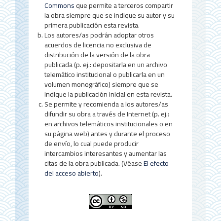
l
Commons
que permite a terceros compartir
la obra siempre que se indique su autor y su
a
primera publicación esta revista.
r
Los autores/as podrán adoptar otros
acuerdos de licencia no exclusiva de
t
distribución de la versión de la obra
publicada (p. ej.: depositarla en un archivo
í
telemático institucional o publicarla en un
c
volumen monográfico) siempre que se
indique la publicación inicial en esta revista.
u
Se permite y recomienda a los autores/as
difundir su obra a través de Internet (p. ej.:
l
en archivos telemáticos institucionales o en
o
su página web) antes y durante el proceso
de envío, lo cual puede producir
intercambios interesantes y aumentar las
citas de la obra publicada. (Véase
El efecto
del acceso abierto
).