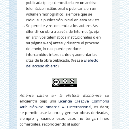
e
publicada (p. ej.: depositarla en un archivo
telemático institucional o publicarla en un
l
volumen monográfico) siempre que se
a
indique la publicación inicial en esta revista.
Se permite y recomienda a los autores/as
r
difundir su obra a través de Internet (p. ej.:
en archivos telemáticos institucionales o en
t
su página web) antes y durante el proceso
í
de envío, lo cual puede producir
intercambios interesantes y aumentar las
c
citas de la obra publicada. (Véase
El efecto
del acceso abierto
).
u
l
o
América Latina en la Historia Económica
se
encuentra bajo una
Licencia Creative Commons
Atribución-NoComercial 4.0 International
, es decir,
se permite usar la obra y generar obras derivadas,
siempre y cuando esos usos no tengan fines
comerciales, reconociendo al autor.