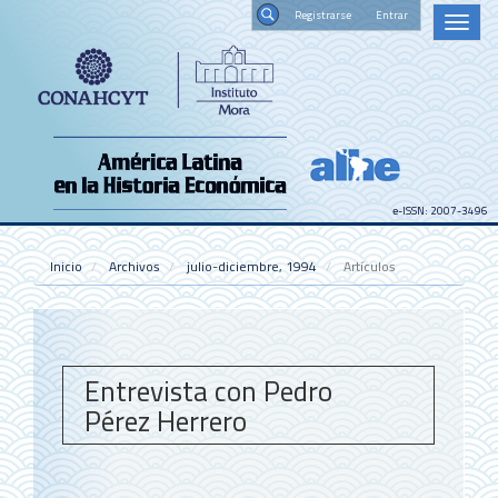
Navegación
Registrars
Toggl
principal
naviga
Contenido
Buscar
principal
Barra
lateral
e-ISSN: 2007-3496
Inicio
Archivos
julio-diciembre, 1994
Artículos
Entrevista con Pedro
Pérez Herrero