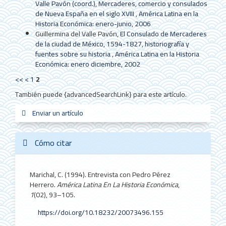
Valle Pavón (coord.), Mercaderes, comercio y consulados
de Nueva España en el siglo XVIII
,
América Latina en la
Historia Económica: enero-junio, 2006
Guillermina del Valle Pavón,
El Consulado de Mercaderes
de la ciudad de México, 1594-1827, historiografía y
fuentes sobre su historia
,
América Latina en la Historia
Económica: enero diciembre, 2002
<<
<
1
2
También puede {advancedSearchLink} para este artículo.
Enviar
Enviar un artículo
sistemas_in
new_sci
redes
un
artículo
Cómo citar
Marichal, C. (1994). Entrevista con Pedro Pérez
Herrero.
América Latina En La Historia Económica
,
1
(02), 93–105.
https://doi.org/10.18232/20073496.155