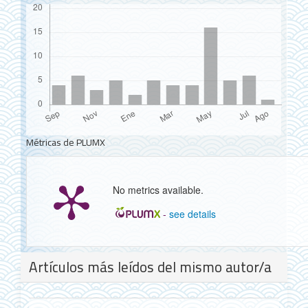
Métricas de PLUMX
No metrics available.
-
see details
Detalles
Artículos más leídos del mismo autor/a
del
artículo