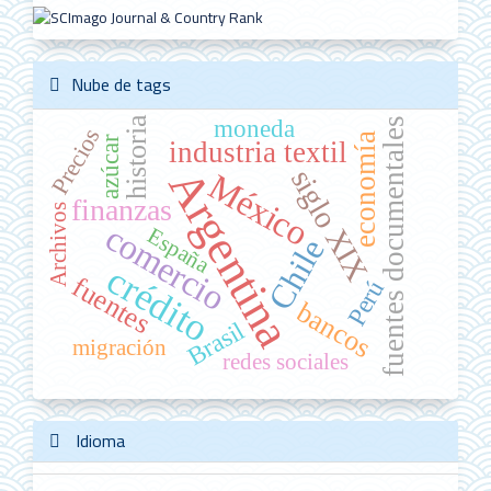
Nube de tags
moneda
historia
fuentes documentales
Precios
economía
azúcar
industria textil
Argentina
siglo XIX
México
finanzas
Archivos
comercio
España
Chile
crédito
fuentes
Perú
bancos
Brasil
migración
redes sociales
Idioma