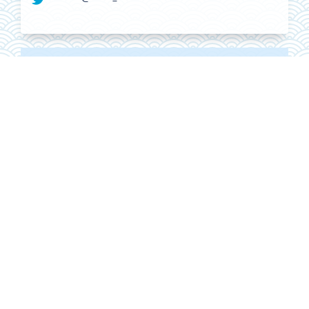
ALHE Citescore
0.4
2022
CiteScore
59th percentile
Powered by
América Latina en la Historia Económica
es una publicación
editada por el
Instituto de Investigaciones Dr. José María Luis
Mora
Director Editorial y/o responsable: Dr. Luis A. Jáuregui Frías.