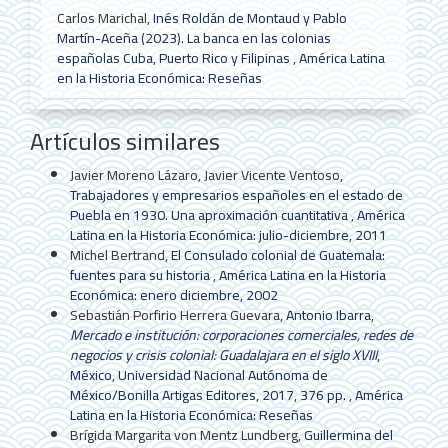
Carlos Marichal,
Inés Roldán de Montaud y Pablo
Martín-Aceña (2023). La banca en las colonias
españolas Cuba, Puerto Rico y Filipinas
,
América Latina
en la Historia Económica: Reseñas
Artículos similares
Javier Moreno Lázaro, Javier Vicente Ventoso,
Trabajadores y empresarios españoles en el estado de
Puebla en 1930. Una aproximación cuantitativa
,
América
Latina en la Historia Económica: julio-diciembre, 2011
Michel Bertrand,
El Consulado colonial de Guatemala:
fuentes para su historia
,
América Latina en la Historia
Económica: enero diciembre, 2002
Sebastián Porfirio Herrera Guevara,
Antonio Ibarra,
Mercado e institución: corporaciones comerciales, redes de
negocios y crisis colonial: Guadalajara en el siglo XVIII
,
México, Universidad Nacional Autónoma de
México/Bonilla Artigas Editores, 2017, 376 pp.
,
América
Latina en la Historia Económica: Reseñas
Brígida Margarita von Mentz Lundberg,
Guillermina del