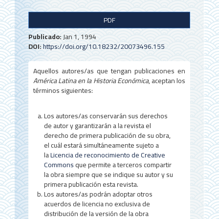
B
PDF
a
Publicado:
Jan 1, 1994
r
DOI:
https://doi.org/10.18232/20073496.155
r
Aquellos autores/as que tengan publicaciones en
a
América Latina en la Historia Económica
, aceptan los
l
términos siguientes:
a
Los autores/as conservarán sus derechos
t
de autor y garantizarán a la revista el
derecho de primera publicación de su obra,
e
el cuál estará simultáneamente sujeto a
r
la
Licencia de reconocimiento de Creative
Commons
que permite a terceros compartir
a
la obra siempre que se indique su autor y su
primera publicación esta revista.
l
Los autores/as podrán adoptar otros
d
acuerdos de licencia no exclusiva de
distribución de la versión de la obra