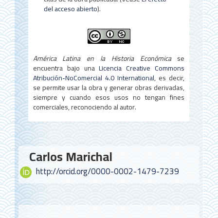
u
del acceso abierto
).
l
o
América Latina en la Historia Económica
se
encuentra bajo una
Licencia Creative Commons
Atribución-NoComercial 4.0 International
, es decir,
se permite usar la obra y generar obras derivadas,
siempre y cuando esos usos no tengan fines
comerciales, reconociendo al autor.
Contenido
Carlos Marichal
principal
http://orcid.org/0000-0002-1479-7239
del
artículo