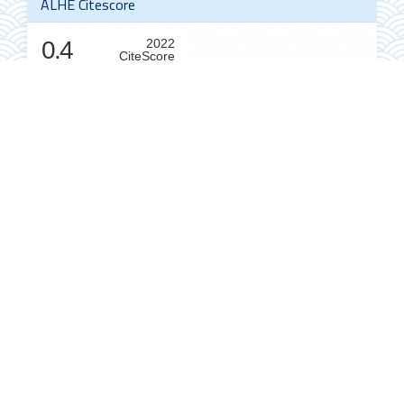
ALHE Citescore
0.4
2022
CiteScore
59th percentile
Powered by
América Latina en la Historia Económica
es una publicación
editada por el
Instituto de Investigaciones Dr. José María Luis
Mora
Director Editorial y/o responsable: Dr. Luis A. Jáuregui Frías.
Reservas de derechos al uso exclusivo núm.
04-2022-
012618223300-203
. ISSN electrónico 2007-3496.
Responsable de la última actualización: Lic. Adriana Barajas
Gómez. Plaza Valentín Gómez Farías, núm. 12, col. San Juan