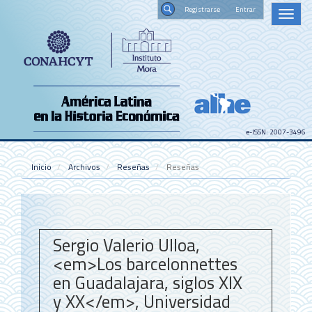
Navegación
Registrars
Toggl
principal
naviga
Contenido
Buscar
principal
Barra
lateral
e-ISSN: 2007-3496
Inicio
Archivos
Reseñas
Reseñas
Sergio Valerio Ulloa,
<em>Los barcelonnettes
en Guadalajara, siglos XIX
y XX</em>, Universidad