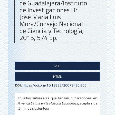
de Guadalajara/Instituto
de Investigaciones Dr.
José María Luis
Mora/Consejo Nacional
de Ciencia y Tecnología,
2015, 574 pp.
B
PDF
a
HTML
r
r
DOI:
https://doi.org/10.18232/20073496.966
a
Aquellos autores/as que tengan publicaciones en
l
América Latina en la Historia Económica
, aceptan los
términos siguientes:
a