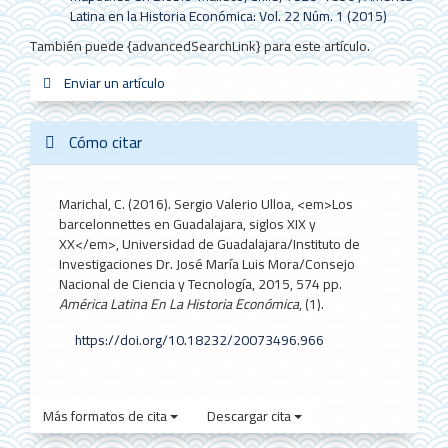
Latina en la Historia Económica: Vol. 22 Núm. 1 (2015)
También puede {advancedSearchLink} para este artículo.
Enviar
Enviar un artículo
sistemas_in
new_sci
redes
un
artículo
Cómo citar
Marichal, C. (2016). Sergio Valerio Ulloa, <em>Los
barcelonnettes en Guadalajara, siglos XIX y
XX</em>, Universidad de Guadalajara/Instituto de
Investigaciones Dr. José María Luis Mora/Consejo
Nacional de Ciencia y Tecnología, 2015, 574 pp.
América Latina En La Historia Económica
, (1).
https://doi.org/10.18232/20073496.966
Más formatos de cita
Descargar cita