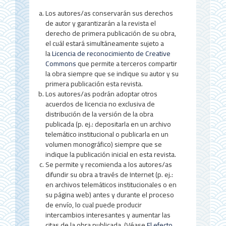
t
Los autores/as conservarán sus derechos
de autor y garantizarán a la revista el
e
derecho de primera publicación de su obra,
r
el cuál estará simultáneamente sujeto a
la
Licencia de reconocimiento de Creative
a
Commons
que permite a terceros compartir
la obra siempre que se indique su autor y su
l
primera publicación esta revista.
d
Los autores/as podrán adoptar otros
acuerdos de licencia no exclusiva de
e
distribución de la versión de la obra
publicada (p. ej.: depositarla en un archivo
l
telemático institucional o publicarla en un
a
volumen monográfico) siempre que se
indique la publicación inicial en esta revista.
r
Se permite y recomienda a los autores/as
difundir su obra a través de Internet (p. ej.:
t
en archivos telemáticos institucionales o en
í
su página web) antes y durante el proceso
de envío, lo cual puede producir
c
intercambios interesantes y aumentar las
citas de la obra publicada. (Véase
El efecto