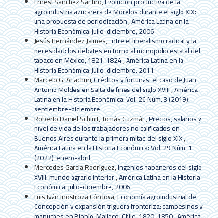
Ernest Sánchez Santiró,
Evolución productiva de la
agroindustria azucarera de Morelos durante el siglo XIX:
una propuesta de periodización
,
América Latina en la
Historia Económica: julio-diciembre, 2006
Jesús Hernández Jaimes,
Entre el liberalismo radical y la
necesidad: los debates en torno al monopolio estatal del
tabaco en México, 1821-1824
,
América Latina en la
Historia Económica: julio-diciembre, 2011
Marcelo G. Anachuri,
Créditos y fortunas: el caso de Juan
Antonio Moldes en Salta de fines del siglo XVIII
,
América
Latina en la Historia Económica: Vol. 26 Núm. 3 (2019):
septiembre-diciembre
Roberto Daniel Schmit, Tomás Guzmán,
Precios, salarios y
nivel de vida de los trabajadores no calificados en
Buenos Aires durante la primera mitad del siglo XIX
,
América Latina en la Historia Económica: Vol. 29 Núm. 1
(2022): enero-abril
Mercedes García Rodríguez,
Ingenios habaneros del siglo
XVIII: mundo agrario interior
,
América Latina en la Historia
Económica: julio-diciembre, 2006
Luis Iván Inostroza Córdova,
Economía agroindustrial de
Concepción y expansión triguera fronteriza: campesinos y
mapuches en Biobío-Malleco, Chile, 1820-1850
,
América