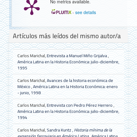
No metrics available.
-
see details
Detalles
Artículos más leídos del mismo autor/a
del
artículo
Carlos Marichal,
Entrevista a Manuel Miño Grijalva
,
América Latina en la Historia Económica: julio-diciembre,
1995
Carlos Marichal,
Avances de la historia económica de
México
,
América Latina en la Historia Económica: enero
- junio, 1998
Carlos Marichal,
Entrevista con Pedro Pérez Herrero
,
América Latina en la Historia Económica: julio-diciembre,
1994
Carlos Marichal,
Sandra Kuntz ,
Historia mínima de la
expansión ferroviaria en América Latina
,
América Latina