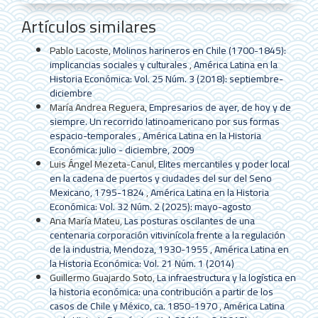
Artículos similares
Pablo Lacoste,
Molinos harineros en Chile (1700-1845):
implicancias sociales y culturales
,
América Latina en la
Historia Económica: Vol. 25 Núm. 3 (2018): septiembre-
diciembre
María Andrea Reguera,
Empresarios de ayer, de hoy y de
siempre. Un recorrido latinoamericano por sus formas
espacio-temporales
,
América Latina en la Historia
Económica: julio - diciembre, 2009
Luis Ángel Mezeta-Canul,
Elites mercantiles y poder local
en la cadena de puertos y ciudades del sur del Seno
Mexicano, 1795-1824
,
América Latina en la Historia
Económica: Vol. 32 Núm. 2 (2025): mayo-agosto
Ana María Mateu,
Las posturas oscilantes de una
centenaria corporación vitivinícola frente a la regulación
de la industria, Mendoza, 1930-1955
,
América Latina en
la Historia Económica: Vol. 21 Núm. 1 (2014)
Guillermo Guajardo Soto,
La infraestructura y la logística en
la historia económica: una contribución a partir de los
casos de Chile y México, ca. 1850-1970
,
América Latina