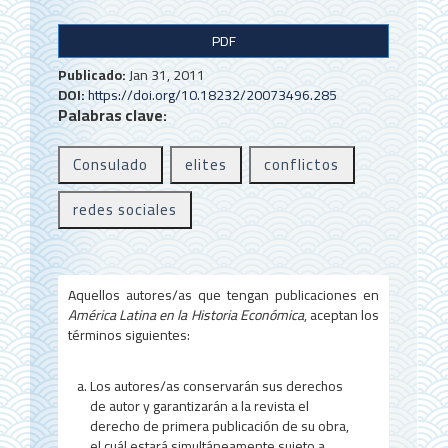
B
PDF
a
Publicado:
Jan 31, 2011
r
DOI:
https://doi.org/10.18232/20073496.285
Palabras clave:
r
a
Consulado
elites
conflictos
l
redes sociales
a
t
e
Aquellos autores/as que tengan publicaciones en
r
América Latina en la Historia Económica
, aceptan los
términos siguientes:
a
l
Los autores/as conservarán sus derechos
de autor y garantizarán a la revista el
d
derecho de primera publicación de su obra,
el cuál estará simultáneamente sujeto a