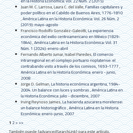
en la Historia Económica: Vol. 22 Núm. 2 (2015)
Juan M. C. Larrosa, Laura C. del Valle,
Familias capitulares y
poder político en el Cabildo de Buenos Aires, 1776-1810
,
América Latina en la Historia Económica: Vol. 26 Núm. 2
(2019): mayo-agosto
Francisco Rodolfo Gonzalez-Galeotti,
La experiencia
económica del exilio centroamericano en México (1829-
1844)
,
América Latina en la Historia Económica: Vol. 31
Núm. 1 (2024): enero-abril
Fernando Alberto Jumar, Isabel Paredes,
El comercio
intrarregional en el complejo portuario rioplatense: el
contrabando visto a través de los comisos, 1693-1777
,
América Latina en la Historia Económica: enero - junio,
2008
Jorge D. Gelman,
La historia económica argentina, 1984-
2004. Un balance con luces y sombras
,
América Latina en
la Historia Económica: julio - diciembre, 2007
Irving Reynoso Jaimes,
La hacienda azucarera morelense:
un balance historiográfico
,
América Latina en la Historia
Económica: enero-junio, 2007
1
2
>
>>
También puede {advancedSearchLink} para este artículo.