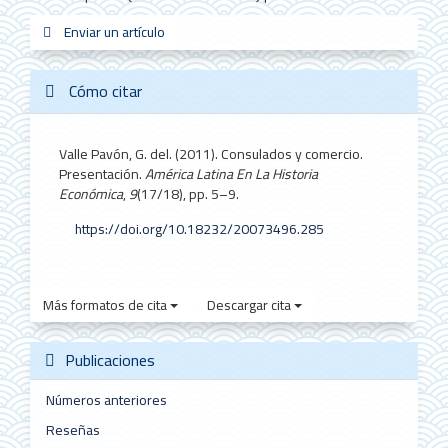
Enviar
Enviar un artículo
sistemas_in
new_sci
redes
un
artículo
Cómo citar
Valle Pavón, G. del. (2011). Consulados y comercio.
Presentación.
América Latina En La Historia
Económica
,
9
(17/18), pp. 5–9.
https://doi.org/10.18232/20073496.285
Más formatos de cita
Descargar cita
Publicaciones
Números anteriores
Reseñas