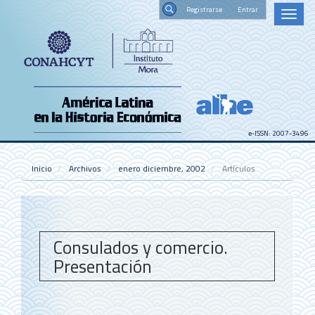
Navegación
Registrars
Toggl
principal
naviga
Contenido
Buscar
principal
Barra
lateral
e-ISSN: 2007-3496
Inicio
Archivos
enero diciembre, 2002
Artículos
Consulados y comercio.
Presentación