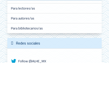
Para lectores/as
Para autores/as
Para bibliotecarios/as
Redes sociales
Follow @ALHE_MX
ALHE Citescore
0.4
2022
CiteScore
59th percentile