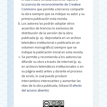
e
la
Licencia de reconocimiento de Creative
l
Commons
que permite a terceros compartir
la obra siempre que se indique su autor y su
a
primera publicación esta revista.
r
Los autores/as podrán adoptar otros
acuerdos de licencia no exclusiva de
t
distribución de la versión de la obra
publicada (p. ej.: depositarla en un archivo
í
telemático institucional o publicarla en un
c
volumen monográfico) siempre que se
indique la publicación inicial en esta revista.
u
Se permite y recomienda a los autores/as
difundir su obra a través de Internet (p. ej.:
l
en archivos telemáticos institucionales o en
o
su página web) antes y durante el proceso
de envío, lo cual puede producir
intercambios interesantes y aumentar las
citas de la obra publicada. (Véase
El efecto
del acceso abierto
).