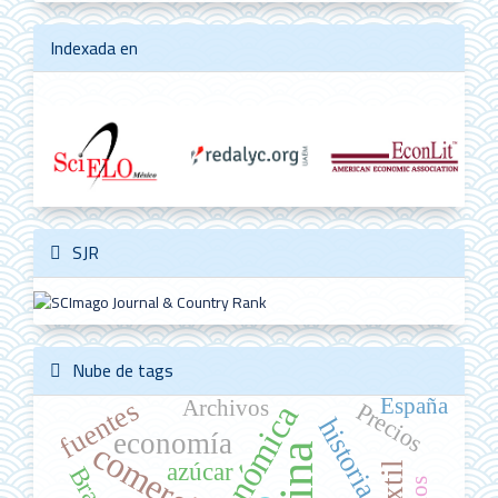
Indexada en
SJR
Nube de tags
España
fuentes
Archivos
Precios
historia
economía
comercio
azúcar
Brasil