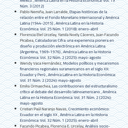
México
,
América Latina en la Historia Económica: Vol. 19
Núm. 3 (2012)
Pablo Nemiña, Juan Larralde,
Etapas históricas de la
relación entre el Fondo Monetario Internacional y América
Latina (1944-2015)
,
América Latina en la Historia
Económica: Vol. 25 Núm. 1 (2018): enero-abril
Florencia Etel Urcelay, Yamila Noely Cáceres, Juan Facundo
Picabea,
Calculadoras Cifra: una experiencia pionera en
diseño y producción electrónica en América Latina
(Argentina, 1969-1976)
,
América Latina en la Historia
Económica: Vol. 32 Núm. 2 (2025): mayo-agosto
Wendy Vaca Hernández,
Modelos políticos y mecanismos
financieros regionales suramericanos en el siglo XX:
Ecuador y Perú
,
América Latina en la Historia Económica:
Vol. 31 Núm. 2 (2024): mayo-agosto
Emilia Ormaechea,
Las contribuciones del estructuralismo
crítico al debate del desarrollo latinoamericano
,
América
Latina en la Historia Económica: Vol. 31 Núm. 2 (2024):
mayo-agosto
Cristian Paúl Naranjo Navas,
Crecimiento económico:
Ecuador en el siglo XX
,
América Latina en la Historia
Económica: Vol. 32 Núm. 1 (2025): enero-abril
Facundo Picabea, Florencia E. Urcelay,
Análisis socio-