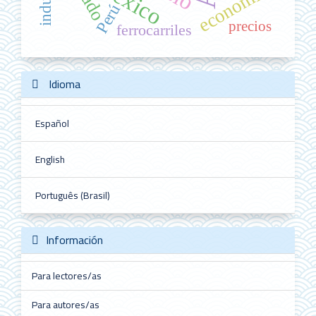
México
economía
Perú
precios
ferrocarriles
Idioma
Español
English
Português (Brasil)
Información
Para lectores/as
Para autores/as