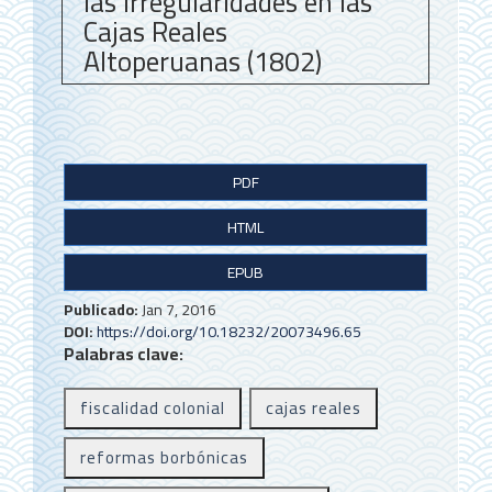
las irregularidades en las
Cajas Reales
Altoperuanas (1802)
B
PDF
a
HTML
r
r
EPUB
a
Publicado:
Jan 7, 2016
DOI:
https://doi.org/10.18232/20073496.65
l
Palabras clave:
a
fiscalidad colonial
cajas reales
t
e
reformas borbónicas