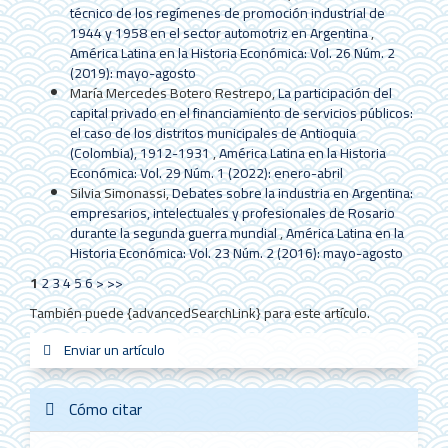
técnico de los regímenes de promoción industrial de
1944 y 1958 en el sector automotriz en Argentina
,
América Latina en la Historia Económica: Vol. 26 Núm. 2
(2019): mayo-agosto
María Mercedes Botero Restrepo,
La participación del
capital privado en el financiamiento de servicios públicos:
el caso de los distritos municipales de Antioquia
(Colombia), 1912-1931
,
América Latina en la Historia
Económica: Vol. 29 Núm. 1 (2022): enero-abril
Silvia Simonassi,
Debates sobre la industria en Argentina:
empresarios, intelectuales y profesionales de Rosario
durante la segunda guerra mundial
,
América Latina en la
Historia Económica: Vol. 23 Núm. 2 (2016): mayo-agosto
1
2
3
4
5
6
>
>>
También puede {advancedSearchLink} para este artículo.
Enviar
Enviar un artículo
sistemas_in
new_sci
redes
un
artículo
Cómo citar