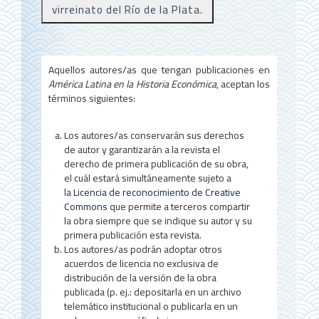
r
virreinato del Río de la Plata.
a
l
d
Aquellos autores/as que tengan publicaciones en
América Latina en la Historia Económica
, aceptan los
e
términos siguientes:
l
a
Los autores/as conservarán sus derechos
de autor y garantizarán a la revista el
r
derecho de primera publicación de su obra,
el cuál estará simultáneamente sujeto a
t
la
Licencia de reconocimiento de Creative
í
Commons
que permite a terceros compartir
la obra siempre que se indique su autor y su
c
primera publicación esta revista.
Los autores/as podrán adoptar otros
u
acuerdos de licencia no exclusiva de
l
distribución de la versión de la obra
publicada (p. ej.: depositarla en un archivo
o
telemático institucional o publicarla en un