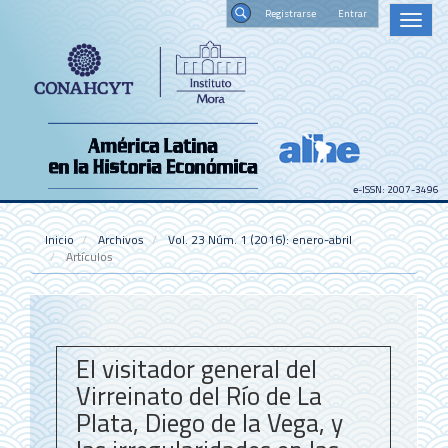
Navegación
Registrars
Toggl
principal
naviga
Contenido
Buscar
principal
Barra
lateral
e-ISSN: 2007-3496
Inicio
Archivos
Vol. 23 Núm. 1 (2016): enero-abril
Artículos
El visitador general del
Virreinato del Río de La
Plata, Diego de la Vega, y