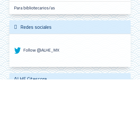
Para bibliotecarios/as
Redes sociales
Follow @ALHE_MX
ALHE Citescore
0.4
2022
CiteScore
59th percentile
Powered by