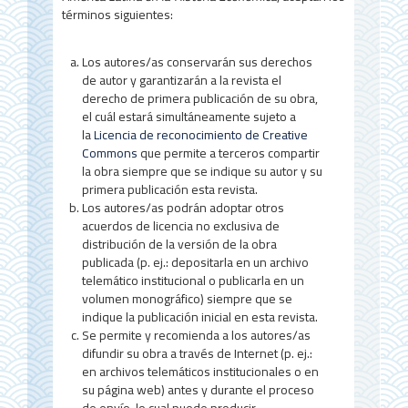
d
términos siguientes:
e
Los autores/as conservarán sus derechos
l
de autor y garantizarán a la revista el
a
derecho de primera publicación de su obra,
el cuál estará simultáneamente sujeto a
r
la
Licencia de reconocimiento de Creative
Commons
que permite a terceros compartir
t
la obra siempre que se indique su autor y su
í
primera publicación esta revista.
Los autores/as podrán adoptar otros
c
acuerdos de licencia no exclusiva de
distribución de la versión de la obra
u
publicada (p. ej.: depositarla en un archivo
l
telemático institucional o publicarla en un
volumen monográfico) siempre que se
o
indique la publicación inicial en esta revista.
Se permite y recomienda a los autores/as
difundir su obra a través de Internet (p. ej.:
en archivos telemáticos institucionales o en
su página web) antes y durante el proceso