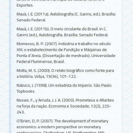
Esportes.
Mauá, I. E. (2011a). Autobiografia (C. Ganns, ed.). Brasília:
Senado Federal.
Mauá, I. E. (2011b). O meio circulante do Brasil. In C.
Ganns (ed.), Autobiografia. Brasília: Senado Federal.
Momesso, B. P. (2007). Indústria e trabalho no século
XIX: o estabelecimento de Fundição e Máquinas de
Ponta d´Areia. (Dissertação de mestrado). Universidade
Federal Fluminense, Brasil.
Motta, M. S. (2000). O relato biográfico como fonte para
a história. Vidya, 19(34), 101-122.
Nabuco, J. (1998). Um estadista do Imperio. São Paulo:
Topbooks.
Novais, F., y Arruda, J. J. A. (2003). Prometeus e Atlantes
na forja da nação. Economia e Sociedade, 12(2), 225-
243.
O’Brien, D. P. (2007). The development of monetary
economics: a modern perspective on monetary
controversies. Cheltenham, UK-Northampton, MA: