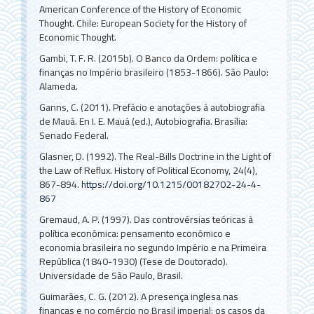
American Conference of the History of Economic
Thought. Chile: European Society for the History of
Economic Thought.
Gambi, T. F. R. (2015b). O Banco da Ordem: política e
finanças no Império brasileiro (1853-1866). São Paulo:
Alameda.
Ganns, C. (2011). Prefácio e anotações à autobiografia
de Mauá. En I. E. Mauá (ed.), Autobiografia. Brasília:
Senado Federal.
Glasner, D. (1992). The Real-Bills Doctrine in the Light of
the Law of Reflux. History of Political Economy, 24(4),
867-894.
https://doi.org/10.1215/00182702-24-4-
867
Gremaud, A. P. (1997). Das controvérsias teóricas à
política econômica: pensamento econômico e
economia brasileira no segundo Império e na Primeira
República (1840-1930) (Tese de Doutorado).
Universidade de São Paulo, Brasil.
Guimarães, C. G. (2012). A presença inglesa nas
finanças e no comércio no Brasil imperial: os casos da