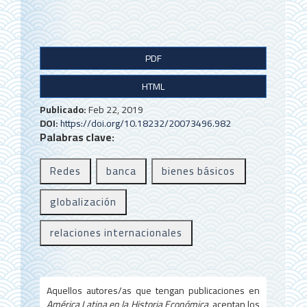
B
PDF
a
HTML
r
r
Publicado:
Feb 22, 2019
DOI:
https://doi.org/10.18232/20073496.982
a
Palabras clave:
l
Redes
banca
bienes básicos
a
t
globalización
e
relaciones internacionales
r
a
l
Aquellos autores/as que tengan publicaciones en
América Latina en la Historia Económica
, aceptan los