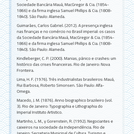
Sociedade Bancária Mauá, MacGregor & Cia. (1854-
1866) e da firma inglesa Samuel Phillips & Cia. (1808-
1840). São Paulo: Alameda.
Guimarães, Carlos Gabriel. (2012). A presença inglesa
nas finanças e no comércio no Brasil imperial: os casos
da Sociedade Bancária Mauá, MacGregor & Cia. (1854-
1866) e da firma inglesa Samuel Phillips & Cia. (1808-
1840). São Paulo: Alameda.
Kindleberger, C. P. (2000). Manias, pânico e crashes: um
histórico das crises financeiras. Rio de Janeiro: Nova
Fronteira.
Lima, H. F. (1976). Três industrialistas brasileiros: Mauá,
Rui Barbosa, Roberto Simonsen. São Paulo: Alfa-
Omega.
Macedo, J. M. (1876). Anno biographico brazileiro (vol.
3). Rio de Janeiro: Typographia e Lithographia do
Imperial Instituto Artistico.
Martinho, L. M., y Gorenstein, R. (1992). Negociantes e
caixeiros na sociedade da Independência. Rio de
Janeiro: Secretaria Municipal de Cultura, Turismo e