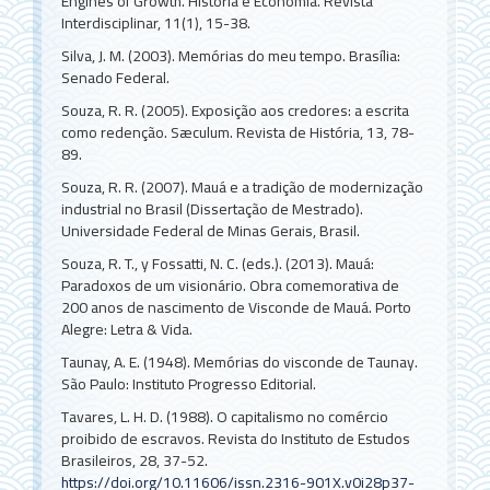
Engines of Growth. História e Economia. Revista
Interdisciplinar, 11(1), 15-38.
Silva, J. M. (2003). Memórias do meu tempo. Brasília:
Senado Federal.
Souza, R. R. (2005). Exposição aos credores: a escrita
como redenção. Sæculum. Revista de História, 13, 78-
89.
Souza, R. R. (2007). Mauá e a tradição de modernização
industrial no Brasil (Dissertação de Mestrado).
Universidade Federal de Minas Gerais, Brasil.
Souza, R. T., y Fossatti, N. C. (eds.). (2013). Mauá:
Paradoxos de um visionário. Obra comemorativa de
200 anos de nascimento de Visconde de Mauá. Porto
Alegre: Letra & Vida.
Taunay, A. E. (1948). Memórias do visconde de Taunay.
São Paulo: Instituto Progresso Editorial.
Tavares, L. H. D. (1988). O capitalismo no comércio
proibido de escravos. Revista do Instituto de Estudos
Brasileiros, 28, 37-52.
https://doi.org/10.11606/issn.2316-901X.v0i28p37-