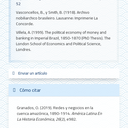
52
Vasconcellos, B., y Smith, B. (1918). Archivo
nobiliarchico brasileiro. Lausanne: Imprimerie La
Concorde.
Villela, A. (1999). The political economy of money and
banking in Imperial Brazil, 1850-1870 (PhD Thesis). The
London School of Economics and Political Science,
Londres.
Enviar
Enviar un artículo
sistemas_in
new_sci
redes
un
artículo
Cómo citar
Granados, O. (2019). Redes y negocios en la
cuenca amazónica, 1890-1914.
América Latina En
La Historia Económica
,
26
(2), e982.