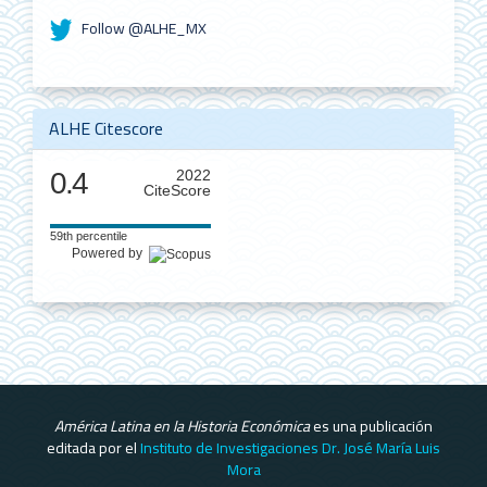
Follow @ALHE_MX
ALHE Citescore
0.4
2022
CiteScore
59th percentile
Powered by
América Latina en la Historia Económica
es una publicación
editada por el
Instituto de Investigaciones Dr. José María Luis
Mora