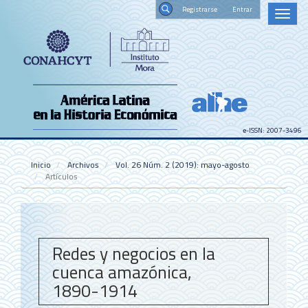
Navegación
Registrars
Toggl
principal
naviga
Contenido
Buscar
principal
Barra
lateral
e-ISSN: 2007-3496
Inicio
Archivos
Vol. 26 Núm. 2 (2019): mayo-agosto
Artículos
Redes y negocios en la
cuenca amazónica,
1890-1914