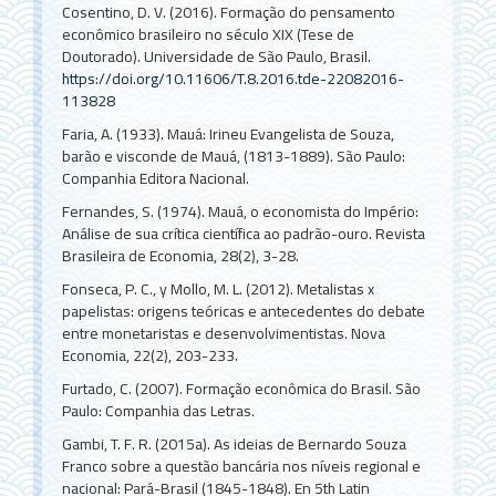
Cosentino, D. V. (2016). Formação do pensamento
econômico brasileiro no século XIX (Tese de
Doutorado). Universidade de São Paulo, Brasil.
https://doi.org/10.11606/T.8.2016.tde-22082016-
113828
Faria, A. (1933). Mauá: Irineu Evangelista de Souza,
barão e visconde de Mauá, (1813-1889). São Paulo:
Companhia Editora Nacional.
Fernandes, S. (1974). Mauá, o economista do Império:
Análise de sua crítica científica ao padrão-ouro. Revista
Brasileira de Economia, 28(2), 3-28.
Fonseca, P. C., y Mollo, M. L. (2012). Metalistas x
papelistas: origens teóricas e antecedentes do debate
entre monetaristas e desenvolvimentistas. Nova
Economia, 22(2), 203-233.
Furtado, C. (2007). Formação econômica do Brasil. São
Paulo: Companhia das Letras.
Gambi, T. F. R. (2015a). As ideias de Bernardo Souza
Franco sobre a questão bancária nos níveis regional e
nacional: Pará-Brasil (1845-1848). En 5th Latin