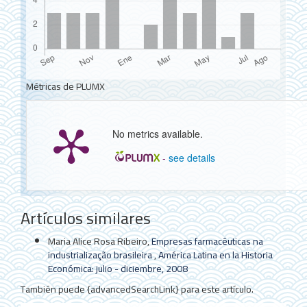
Métricas de PLUMX
No metrics available.
-
see details
Detalles
Artículos similares
del
artículo
Maria Alice Rosa Ribeiro,
Empresas farmacêuticas na
industrialização brasileira
,
América Latina en la Historia
Económica: julio - diciembre, 2008
También puede {advancedSearchLink} para este artículo.