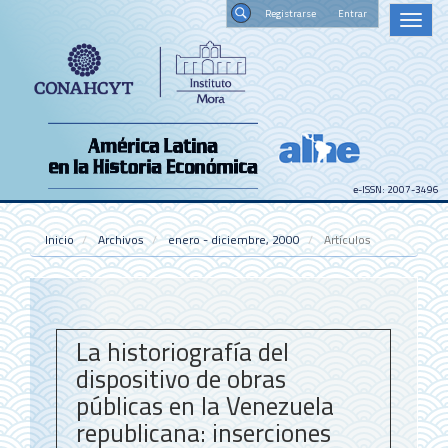
Navegación
Registrars
Toggl
principal
naviga
Contenido
Buscar
principal
Barra
lateral
e-ISSN: 2007-3496
Inicio
Archivos
enero - diciembre, 2000
Artículos
La historiografía del
dispositivo de obras
públicas en la Venezuela
republicana: inserciones