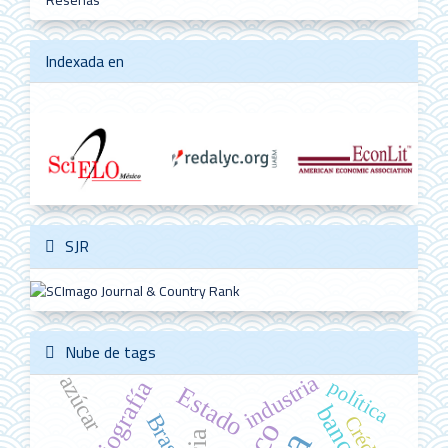
Reseñas
Indexada en
SJR
Nube de tags
industria
azúcar
historiografía
política
Estado
bancos
Brasil
Crédito