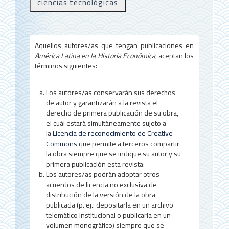
ciencias tecnológicas
a
l
d
Aquellos autores/as que tengan publicaciones en
e
América Latina en la Historia Económica
, aceptan los
términos siguientes:
l
a
Los autores/as conservarán sus derechos
de autor y garantizarán a la revista el
r
derecho de primera publicación de su obra,
t
el cuál estará simultáneamente sujeto a
la
Licencia de reconocimiento de Creative
í
Commons
que permite a terceros compartir
la obra siempre que se indique su autor y su
c
primera publicación esta revista.
u
Los autores/as podrán adoptar otros
acuerdos de licencia no exclusiva de
l
distribución de la versión de la obra
publicada (p. ej.: depositarla en un archivo
o
telemático institucional o publicarla en un
volumen monográfico) siempre que se