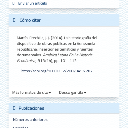
Enviar
Enviar un artículo
sistemas_in
new_sci
redes
un
artículo
Cómo citar
Martín-Frechilla, J. J. (2014). La historiografía del
dispositivo de obras públicas en la Venezuela
republicana: inserciones temáticas y fuentes
documentales.
América Latina En La Historia
Económica
,
7
(13/14), pp. 101–113.
https://doi.org/10.18232/20073496.267
Más formatos de cita
Descargar cita
Publicaciones
Números anteriores