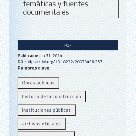
temáticas y fuentes
documentales
B
PDF
a
Publicado:
Jan 31, 2014
r
DOI:
https://doi.org/10.18232/20073496.267
Palabras clave:
r
a
Obras públicas
l
historia de la construcción
a
t
instituciones públicas
e
archivos oficiales
r