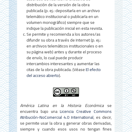
d
distribución de la versión de la obra
e
publicada (p. ej.: depositarla en un archivo
telemático institucional o publicarla en un
l
volumen monográfico) siempre que se
a
indique la publicación inicial en esta revista.
Se permite y recomienda a los autores/as
r
difundir su obra a través de Internet (p. ej.:
en archivos telemáticos institucionales o en
t
su página web) antes y durante el proceso
í
de envío, lo cual puede producir
intercambios interesantes y aumentar las
c
citas de la obra publicada. (Véase
El efecto
del acceso abierto
).
u
l
o
América Latina en la Historia Económica
se
encuentra bajo una
Licencia Creative Commons
Atribución-NoComercial 4.0 International
, es decir,
se permite usar la obra y generar obras derivadas,
siempre y cuando esos usos no tengan fines