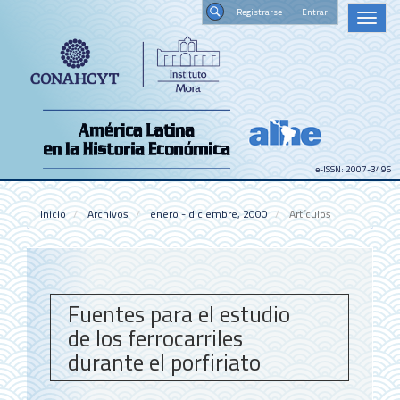
Navegación
Registrars
Toggl
principal
naviga
Contenido
Buscar
principal
Barra
lateral
e-ISSN: 2007-3496
Inicio
Archivos
enero - diciembre, 2000
Artículos
Fuentes para el estudio
de los ferrocarriles
durante el porfiriato