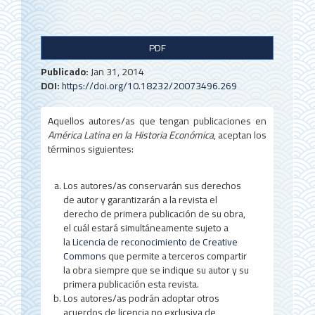
B
PDF
a
Publicado:
Jan 31, 2014
r
DOI:
https://doi.org/10.18232/20073496.269
r
Aquellos autores/as que tengan publicaciones en
a
América Latina en la Historia Económica
, aceptan los
l
términos siguientes:
a
Los autores/as conservarán sus derechos
t
de autor y garantizarán a la revista el
derecho de primera publicación de su obra,
e
el cuál estará simultáneamente sujeto a
r
la
Licencia de reconocimiento de Creative
Commons
que permite a terceros compartir
a
la obra siempre que se indique su autor y su
primera publicación esta revista.
l
Los autores/as podrán adoptar otros
acuerdos de licencia no exclusiva de