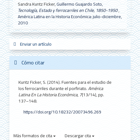
Sandra Kuntz Ficker,
Guillermo Guajardo Soto,
Tecnología, Estado y ferrocarriles en Chile, 1850-1950
,
América Latina en la Historia Económica: julio-diciembre,
2010
Enviar
Enviar un artículo
sistemas_in
new_sci
redes
un
artículo
Cómo citar
Kuntz Ficker, S. (2014). Fuentes para el estudio de
los ferrocarriles durante el porfiriato.
América
Latina En La Historia Económica
,
7
(13/14), pp.
137–148.
https://doi.org/10.18232/20073496.269
Más formatos de cita
Descargar cita