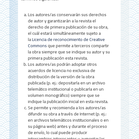
d
e
Los autores/as conservarán sus derechos
l
de autor y garantizarán a la revista el
derecho de primera publicación de su obra,
a
el cuál estará simultáneamente sujeto a
r
la
Licencia de reconocimiento de Creative
Commons
que permite a terceros compartir
t
la obra siempre que se indique su autor y su
primera publicación esta revista.
í
Los autores/as podrán adoptar otros
c
acuerdos de licencia no exclusiva de
distribución de la versión de la obra
u
publicada (p. ej.: depositarla en un archivo
telemático institucional o publicarla en un
l
volumen monográfico) siempre que se
o
indique la publicación inicial en esta revista.
Se permite y recomienda a los autores/as
difundir su obra a través de Internet (p. ej.:
en archivos telemáticos institucionales o en
su página web) antes y durante el proceso
de envío, lo cual puede producir
intercambios interesantes y aumentar las