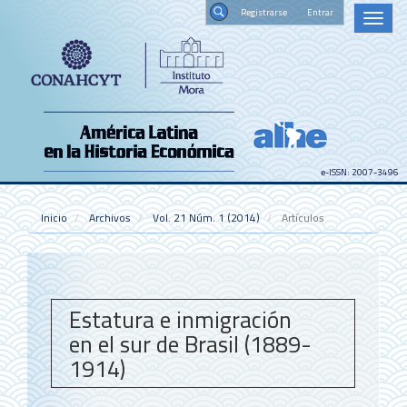
Navegación
Registrars
Toggl
principal
naviga
Contenido
Buscar
principal
Barra
lateral
e-ISSN: 2007-3496
Inicio
Archivos
Vol. 21 Núm. 1 (2014)
Artículos
Estatura e inmigración
en el sur de Brasil (1889-
1914)