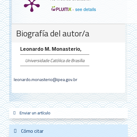
-
see details
Detalles
Biografía del autor/a
del
artículo
Leonardo M. Monasterio,
Universidade Católica de Brasília
leonardo.monasterio@ipea.gov.br
Enviar
Enviar un artículo
sistemas_in
new_sci
redes
un
artículo
Cómo citar