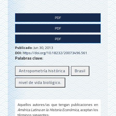
B
PDF
a
PDF
r
r
PDF
a
Publicado:
Jun 30, 2013
DOI:
https://doi.org/10.18232/20073496.561
l
Palabras clave:
a
Antropometría histórica
Brasil
t
e
nivel de vida biológico.
r
a
Aquellos autores/as que tengan publicaciones en
l
América Latina en la Historia Económica
, aceptan los
términos siguientes: