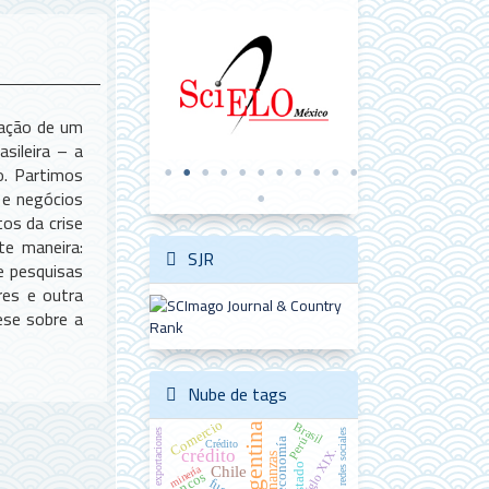
idação de um
sileira – a
o. Partimos
 e negócios
os da crise
te maneira:
SJR
e pesquisas
ores e outra
ese sobre a
Nube de tags
Comercio
Brasil
Argentina
exportaciones
redes sociales
Perú
economía
Crédito
siglo XIX.
crédito
finanzas
Estado
Chile
minería
bancos