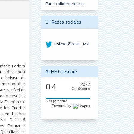
Para bibliotecarios/as
Redes sociales
Follow @ALHE_MX
idade Federal
ALHE Citescore
istória Social
 e bolsista do
mente por dois
0.4
2022
APES, nível de
CiteScore
po de pesquisa
ria Econômico-
59th percentile
de los Puertos
Powered by
es em História
sas Eulália &
s Portuarias
Quantitativa e