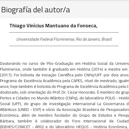
Detalles
Biografía del autor/a
del
artículo
Thiago Vinícius Mantuano da Fonseca,
Universidade Federal Fluminense, Rio de Janeiro, Brasil.
Doutorando no curso de Pós-Graduação em História Social da Univers
Fluminense, onde também é graduado em História (2014) e mestre em H
(2017). Foi bolsista de Iniciação Científica pelo CNPq/UFF por dois anos
Programa de Excelência Acadêmica pela CAPES, nível de mestrado, igual
anos; hoje também é bolsista do Programa de Excelência Acadêmica pela C
doutorado, sob orientação do Prof. Dr. Cezar Honorato. É membro do gru
Portos e Cidades no Mundo Atlântico (CNPq), do laboratório POLIS - Histó
Social (UFF), do grupo de investigação internacional La Governanza 
Atlánticos (UNED - ESP) e sócio da Associação Brasileira de Pesquisador
Econômica, além de membro fundador do Grupo de Estudos e Pesqui
Bárbara, também é colaborador do Foro Internacional de Ciudade
(IDEHES/CONICET - ARG) e do laboratório HEQUS - História Econômica, 