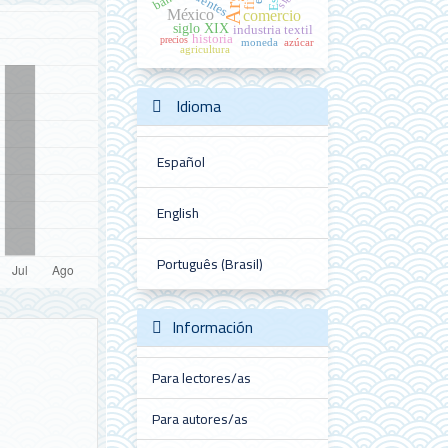
fuentes
México
comercio
siglo XIX
industria textil
historia
precios
moneda
azúcar
agricultura
Idioma
Español
English
Português (Brasil)
Información
Para lectores/as
Para autores/as