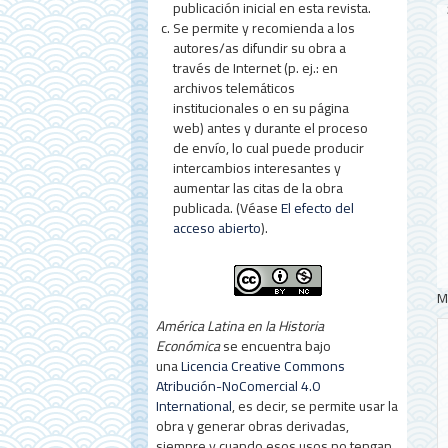
publicación inicial en esta revista.
Se permite y recomienda a los
autores/as difundir su obra a
través de Internet (p. ej.: en
archivos telemáticos
institucionales o en su página
web) antes y durante el proceso
de envío, lo cual puede producir
intercambios interesantes y
aumentar las citas de la obra
publicada. (Véase
El efecto del
acceso abierto
).
M
América Latina en la Historia
Económica
se encuentra bajo
una
Licencia Creative Commons
Atribución-NoComercial 4.0
International
, es decir, se permite usar la
obra y generar obras derivadas,
siempre y cuando esos usos no tengan