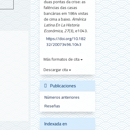
duas pontas da crise: as
falências das casas
bancárias em 1864 vistas
de cima a baixo.
América
Latina En La Historia
Económica
,
27
(3), e1043.
https://doi.org/10.182
32/20073496.1043
Más formatos de cita
Descargar cita
Publicaciones
Números anteriores
Reseñas
Indexada en