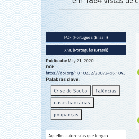
em 1864 vistas de c
B
PDF (Português (Brasil))
a
XML (Português (Brasil))
r
r
Publicado:
May 21, 2020
DOI:
a
https://doi.org/10.18232/20073496.1043
Palabras clave:
l
Crise do Souto
falências
a
t
casas bancárias
e
poupanças
r
a
Aquellos autores/as que tengan