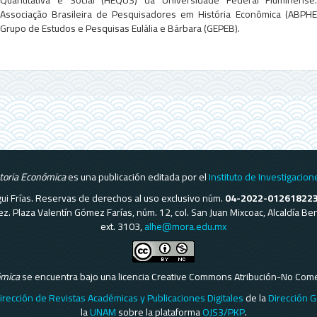
Associação Brasileira de Pesquisadores em História Econômica (ABPH
Grupo de Estudos e Pesquisas Eulália e Bárbara (GEPEB).
storia Económica
es una publicación editada por el
Instituto de Investigacion
regui Frías. Reservas de derechos al uso exclusivo núm.
04-2022-01261822
ómez. Plaza Valentín Gómez Farías, núm. 12, col. San Juan Mixcoac, Alcaldía 
ext. 3103,
alhe@mora.edu.mx
ómica
se encuentra bajo una licencia Creative Commons Atribución-No Comerc
irección de Revistas Académicas y Publicaciones Digitales
de la
Dirección G
la
UNAM
sobre la plataforma
OJS3/PKP
.