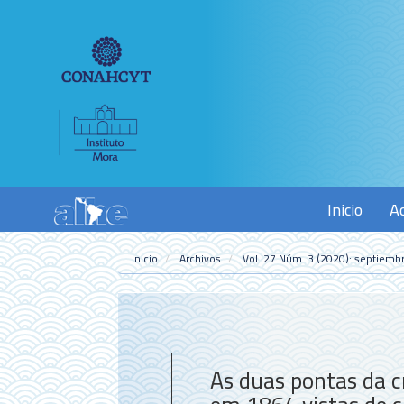
Navegación
principal
Contenido
principal
Barra
lateral
Inicio
A
Inicio
Archivos
Vol. 27 Núm. 3 (2020): septiemb
As duas pontas da cr