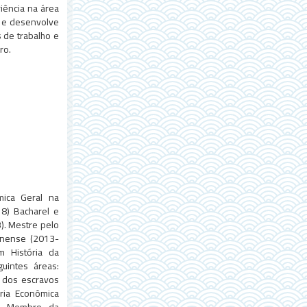
riência na área
a e desenvolve
s de trabalho e
iro.
mica Geral na
8) Bacharel e
). Mestre pelo
inense (2013-
 História da
uintes áreas:
a dos escravos
ria Econômica
se. Membro da