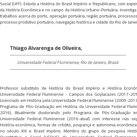
Social (UFF). Estuda a História do Brasil Império e Republicano, com expe
da História Econômica e no campo da História Urbano-Portuária. Investig
trabalhos acerca do porto, operação portuária, região portuária, processo
processo produtivo portuário, navegação histórica e cidade do Rio de Jane
Thiago Alvarenga de Oliveira,
Universidade Federal Fluminense, Rio de Janeiro, Brasil.
Professor substituto de História do Brasil Império e História Econô
Universidade Federal Fluminense - Campos dos Goytacazes (2017-201
Licenciado em História pela Universidade Federal Fluminense (2009-2013
Programa de Pós-Graduação em História da Universidade Federal Flum
2016). Atualmente doutorando pelo Programa de Pós-Graduação em
Universidade Federal Fluminense (2016-atual) com interesse nas seg
História econômica, formas de crédito, poupança e autonomia econômic
no século XIX e Brasil Império. Membro do grupo de pesquisa Histó
Quantitativa e Social (HEQUS) da Universidade Federal Fluminen