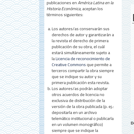
publicaciones en
América Latina en la
l
Historia Económica
, aceptan los
d
términos siguientes:
e
Los autores/as conservarán sus
l
derechos de autor y garantizarán a
la revista el derecho de primera
a
publicación de su obra, el cuál
estará simultáneamente sujeto a
r
la
Licencia de reconocimiento de
t
Creative Commons
que permite a
terceros compartir la obra siempre
í
que se indique su autor y su
c
primera publicación esta revista.
Los autores/as podrán adoptar
u
otros acuerdos de licencia no
exclusiva de distribución de la
l
versión de la obra publicada (p. ej.:
o
depositarla en un archivo
telemático institucional o publicarla
D
en un volumen monográfico)
siempre que se indique la