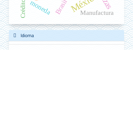
México
Brasil
moneda
Crédito
Manufactura
Idioma
Español
English
Português (Brasil)
Información
Para lectores/as
Para autores/as