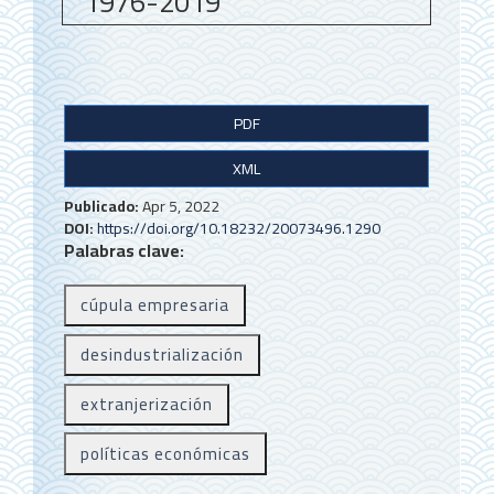
1976-2019
B
PDF
a
XML
r
r
Publicado:
Apr 5, 2022
DOI:
https://doi.org/10.18232/20073496.1290
a
Palabras clave:
l
cúpula empresaria
a
t
desindustrialización
e
extranjerización
r
políticas económicas
a