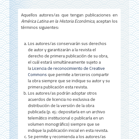
l
d
Aquellos autores/as que tengan publicaciones en
América Latina en la Historia Económica
, aceptan los
e
términos siguientes:
l
a
Los autores/as conservarán sus derechos
de autor y garantizarán a la revista el
r
derecho de primera publicación de su obra,
el cuál estará simultáneamente sujeto a
t
la
Licencia de reconocimiento de Creative
í
Commons
que permite a terceros compartir
la obra siempre que se indique su autor y su
c
primera publicación esta revista.
u
Los autores/as podrán adoptar otros
acuerdos de licencia no exclusiva de
l
distribución de la versión de la obra
publicada (p. ej.: depositarla en un archivo
o
telemático institucional o publicarla en un
volumen monográfico) siempre que se
indique la publicación inicial en esta revista.
Se permite y recomienda a los autores/as