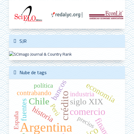
SJR
Nube de tags
bancos
economía
política
contrabando
industria
crédito
Chile
siglo XIX
fuentes
Perú
historia
comercio
España
precios
finanzas
Argentina