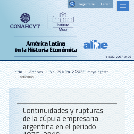
Navegación
Registrars
Toggl
principal
naviga
Contenido
Buscar
principal
Barra
lateral
e-ISSN: 2007-3496
Inicio
Archivos
Vol. 29 Núm. 2 (2022): mayo-agosto
Artículos
Continuidades y rupturas
de la cúpula empresaria
argentina en el periodo