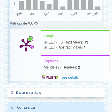
Métricas de PLUMX
Usage
SciELO - Full Text Views:
13
SciELO - Abstract Views:
1
Captures
Mendeley - Readers:
2
-
see details
Detalles
del
Enviar
Enviar un artículo
sistemas_in
new_sci
redes
un
artículo
artículo
Cómo citar