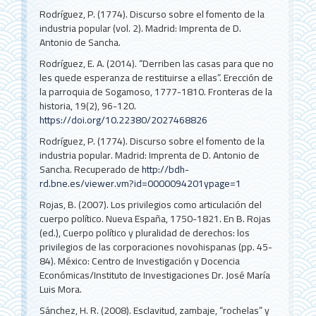
Rodríguez, P. (1774). Discurso sobre el fomento de la
industria popular (vol. 2). Madrid: Imprenta de D.
Antonio de Sancha.
Rodríguez, E. A. (2014). “Derriben las casas para que no
les quede esperanza de restituirse a ellas”. Erección de
la parroquia de Sogamoso, 1777-1810. Fronteras de la
historia, 19(2), 96-120.
https://doi.org/10.22380/2027468826
Rodríguez, P. (1774). Discurso sobre el fomento de la
industria popular. Madrid: Imprenta de D. Antonio de
Sancha. Recuperado de
http://bdh-
rd.bne.es/viewer.vm?id=0000094201ypage=1
Rojas, B. (2007). Los privilegios como articulación del
cuerpo político. Nueva España, 1750-1821. En B. Rojas
(ed.), Cuerpo político y pluralidad de derechos: los
privilegios de las corporaciones novohispanas (pp. 45-
84). México: Centro de Investigación y Docencia
Económicas/Instituto de Investigaciones Dr. José María
Luis Mora.
Sánchez, H. R. (2008). Esclavitud, zambaje, “rochelas” y