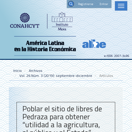
Navegación
Registrars
Toggl
principal
naviga
Contenido
Buscar
principal
Barra
lateral
e-ISSN: 2007-3496
Inicio
Archivos
Vol. 26 Núm. 3 (2019): septiembre-diciembre
Artículos
Poblar el sitio de libres de
Pedraza para obtener
“utilidad a la agricultura,