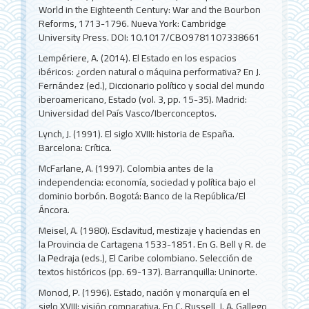
World in the Eighteenth Century: War and the Bourbon
Reforms, 1713-1796. Nueva York: Cambridge
University Press. DOI: 10.1017/CBO9781107338661
Lempériere, A. (2014). El Estado en los espacios
ibéricos: ¿orden natural o máquina performativa? En J.
Fernández (ed.), Diccionario político y social del mundo
iberoamericano, Estado (vol. 3, pp. 15-35). Madrid:
Universidad del País Vasco/Iberconceptos.
Lynch, J. (1991). El siglo XVIII: historia de España.
Barcelona: Crítica.
McFarlane, A. (1997). Colombia antes de la
independencia: economía, sociedad y política bajo el
dominio borbón. Bogotá: Banco de la República/El
Áncora.
Meisel, A. (1980). Esclavitud, mestizaje y haciendas en
la Provincia de Cartagena 1533-1851. En G. Bell y R. de
la Pedraja (eds.), El Caribe colombiano. Selección de
textos históricos (pp. 69-137). Barranquilla: Uninorte.
Monod, P. (1996). Estado, nación y monarquía en el
siglo XVIII: visión comparativa. En C. Russell, J. A. Gallego,