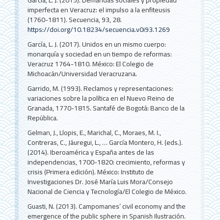
imperfecta en Veracruz: el impulso a la enfiteusis
(1760-1811). Secuencia, 93, 28.
https://doi.org/10.18234/secuencia.v0i93.1269
García, L. J. (2017). Unidos en un mismo cuerpo:
monarquía y sociedad en un tiempo de reformas:
Veracruz 1764-1810. México: El Colegio de
Michoacán/Universidad Veracruzana.
Garrido, M. (1993). Reclamos y representaciones:
variaciones sobre la política en el Nuevo Reino de
Granada, 1770-1815. Santafé de Bogotá: Banco de la
República.
Gelman, J., Llopis, E., Marichal, C., Moraes, M. I.,
Contreras, C., Jáuregui, L., … García Montero, H. (eds.).
(2014). Iberoamérica y España antes de las
independencias, 1700-1820: crecimiento, reformas y
crisis (Primera edición). México: Instituto de
Investigaciones Dr. José María Luis Mora/Consejo
Nacional de Ciencia y Tecnología/El Colegio de México.
Guasti, N. (2013). Campomanes’ civil economy and the
emergence of the public sphere in Spanish Ilustración.