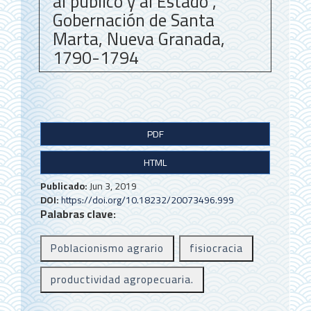
al público y al Estado”,
Gobernación de Santa
Marta, Nueva Granada,
1790-1794
B
PDF
a
HTML
r
r
Publicado:
Jun 3, 2019
DOI:
https://doi.org/10.18232/20073496.999
a
Palabras clave:
l
Poblacionismo agrario
fisiocracia
a
t
productividad agropecuaria.
e