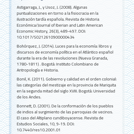
Astigarraga, J., y Usoz, J. (2008). Algunas
puntualizaciones en torno a la fisiocracia en la
ilustración tardía española. Revista de Historia
Económica/Journal of Iberian and Latin American
Economic History, 26(3), 489-497. DOI:
10.1017/S0212610900000434
Bohórquez, J. (2014). Luces para la economía: libros y
discursos de economía política en el Atlántico español
durante la era de las revoluciones (Nueva Granada,
1780-1811) . Bogotá: Instituto Colombiano de
Antropología e Historia.
Bonil, K. (2011). Gobierno y calidad en el orden colonial:
las categorías del mestizaje en la provincia de Mariquita
en la segunda mitad del siglo XVIII. Bogotá: Universidad
de los Andes.
Bonnett, D. (2001). De la conformación de los pueblos
de indios al surgimiento de las parroquias de vecinos.
El caso del Altiplano cundiboyacense. Revista de
Estudios Sociales, 10, 9-19. DOI:
10.7440/res10.2001.01