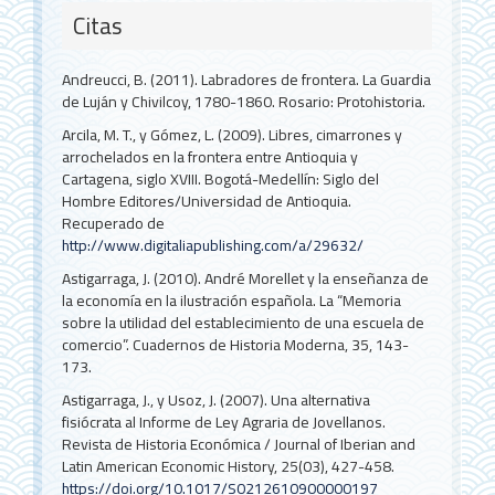
Citas
Andreucci, B. (2011). Labradores de frontera. La Guardia
de Luján y Chivilcoy, 1780-1860. Rosario: Protohistoria.
Arcila, M. T., y Gómez, L. (2009). Libres, cimarrones y
arrochelados en la frontera entre Antioquia y
Cartagena, siglo XVIII. Bogotá-Medellín: Siglo del
Hombre Editores/Universidad de Antioquia.
Recuperado de
http://www.digitaliapublishing.com/a/29632/
Astigarraga, J. (2010). André Morellet y la enseñanza de
la economía en la ilustración española. La “Memoria
sobre la utilidad del establecimiento de una escuela de
comercio”. Cuadernos de Historia Moderna, 35, 143-
173.
Astigarraga, J., y Usoz, J. (2007). Una alternativa
fisiócrata al Informe de Ley Agraria de Jovellanos.
Revista de Historia Económica / Journal of Iberian and
Latin American Economic History, 25(03), 427-458.
https://doi.org/10.1017/S0212610900000197