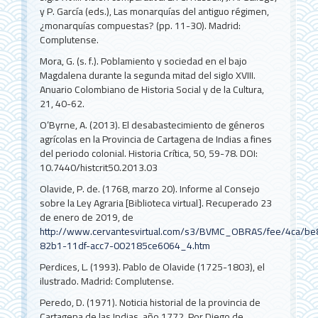
y P. García (eds.), Las monarquías del antiguo régimen,
¿monarquías compuestas? (pp. 11-30). Madrid:
Complutense.
Mora, G. (s. f.). Poblamiento y sociedad en el bajo
Magdalena durante la segunda mitad del siglo XVIII.
Anuario Colombiano de Historia Social y de la Cultura,
21, 40-62.
O’Byrne, A. (2013). El desabastecimiento de géneros
agrícolas en la Provincia de Cartagena de Indias a fines
del periodo colonial. Historia Crítica, 50, 59-78. DOI:
10.7440/histcrit50.2013.03
Olavide, P. de. (1768, marzo 20). Informe al Consejo
sobre la Ley Agraria [Biblioteca virtual]. Recuperado 23
de enero de 2019, de
http://www.cervantesvirtual.com/s3/BVMC_OBRAS/fee/4ca/b
82b1-11df-acc7-002185ce6064_4.htm
Perdices, L. (1993). Pablo de Olavide (1725-1803), el
ilustrado. Madrid: Complutense.
Peredo, D. (1971). Noticia historial de la provincia de
Cartagena de las Indias, año 1772. Por Diego de