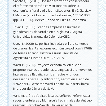
Sánchez, E. (2010). Una modernización conservadora:
el reformismo borbónico y su impacto sobre la
economía, la fiscalidad y las instituciones. En C. García y
I. Marván (eds.), Las reformas borbónicas, 1750-1808
(pp. 288-336). México: Fondo de Cultura Económica.
Tovar, H. (1980). Grandes empresas agrícolas y
ganaderas: su desarrollo en el siglo XVIII. Bogotá:
Universidad Nacional de Colombia/CIEC.
Usoz, J. (2008). La política ilustrada y el libre comercio
de granos: las ‘Reflexiones económico-políticas’ (1768)
de Tomás Anzano. Historia Agraria: Revista de
Agricultura e Historia Rural, 46, 21-51.
Ward, B. (1782). Proyecto economico, en que se
proponen varias providencias, dirigidas á promover los
intereses de España, con los medios y fondos
necesarios para su plantificación; escrito en el año de
1762 por D. Bernardo Ward. España: D. Joachin Ibarra,
Impresor de Cámara de S. M.
Windler, C. (1997). Élites locales, señores, reformistas:
redes clientelares y Monarquía hacia finales del Antiguo
régimen. Cordoba-Sevilla: Universidad de