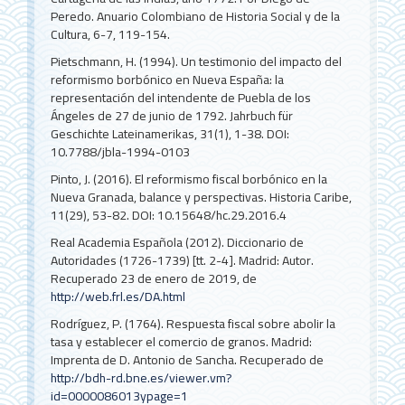
Peredo. Anuario Colombiano de Historia Social y de la
Cultura, 6-7, 119-154.
Pietschmann, H. (1994). Un testimonio del impacto del
reformismo borbónico en Nueva España: la
representación del intendente de Puebla de los
Ángeles de 27 de junio de 1792. Jahrbuch für
Geschichte Lateinamerikas, 31(1), 1-38. DOI:
10.7788/jbla-1994-0103
Pinto, J. (2016). El reformismo fiscal borbónico en la
Nueva Granada, balance y perspectivas. Historia Caribe,
11(29), 53-82. DOI: 10.15648/hc.29.2016.4
Real Academia Española (2012). Diccionario de
Autoridades (1726-1739) [tt. 2-4]. Madrid: Autor.
Recuperado 23 de enero de 2019, de
http://web.frl.es/DA.html
Rodríguez, P. (1764). Respuesta fiscal sobre abolir la
tasa y establecer el comercio de granos. Madrid:
Imprenta de D. Antonio de Sancha. Recuperado de
http://bdh-rd.bne.es/viewer.vm?
id=0000086013ypage=1