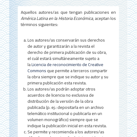
r
Aquellos autores/as que tengan publicaciones en
a
América Latina en la Historia Económica
, aceptan los
términos siguientes:
l
d
Los autores/as conservarán sus derechos
e
de autor y garantizarán a la revista el
derecho de primera publicación de su obra,
l
el cuál estará simultáneamente sujeto a
la
Licencia de reconocimiento de Creative
a
Commons
que permite a terceros compartir
r
la obra siempre que se indique su autor y su
primera publicación esta revista.
t
Los autores/as podrán adoptar otros
acuerdos de licencia no exclusiva de
í
distribución de la versión de la obra
c
publicada (p. ej.: depositarla en un archivo
telemático institucional o publicarla en un
u
volumen monográfico) siempre que se
indique la publicación inicial en esta revista.
l
Se permite y recomienda a los autores/as