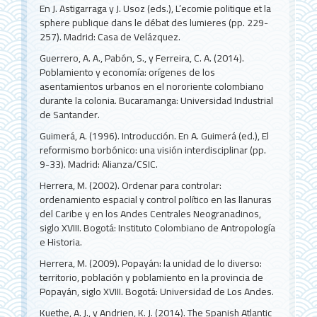
En J. Astigarraga y J. Usoz (eds.), L’ecomie politique et la
sphere publique dans le débat des lumieres (pp. 229-
257). Madrid: Casa de Velázquez.
Guerrero, A. A., Pabón, S., y Ferreira, C. A. (2014).
Poblamiento y economía: orígenes de los
asentamientos urbanos en el nororiente colombiano
durante la colonia. Bucaramanga: Universidad Industrial
de Santander.
Guimerá, A. (1996). Introducción. En A. Guimerá (ed.), El
reformismo borbónico: una visión interdisciplinar (pp.
9-33). Madrid: Alianza/CSIC.
Herrera, M. (2002). Ordenar para controlar:
ordenamiento espacial y control político en las llanuras
del Caribe y en los Andes Centrales Neogranadinos,
siglo XVIII. Bogotá: Instituto Colombiano de Antropología
e Historia.
Herrera, M. (2009). Popayán: la unidad de lo diverso:
territorio, población y poblamiento en la provincia de
Popayán, siglo XVIII. Bogotá: Universidad de Los Andes.
Kuethe, A. J., y Andrien, K. J. (2014). The Spanish Atlantic