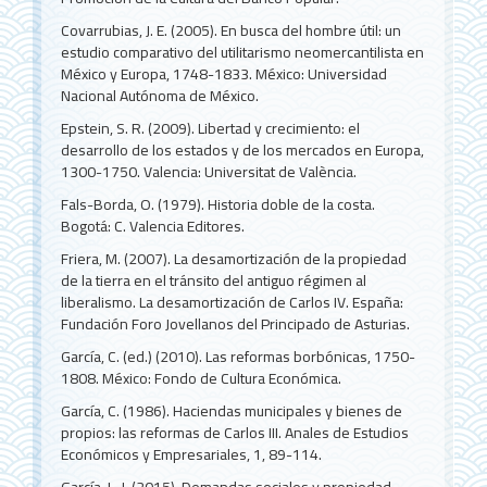
Covarrubias, J. E. (2005). En busca del hombre útil: un
estudio comparativo del utilitarismo neomercantilista en
México y Europa, 1748-1833. México: Universidad
Nacional Autónoma de México.
Epstein, S. R. (2009). Libertad y crecimiento: el
desarrollo de los estados y de los mercados en Europa,
1300-1750. Valencia: Universitat de València.
Fals-Borda, O. (1979). Historia doble de la costa.
Bogotá: C. Valencia Editores.
Friera, M. (2007). La desamortización de la propiedad
de la tierra en el tránsito del antiguo régimen al
liberalismo. La desamortización de Carlos IV. España:
Fundación Foro Jovellanos del Principado de Asturias.
García, C. (ed.) (2010). Las reformas borbónicas, 1750-
1808. México: Fondo de Cultura Económica.
García, C. (1986). Haciendas municipales y bienes de
propios: las reformas de Carlos III. Anales de Estudios
Económicos y Empresariales, 1, 89-114.
García, L. J. (2015). Demandas sociales y propiedad