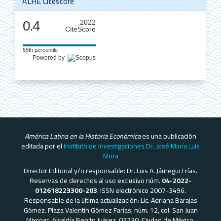
ALHE Citescore
0.4
2022
CiteScore
59th percentile
Powered by
América Latina en la Historia Económica
es una publicación
editada por el
Instituto de Investigaciones Dr. José María Luis
Mora
Director Editorial y/o responsable: Dr. Luis A. Jáuregui Frías.
Reservas de derechos al uso exclusivo núm.
04-2022-
012618223300-203
. ISSN electrónico 2007-3496.
Responsable de la última actualización: Lic. Adriana Barajas
Gómez. Plaza Valentín Gómez Farías, núm. 12, col. San Juan
Mixcoac, Alcaldía Benito Juárez, 03730, Ciudad de México.