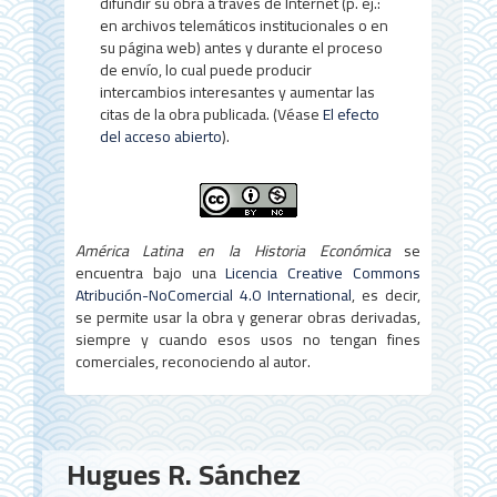
o
difundir su obra a través de Internet (p. ej.:
en archivos telemáticos institucionales o en
su página web) antes y durante el proceso
de envío, lo cual puede producir
intercambios interesantes y aumentar las
citas de la obra publicada. (Véase
El efecto
del acceso abierto
).
América Latina en la Historia Económica
se
encuentra bajo una
Licencia Creative Commons
Atribución-NoComercial 4.0 International
, es decir,
se permite usar la obra y generar obras derivadas,
siempre y cuando esos usos no tengan fines
comerciales, reconociendo al autor.
Contenido
Hugues R. Sánchez
principal