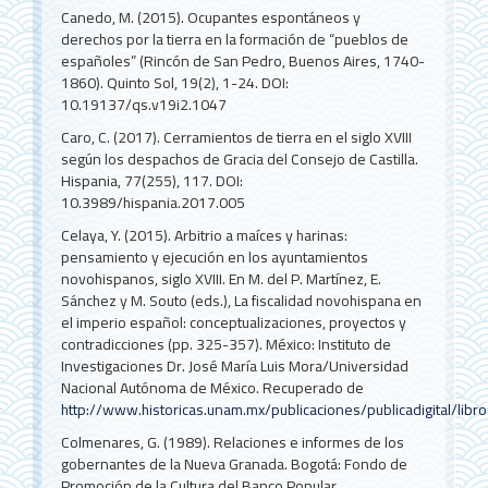
Canedo, M. (2015). Ocupantes espontáneos y
derechos por la tierra en la formación de “pueblos de
españoles” (Rincón de San Pedro, Buenos Aires, 1740-
1860). Quinto Sol, 19(2), 1-24. DOI:
10.19137/qs.v19i2.1047
Caro, C. (2017). Cerramientos de tierra en el siglo XVIII
según los despachos de Gracia del Consejo de Castilla.
Hispania, 77(255), 117. DOI:
10.3989/hispania.2017.005
Celaya, Y. (2015). Arbitrio a maíces y harinas:
pensamiento y ejecución en los ayuntamientos
novohispanos, siglo XVIII. En M. del P. Martínez, E.
Sánchez y M. Souto (eds.), La fiscalidad novohispana en
el imperio español: conceptualizaciones, proyectos y
contradicciones (pp. 325-357). México: Instituto de
Investigaciones Dr. José María Luis Mora/Universidad
Nacional Autónoma de México. Recuperado de
http://www.historicas.unam.mx/publicaciones/publicadigital/lib
Colmenares, G. (1989). Relaciones e informes de los
gobernantes de la Nueva Granada. Bogotá: Fondo de
Promoción de la Cultura del Banco Popular.