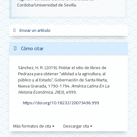
Cordoba/Universidad de Sevilla.
Enviar
Enviar un artículo
sistemas_in
new_sci
redes
un
artículo
Cómo citar
Sánchez, H. R. (2019). Poblar el sitio de libres de
Pedraza para obtener “utilidad a la agricultura, al
público y al Estado”, Gobernación de Santa Marta,
Nueva Granada, 1790-1794.
América Latina En La
Historia Económica
,
26
(3), e999.
https://doi.org/10.18232/20073496.999
Más formatos de cita
Descargar cita