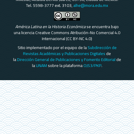
Tel. 5598-3777 ext. 3103,
alhe@mora.edu.mx
América Latina en la Historia Económica
se encuentra bajo
una licencia Creative Commons Atribución-No Comercial 4.0
Internacional (CC BY-NC 4.0)
Sitio implementado por el equipo de la
Subdirección de
Revistas Académicas y Publicaciones Digitales
de
la
Dirección General de Publicaciones y Fomento Editorial
de
la
UNAM
sobre la plataforma
OJS3/PKP
.