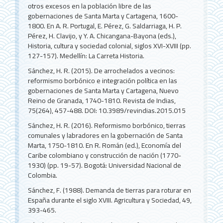
otros excesos en la población libre de las
gobernaciones de Santa Marta y Cartagena, 1600-
1800. En A. R. Portugal, E. Pérez, G. Saldarriaga, H. P.
Pérez, H. Clavijo, y Y. A. Chicangana-Bayona (eds.),
Historia, cultura y sociedad colonial, siglos XVI-XVIII (pp.
127-157). Medellín: La Carreta Historia.
Sánchez, H. R. (2015). De arrochelados a vecinos:
reformismo borbónico e integración política en las
gobernaciones de Santa Marta y Cartagena, Nuevo
Reino de Granada, 1740-1810. Revista de Indias,
75(264), 457-488. DOI: 10.3989/revindias.2015.015
Sánchez, H. R. (2016). Reformismo borbónico, tierras
comunales y labradores en la gobernación de Santa
Marta, 1750-1810. En R. Román (ed.), Economía del
Caribe colombiano y construcción de nación (1770-
1930) (pp. 19-57). Bogotá: Universidad Nacional de
Colombia.
Sánchez, F. (1988). Demanda de tierras para roturar en
España durante el siglo XVIII. Agricultura y Sociedad, 49,
393-465.