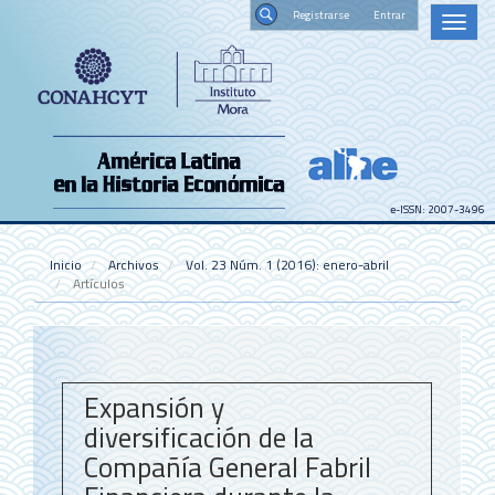
Navegación
Registrars
Toggl
principal
naviga
Contenido
Buscar
principal
Barra
lateral
e-ISSN: 2007-3496
Inicio
Archivos
Vol. 23 Núm. 1 (2016): enero-abril
Artículos
Expansión y
diversificación de la
Compañía General Fabril