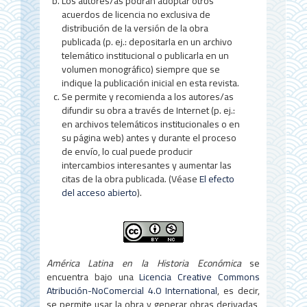
l
Los autores/as podrán adoptar otros
acuerdos de licencia no exclusiva de
o
distribución de la versión de la obra
publicada (p. ej.: depositarla en un archivo
telemático institucional o publicarla en un
volumen monográfico) siempre que se
indique la publicación inicial en esta revista.
Se permite y recomienda a los autores/as
difundir su obra a través de Internet (p. ej.:
en archivos telemáticos institucionales o en
su página web) antes y durante el proceso
de envío, lo cual puede producir
intercambios interesantes y aumentar las
citas de la obra publicada. (Véase
El efecto
del acceso abierto
).
América Latina en la Historia Económica
se
encuentra bajo una
Licencia Creative Commons
Atribución-NoComercial 4.0 International
, es decir,
se permite usar la obra y generar obras derivadas,