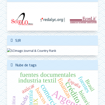
SJR
Nube de tags
fuentes documentales
fuentes
industria textil
finanzas
España
Brasil
crédito
azúcar
comercio
bancos
Argentina
historia
economía
Estado
política