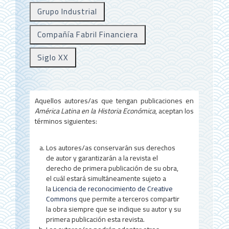
e
Grupo Industrial
r
Compañía Fabril Financiera
a
l
Siglo XX
d
e
Aquellos autores/as que tengan publicaciones en
l
América Latina en la Historia Económica
, aceptan los
términos siguientes:
a
r
Los autores/as conservarán sus derechos
t
de autor y garantizarán a la revista el
derecho de primera publicación de su obra,
í
el cuál estará simultáneamente sujeto a
la
Licencia de reconocimiento de Creative
c
Commons
que permite a terceros compartir
u
la obra siempre que se indique su autor y su
primera publicación esta revista.