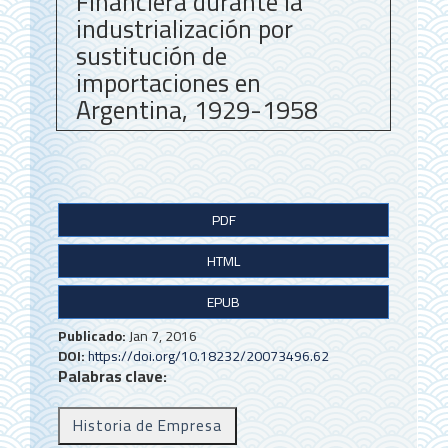
Financiera durante la
industrialización por
sustitución de
importaciones en
Argentina, 1929-1958
B
PDF
a
HTML
r
r
EPUB
a
Publicado:
Jan 7, 2016
DOI:
https://doi.org/10.18232/20073496.62
l
Palabras clave:
a
Historia de Empresa
t