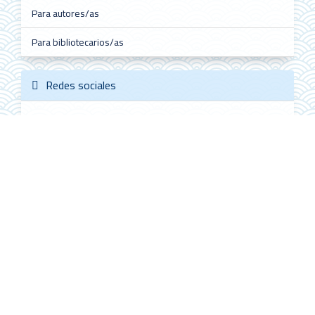
Para autores/as
Para bibliotecarios/as
Redes sociales
Follow @ALHE_MX
ALHE Citescore
0.4
2022
CiteScore
59th percentile
Powered by