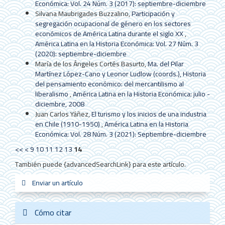
Económica: Vol. 24 Núm. 3 (2017): septiembre-diciembre
Silvana Maubrigades Buzzalino,
Participación y
segregación ocupacional de género en los sectores
económicos de América Latina durante el siglo XX
,
América Latina en la Historia Económica: Vol. 27 Núm. 3
(2020): septiembre-diciembre
María de los Ángeles Cortés Basurto,
Ma. del Pilar
Martínez López-Cano y Leonor Ludlow (coords.), Historia
del pensamiento económico: del mercantilismo al
liberalismo
,
América Latina en la Historia Económica: julio -
diciembre, 2008
Juan Carlos Yáñez,
El turismo y los inicios de una industria
en Chile (1910-1950)
,
América Latina en la Historia
Económica: Vol. 28 Núm. 3 (2021): Septiembre-diciembre
<<
<
9
10
11
12
13
14
También puede {advancedSearchLink} para este artículo.
Enviar
Enviar un artículo
sistemas_in
new_sci
redes
un
artículo
Cómo citar