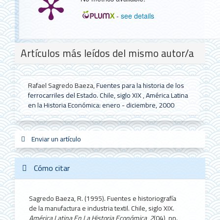
-
see details
Detalles
Artículos más leídos del mismo autor/a
del
artículo
Rafael Sagredo Baeza,
Fuentes para la historia de los
ferrocarriles del Estado. Chile, siglo XIX
,
América Latina
en la Historia Económica: enero - diciembre, 2000
Enviar
Enviar un artículo
sistemas_in
new_sci
redes
un
artículo
Cómo citar
Sagredo Baeza, R. (1995). Fuentes e historiografía
de la manufactura e industria textil. Chile, siglo XIX.
América Latina En La Historia Económica
,
2
(04), pp.