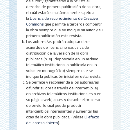
l
de autor y garantizarán a la revista el
d
derecho de primera publicación de su obra,
el cuál estará simultáneamente sujeto a
e
la
Licencia de reconocimiento de Creative
Commons
que permite a terceros compartir
l
la obra siempre que se indique su autor y su
a
primera publicación esta revista.
Los autores/as podrán adoptar otros
r
acuerdos de licencia no exclusiva de
distribución de la versión de la obra
t
publicada (p. ej.: depositarla en un archivo
í
telemático institucional o publicarla en un
volumen monográfico) siempre que se
c
indique la publicación inicial en esta revista.
Se permite y recomienda a los autores/as
u
difundir su obra a través de Internet (p. ej.:
l
en archivos telemáticos institucionales o en
su página web) antes y durante el proceso
o
de envío, lo cual puede producir
intercambios interesantes y aumentar las
citas de la obra publicada. (Véase
El efecto
del acceso abierto
).