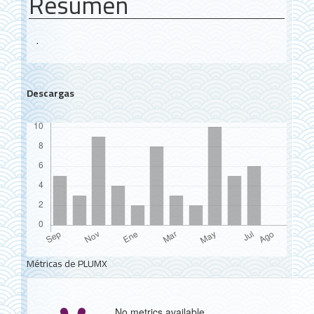
Resumen
.
Descargas
Métricas de PLUMX
No metrics available.