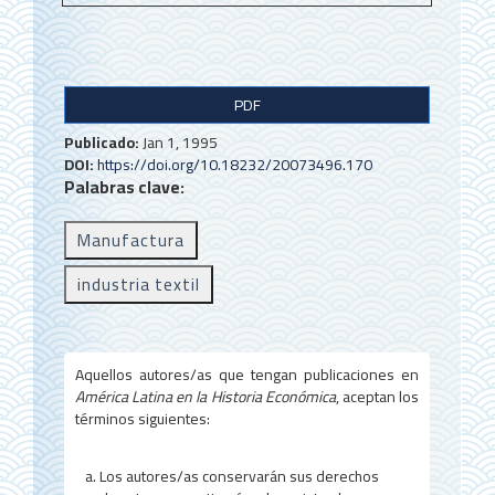
B
PDF
a
Publicado:
Jan 1, 1995
r
DOI:
https://doi.org/10.18232/20073496.170
Palabras clave:
r
a
Manufactura
l
industria textil
a
t
e
Aquellos autores/as que tengan publicaciones en
América Latina en la Historia Económica
, aceptan los
r
términos siguientes:
a
Los autores/as conservarán sus derechos