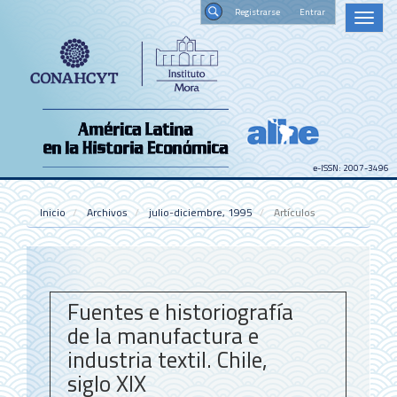
Navegación
Registrars
Toggl
principal
naviga
Contenido
Buscar
principal
Barra
lateral
e-ISSN: 2007-3496
Inicio
Archivos
julio-diciembre, 1995
Artículos
Fuentes e historiografía
de la manufactura e
industria textil. Chile,
siglo XIX