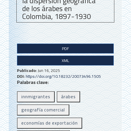
la dispersión geográfica
de los árabes en
Colombia, 1897-1930
B
PDF
a
XML
r
r
Publicado:
Jun 16, 2025
DOI:
https://doi.org/10.18232/20073496.1505
a
Palabras clave:
l
innmigrantes
árabes
a
t
geografía comercial
e
economías de exportación