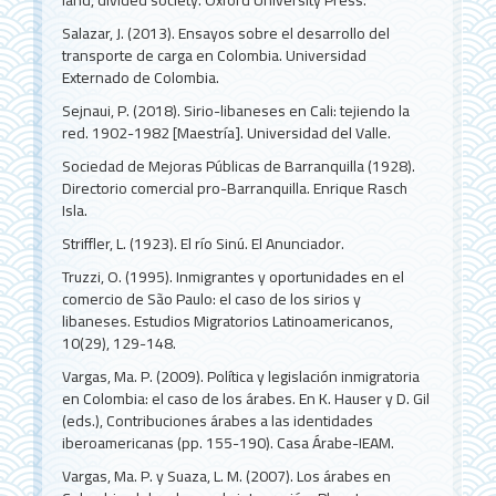
land, divided society. Oxford University Press.
Salazar, J. (2013). Ensayos sobre el desarrollo del
transporte de carga en Colombia. Universidad
Externado de Colombia.
Sejnaui, P. (2018). Sirio-libaneses en Cali: tejiendo la
red. 1902-1982 [Maestría]. Universidad del Valle.
Sociedad de Mejoras Públicas de Barranquilla (1928).
Directorio comercial pro-Barranquilla. Enrique Rasch
Isla.
Striffler, L. (1923). El río Sinú. El Anunciador.
Truzzi, O. (1995). Inmigrantes y oportunidades en el
comercio de São Paulo: el caso de los sirios y
libaneses. Estudios Migratorios Latinoamericanos,
10(29), 129-148.
Vargas, Ma. P. (2009). Política y legislación inmigratoria
en Colombia: el caso de los árabes. En K. Hauser y D. Gil
(eds.), Contribuciones árabes a las identidades
iberoamericanas (pp. 155-190). Casa Árabe-IEAM.
Vargas, Ma. P. y Suaza, L. M. (2007). Los árabes en