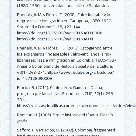
(1880-1930). Universidad Industrial de Santander.
Rhenals, A. M. y Flórez, F. (2008). Entre lo árabe y lo
negro: raza e inmigración en Cartagena, 1880-1930.
Sociedad y Economía, 15, 123-144.
https://doi.org/10.25100/sye.v0i15.4091
DOI:
https://doi.org/10.25100/sye.v0i15.4091
Rhenals, A. M. y Flórez, F. J. (2013). Escogiendo entre
los extranjeros “indeseables”: afro-antillanos, sirio-
libaneses, raza e inmigración en Colombia, 1880-1937.
Anuario Colombiano de Historia Social y de la Cultura,
40(1), 243-271.
https://www.redalyc.org/articulo.oa?
id=127128090009
Rincón, R. (2011). Cable aéreo Gamarra-Ocaña,
progreso por las alturas. Económicas CUC, 32(1), 295-
301.
https://revistascientificas.cuc.edu.co/economicascuc/article/vi
Romano, H. (1985). Breve historia del Líbano. Plaza &
Janés.
Safford, F. y Palacios, M. (2002). Colombia: fragmented