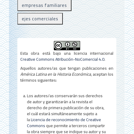
r
empresas familiares
a
l
ejes comerciales
d
e
l
Esta obra está bajo una licencia internacional
a
Creative Commons Atribución-NoComercial 4.0
.
r
Aquellos autores/as que tengan publicaciones en
América Latina en la Historia Económica
, aceptan los
t
términos siguientes:
í
Los autores/as conservarán sus derechos
c
de autor y garantizarán a la revista el
u
derecho de primera publicación de su obra,
el cuál estará simultáneamente sujeto a
l
la
Licencia de reconocimiento de Creative
o
Commons
que permite a terceros compartir
la obra siempre que se indique su autor y su