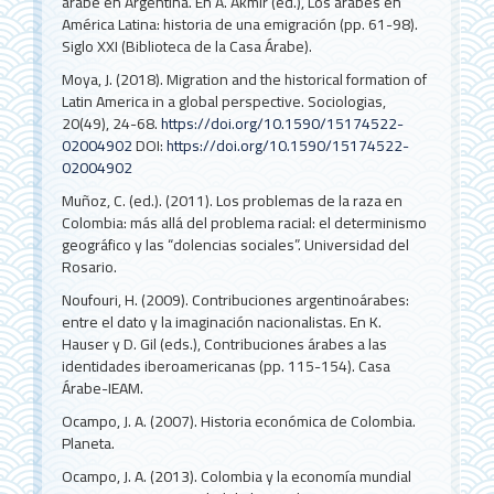
árabe en Argentina. En A. Akmir (ed.), Los árabes en
América Latina: historia de una emigración (pp. 61-98).
Siglo XXI (Biblioteca de la Casa Árabe).
Moya, J. (2018). Migration and the historical formation of
Latin America in a global perspective. Sociologias,
20(49), 24-68.
https://doi.org/10.1590/15174522-
02004902
DOI:
https://doi.org/10.1590/15174522-
02004902
Muñoz, C. (ed.). (2011). Los problemas de la raza en
Colombia: más allá del problema racial: el determinismo
geográfico y las “dolencias sociales”. Universidad del
Rosario.
Noufouri, H. (2009). Contribuciones argentinoárabes:
entre el dato y la imaginación nacionalistas. En K.
Hauser y D. Gil (eds.), Contribuciones árabes a las
identidades iberoamericanas (pp. 115-154). Casa
Árabe-IEAM.
Ocampo, J. A. (2007). Historia económica de Colombia.
Planeta.
Ocampo, J. A. (2013). Colombia y la economía mundial