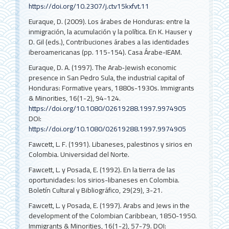
https://doi.org/10.2307/j.ctv15kxfvt.11
Euraque, D. (2009). Los árabes de Honduras: entre la
inmigración, la acumulación y la política. En K. Hauser y
D. Gil (eds.), Contribuciones árabes a las identidades
iberoamericanas (pp. 115-154). Casa Árabe-IEAM.
Euraque, D. A. (1997). The Arab‐Jewish economic
presence in San Pedro Sula, the industrial capital of
Honduras: Formative years, 1880s-1930s. Immigrants
& Minorities, 16(1-2), 94-124.
https://doi.org/10.1080/02619288.1997.9974905
DOI:
https://doi.org/10.1080/02619288.1997.9974905
Fawcett, L. F. (1991). Libaneses, palestinos y sirios en
Colombia. Universidad del Norte.
Fawcett, L. y Posada, E. (1992). En la tierra de las
oportunidades: los sirios-libaneses en Colombia.
Boletín Cultural y Bibliográfico, 29(29), 3-21.
Fawcett, L. y Posada, E. (1997). Arabs and Jews in the
development of the Colombian Caribbean, 1850-1950.
Immigrants & Minorities, 16(1-2), 57-79.
DOI: