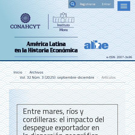
Navegación
Registrars
Toggl
principal
naviga
Contenido
Buscar
principal
Barra
lateral
e-ISSN: 2007-3496
Inicio
Archivos
Vol. 32 Núm. 3 (2025): septiembre-diciembre
Artículos
Entre mares, ríos y
cordilleras: el impacto del
despegue exportador en