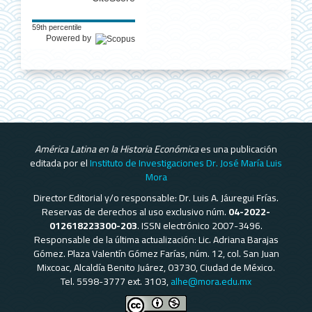
59th percentile
Powered by
América Latina en la Historia Económica
es una publicación
editada por el
Instituto de Investigaciones Dr. José María Luis
Mora
Director Editorial y/o responsable: Dr. Luis A. Jáuregui Frías.
Reservas de derechos al uso exclusivo núm.
04-2022-
012618223300-203
. ISSN electrónico 2007-3496.
Responsable de la última actualización: Lic. Adriana Barajas
Gómez. Plaza Valentín Gómez Farías, núm. 12, col. San Juan
Mixcoac, Alcaldía Benito Juárez, 03730, Ciudad de México.
Tel. 5598-3777 ext. 3103,
alhe@mora.edu.mx