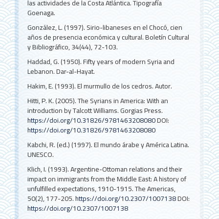
las actividades de la Costa Atlántica. Tipografía
Goenaga.
González, L. (1997). Sirio-libaneses en el Chocó, cien
años de presencia económica y cultural. Boletín Cultural
y Bibliográfico, 34(44), 72-103.
Haddad, G. (1950). Fifty years of modern Syria and
Lebanon. Dar-al-Hayat.
Hakim, E. (1993). El murmullo de los cedros. Autor.
Hitti, P. K. (2005). The Syrians in America: With an
introduction by Talcott Williams. Gorgias Press.
https://doi.org/10.31826/9781463208080
DOI:
https://doi.org/10.31826/9781463208080
Kabchi, R. (ed.) (1997). El mundo árabe y América Latina.
UNESCO.
Klich, I. (1993). Argentine-Ottoman relations and their
impact on immigrants from the Middle East: A history of
unfulfilled expectations, 1910-1915. The Americas,
50(2), 177-205.
https://doi.org/10.2307/1007138
DOI:
https://doi.org/10.2307/1007138