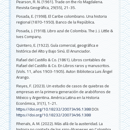
Pearson, R. N. (1961). Trade on the río Magdalena.
Revista Geográfica, 29(55), 21-35.
Posada, E. (1998). El Caribe colombiano. Una historia
regional (1870-1950). Banco de la República.
Posada, J. (1918). Libro azul de Colombia. The J. J. Little &
Ives Company.
Quintero, E. (1922). Guía comercial, geográfica e
histórica del Alto y Bajo Sinú. El Anunciador.
Rafael del Castillo & Co. (1861). Libros contables de
Rafael del Castillo & Co. En Libros raros y manuscritos.
(Vols. 11, años 1903-1905). Autor: Biblioteca Luis Ángel
Arango.
Reyes, F. (2023). Un estudio de casos de quiebras de
empresas en la primera generación de arabófonos de
México y Argentina. América Latina en la Historia
Económica, 31(1), 1-21.
https://doi.org/10.18232/20073496.1388
DOI:
https://doi.org/10.18232/20073496.1388
Rhenals, A. M. (2022). Más allá de la austeridad. La
historia no contada de los sirio-libaneses en Colombia