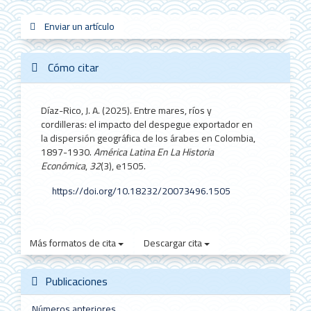
Enviar
Enviar un artículo
sistemas_in
new_sci
redes
un
artículo
Cómo citar
Díaz-Rico, J. A. (2025). Entre mares, ríos y
cordilleras: el impacto del despegue exportador en
la dispersión geográfica de los árabes en Colombia,
1897-1930.
América Latina En La Historia
Económica
,
32
(3), e1505.
https://doi.org/10.18232/20073496.1505
Más formatos de cita
Descargar cita
Publicaciones
Números anteriores