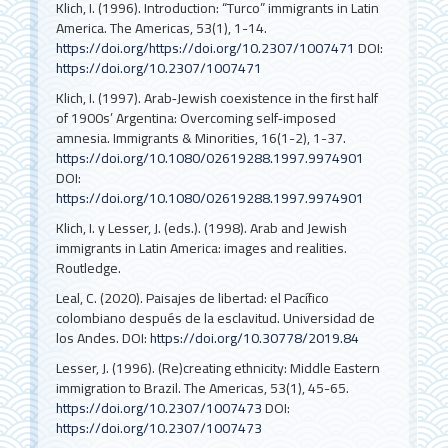
Klich, I. (1996). Introduction: “Turco” immigrants in Latin
America. The Americas, 53(1), 1-14.
https://doi.org/https://doi.org/10.2307/1007471
DOI:
https://doi.org/10.2307/1007471
Klich, I. (1997). Arab‐Jewish coexistence in the first half
of 1900s’ Argentina: Overcoming self‐imposed
amnesia. Immigrants & Minorities, 16(1-2), 1-37.
https://doi.org/10.1080/02619288.1997.9974901
DOI:
https://doi.org/10.1080/02619288.1997.9974901
Klich, I. y Lesser, J. (eds.). (1998). Arab and Jewish
immigrants in Latin America: images and realities.
Routledge.
Leal, C. (2020). Paisajes de libertad: el Pacífico
colombiano después de la esclavitud. Universidad de
los Andes.
DOI:
https://doi.org/10.30778/2019.84
Lesser, J. (1996). (Re)creating ethnicity: Middle Eastern
immigration to Brazil. The Americas, 53(1), 45-65.
https://doi.org/10.2307/1007473
DOI:
https://doi.org/10.2307/1007473