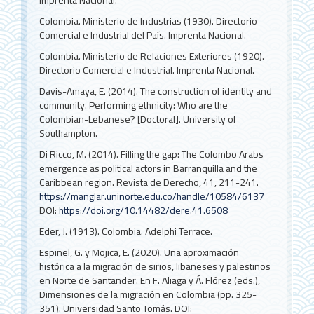
Imprenta Nacional.
Colombia. Ministerio de Industrias (1930). Directorio
Comercial e Industrial del País. Imprenta Nacional.
Colombia. Ministerio de Relaciones Exteriores (1920).
Directorio Comercial e Industrial. Imprenta Nacional.
Davis-Amaya, E. (2014). The construction of identity and
community. Performing ethnicity: Who are the
Colombian-Lebanese? [Doctoral]. University of
Southampton.
Di Ricco, M. (2014). Filling the gap: The Colombo Arabs
emergence as political actors in Barranquilla and the
Caribbean region. Revista de Derecho, 41, 211-241.
https://manglar.uninorte.edu.co/handle/10584/6137
DOI:
https://doi.org/10.14482/dere.41.6508
Eder, J. (1913). Colombia. Adelphi Terrace.
Espinel, G. y Mojica, E. (2020). Una aproximación
histórica a la migración de sirios, libaneses y palestinos
en Norte de Santander. En F. Aliaga y Á. Flórez (eds.),
Dimensiones de la migración en Colombia (pp. 325-
351). Universidad Santo Tomás.
DOI: