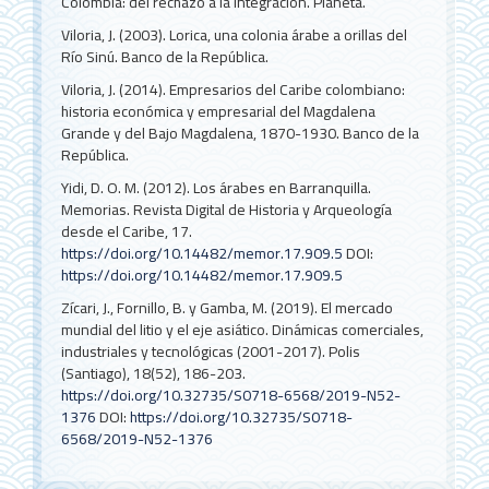
Colombia: del rechazo a la integración. Planeta.
Viloria, J. (2003). Lorica, una colonia árabe a orillas del
Río Sinú. Banco de la República.
Viloria, J. (2014). Empresarios del Caribe colombiano:
historia económica y empresarial del Magdalena
Grande y del Bajo Magdalena, 1870-1930. Banco de la
República.
Yidi, D. O. M. (2012). Los árabes en Barranquilla.
Memorias. Revista Digital de Historia y Arqueología
desde el Caribe, 17.
https://doi.org/10.14482/memor.17.909.5
DOI:
https://doi.org/10.14482/memor.17.909.5
Zícari, J., Fornillo, B. y Gamba, M. (2019). El mercado
mundial del litio y el eje asiático. Dinámicas comerciales,
industriales y tecnológicas (2001-2017). Polis
(Santiago), 18(52), 186-203.
https://doi.org/10.32735/S0718-6568/2019-N52-
1376
DOI:
https://doi.org/10.32735/S0718-
6568/2019-N52-1376