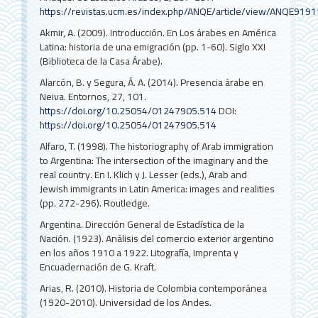
https://revistas.ucm.es/index.php/ANQE/article/view/ANQE91
Akmir, A. (2009). Introducción. En Los árabes en América
Latina: historia de una emigración (pp. 1-60). Siglo XXI
(Biblioteca de la Casa Árabe).
Alarcón, B. y Segura, Á. A. (2014). Presencia árabe en
Neiva. Entornos, 27, 101.
https://doi.org/10.25054/01247905.514
DOI:
https://doi.org/10.25054/01247905.514
Alfaro, T. (1998). The historiography of Arab immigration
to Argentina: The intersection of the imaginary and the
real country. En I. Klich y J. Lesser (eds.), Arab and
Jewish immigrants in Latin America: images and realities
(pp. 272-296). Routledge.
Argentina. Dirección General de Estadística de la
Nación. (1923). Análisis del comercio exterior argentino
en los años 1910 a 1922. Litografía, Imprenta y
Encuadernación de G. Kraft.
Arias, R. (2010). Historia de Colombia contemporánea
(1920-2010). Universidad de los Andes.