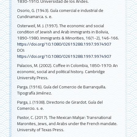
1830-1910. Universidad de los Andes.
Osorio, G. (1943). Guía comercial e industrial de
Cundinamarca. s. e.
Osterweil, M. J. (1997). The economic and social
condition of Jewish and Arab immigrants in Bolivia,
1890-1980. Immigrants & Minorities, 16(1-2), 146-166.
https://doi.org/10.1080/02619288.1997.9974907
DOI:
https://doi.org/10.1080/02619288.1997.9974907
Palacios, M. (2002). Coffee in Colombia, 1850-1970: An
economic, social and political history. Cambridge
University Press.
Parga. (1916). Guía del Comercio de Barranquilla.
Tipografía Jiménez.
Parga, J. (1938). Directorio de Girardot. Guía del
Comercio. s. e.
Pastor, C. (2017). The Mexican Mahjar: Transnational
Maronites, Jews, and Arabs under the French mandate.
University of Texas Press.