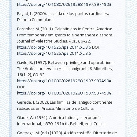
https://doi.org/10.1080/02619288.1997.9974903
Fayad, L. (2000). La caída de los puntos cardinales.
Planeta Colombiana.
Foroohar, M. (2011). Palestinians in Central America:
From temporary emigrants to a permanent diaspora.
Journal of Palestine Studies, 40(3), 6-22.
https://doi.org/10.1525/jps.2011.XL.3.6
DOI:
https://doi.org/10.1525/jps.2011.XL.3.6
Gayle, B. (1997). Between privilege and opprobrium:
The Arabs and Jews in Haiti. Immigrants & Minorities,
16(1-2), 80-93.
https://doi.org/10.1080/02619288.1997.9974904
DOI:
https://doi.org/10.1080/02619288.1997.9974904
Gereda, J. (2002). Las familias del antiguo continente
radicadas en Arauca. Ministerio de Cultura.
Glade, W. (1991). América Latina y la economía
internacional, 1870-1914 (L. Bethell, ed.). Crítica.
Goenaga, M. (ed.) (1923). Acción costeña. Directorio de