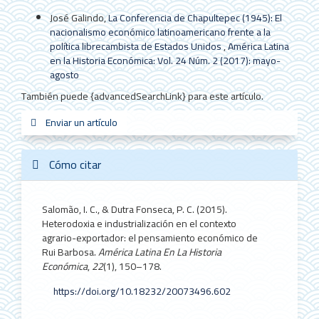
José Galindo,
La Conferencia de Chapultepec (1945): El
nacionalismo económico latinoamericano frente a la
política librecambista de Estados Unidos
,
América Latina
en la Historia Económica: Vol. 24 Núm. 2 (2017): mayo-
agosto
También puede {advancedSearchLink} para este artículo.
Enviar
Enviar un artículo
sistemas_in
new_sci
redes
un
artículo
Cómo citar
Salomão, I. C., & Dutra Fonseca, P. C. (2015).
Heterodoxia e industrialización en el contexto
agrario-exportador: el pensamiento económico de
Rui Barbosa.
América Latina En La Historia
Económica
,
22
(1), 150–178.
https://doi.org/10.18232/20073496.602