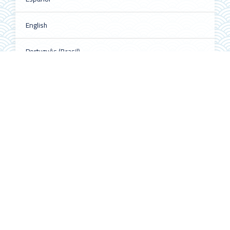
English
Português (Brasil)
Información
Para lectores/as
Para autores/as
Para bibliotecarios/as
Redes sociales
Follow @ALHE_MX