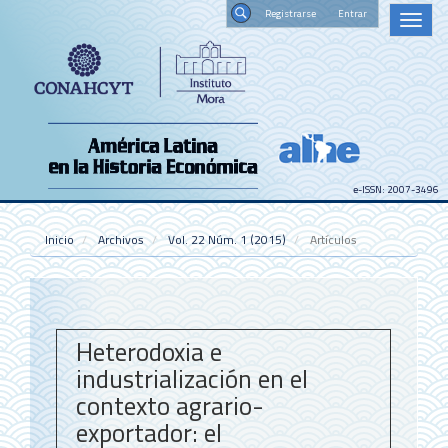
Navegación
Registrars
Toggl
principal
naviga
Contenido
Buscar
principal
Barra
lateral
e-ISSN: 2007-3496
Inicio
Archivos
Vol. 22 Núm. 1 (2015)
Artículos
Heterodoxia e
industrialización en el
contexto agrario-
exportador: el