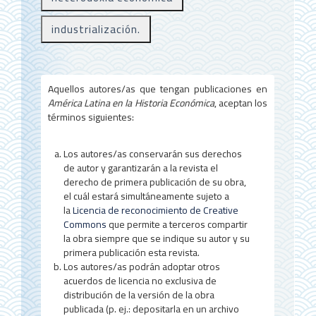
a
l
industrialización.
d
e
Aquellos autores/as que tengan publicaciones en
l
América Latina en la Historia Económica
, aceptan los
términos siguientes:
a
r
Los autores/as conservarán sus derechos
t
de autor y garantizarán a la revista el
derecho de primera publicación de su obra,
í
el cuál estará simultáneamente sujeto a
la
Licencia de reconocimiento de Creative
c
Commons
que permite a terceros compartir
u
la obra siempre que se indique su autor y su
primera publicación esta revista.
l
Los autores/as podrán adoptar otros
acuerdos de licencia no exclusiva de
o
distribución de la versión de la obra
publicada (p. ej.: depositarla en un archivo