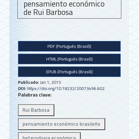
pensamiento económico
de Rui Barbosa
B
PDF (Português (Brasil))
a
HTML (Português (Brasil))
r
r
EPUB (Português (Brasil))
a
Publicado:
Jan 1, 2015
DOI:
https://doi.org/10.18232/20073496.602
l
Palabras clave:
a
Rui Barbosa
t
e
pensamiento económico brasileño
r
heterodoxia económica