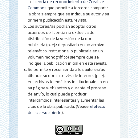
l
la
Licencia de reconocimiento de Creative
d
Commons
que permite a terceros compartir
la obra siempre que se indique su autor y su
e
primera publicación esta revista.
Los autores/as podrán adoptar otros
l
acuerdos de licencia no exclusiva de
a
distribución de la versión de la obra
publicada (p. ej.: depositarla en un archivo
r
telemático institucional o publicarla en un
t
volumen monográfico) siempre que se
indique la publicación inicial en esta revista.
í
Se permite y recomienda a los autores/as
difundir su obra a través de Internet (p. ej.:
c
en archivos telemáticos institucionales o en
u
su página web) antes y durante el proceso
de envío, lo cual puede producir
l
intercambios interesantes y aumentar las
citas de la obra publicada. (Véase
El efecto
o
del acceso abierto
).