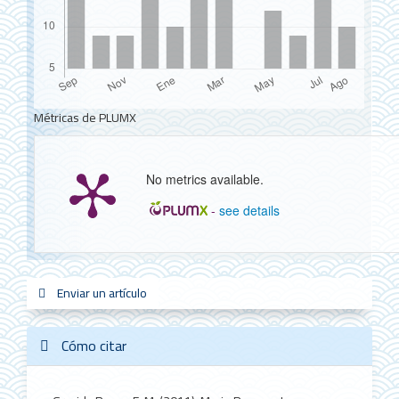
Métricas de PLUMX
No metrics available.
-
see details
Detalles
del
Enviar
Enviar un artículo
sistemas_in
new_sci
redes
un
artículo
artículo
Cómo citar