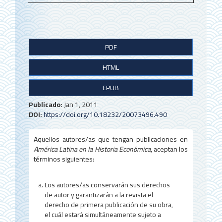
B
PDF
a
HTML
r
r
EPUB
a
Publicado:
Jan 1, 2011
DOI:
https://doi.org/10.18232/20073496.490
l
a
Aquellos autores/as que tengan publicaciones en
América Latina en la Historia Económica
, aceptan los
t
términos siguientes:
e
r
Los autores/as conservarán sus derechos
de autor y garantizarán a la revista el
a
derecho de primera publicación de su obra,
el cuál estará simultáneamente sujeto a