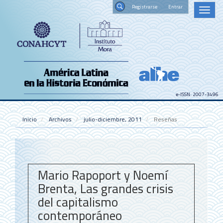
Navegación
Registrars
Toggl
principal
naviga
Contenido
Buscar
principal
Barra
lateral
e-ISSN: 2007-3496
Inicio
Archivos
julio-diciembre, 2011
Reseñas
Mario Rapoport y Noemí
Brenta, Las grandes crisis
del capitalismo
contemporáneo