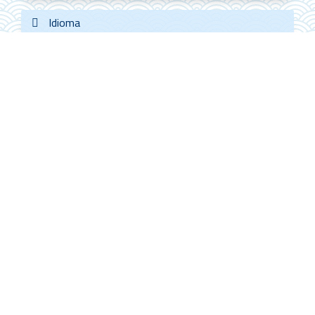
Idioma
Español
English
Português (Brasil)
Información
Para lectores/as
Para autores/as
Para bibliotecarios/as
Redes sociales