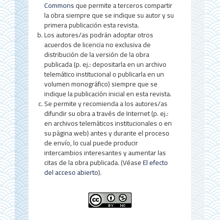
Commons
que permite a terceros compartir
l
la obra siempre que se indique su autor y su
d
primera publicación esta revista.
Los autores/as podrán adoptar otros
e
acuerdos de licencia no exclusiva de
distribución de la versión de la obra
l
publicada (p. ej.: depositarla en un archivo
a
telemático institucional o publicarla en un
volumen monográfico) siempre que se
r
indique la publicación inicial en esta revista.
Se permite y recomienda a los autores/as
t
difundir su obra a través de Internet (p. ej.:
í
en archivos telemáticos institucionales o en
su página web) antes y durante el proceso
c
de envío, lo cual puede producir
u
intercambios interesantes y aumentar las
citas de la obra publicada. (Véase
El efecto
l
del acceso abierto
).
o