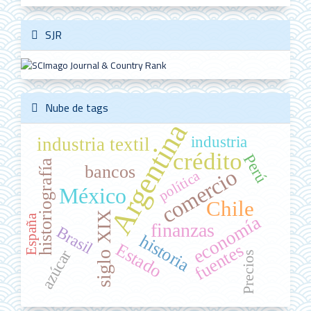
SJR
Nube de tags
Argentina
industria
industria textil
crédito
Perú
historiografía
bancos
comercio
política
México
Chile
siglo XIX
economía
España
finanzas
Brasil
historia
Estado
fuentes
azúcar
Precios