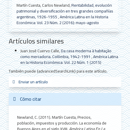
Martín Cuesta, Carlos Newland,
Rentabilidad, evolución
patrimonial y diversificación en tres grandes compañías
argentinas, 1926-1955
,
América Latina en la Historia
Económica: Vol. 23 Núm. 2 (2016): mayo-agosto
Artículos similares
Juan José Cuervo Calle,
Da casa moderna à habitação
como mercadoria. Colômbia, 1942-1991
,
América Latina
en la Historia Económica: Vol. 22 Núm. 1 (2015)
También puede {advancedSearchLink} para este artículo.
Enviar
Enviar un artículo
sistemas_in
new_sci
redes
un
artículo
Cómo citar
Newland, C. (2011). Martín Cuesta, Precios,
población, impuestos y producción. La economía de
Buenos Aires en el siglo XVIII.
América Latina En La