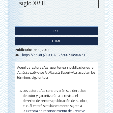
siglo XVIII
B
PDF
a
HTML
r
r
Publicado:
Jan 1, 2011
DOI:
https://doi.org/10.18232/20073496.473
a
l
Aquellos autores/as que tengan publicaciones en
América Latina en la Historia Económica
, aceptan los
a
términos siguientes:
t
Los autores/as conservarán sus derechos
e
de autor y garantizarán a la revista el
r
derecho de primera publicación de su obra,
el cuál estará simultáneamente sujeto a
a
la
Licencia de reconocimiento de Creative