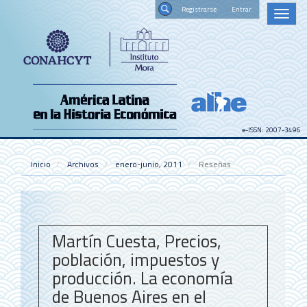
Navegación
Registrars
Toggl
principal
naviga
Contenido
Buscar
principal
Barra
lateral
e-ISSN: 2007-3496
Inicio
Archivos
enero-junio, 2011
Reseñas
Martín Cuesta, Precios,
población, impuestos y
producción. La economía
de Buenos Aires en el