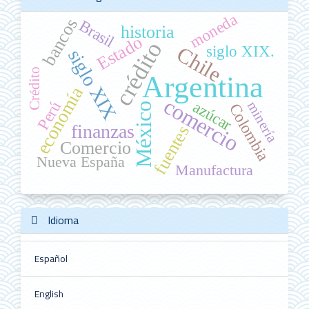
moneda
bancos
Brasil
historia
Estado
crédito
siglo XIX.
Chile
siglo XIX
Crédito
Argentina
economía
comercio
azúcar
Perú
minería
Colombia
México
finanzas
fuentes
Comercio
Nueva España
Manufactura
Idioma
Español
English