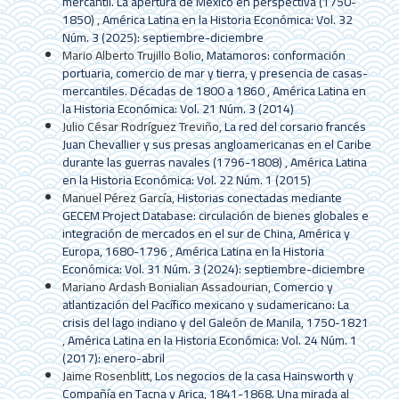
mercantil. La apertura de México en perspectiva (1750-
1850)
,
América Latina en la Historia Económica: Vol. 32
Núm. 3 (2025): septiembre-diciembre
Mario Alberto Trujillo Bolio,
Matamoros: conformación
portuaria, comercio de mar y tierra, y presencia de casas-
mercantiles. Décadas de 1800 a 1860
,
América Latina en
la Historia Económica: Vol. 21 Núm. 3 (2014)
Julio César Rodríguez Treviño,
La red del corsario francés
Juan Chevallier y sus presas angloamericanas en el Caribe
durante las guerras navales (1796-1808)
,
América Latina
en la Historia Económica: Vol. 22 Núm. 1 (2015)
Manuel Pérez García,
Historias conectadas mediante
GECEM Project Database: circulación de bienes globales e
integración de mercados en el sur de China, América y
Europa, 1680-1796
,
América Latina en la Historia
Económica: Vol. 31 Núm. 3 (2024): septiembre-diciembre
Mariano Ardash Bonialian Assadourian,
Comercio y
atlantización del Pacífico mexicano y sudamericano: La
crisis del lago indiano y del Galeón de Manila, 1750-1821
,
América Latina en la Historia Económica: Vol. 24 Núm. 1
(2017): enero-abril
Jaime Rosenblitt,
Los negocios de la casa Hainsworth y
Compañía en Tacna y Arica, 1841-1868. Una mirada al