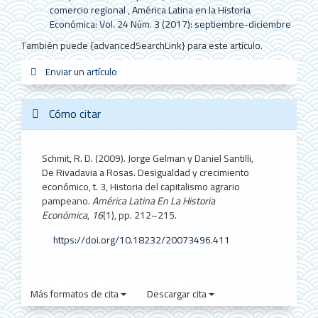
comercio regional
,
América Latina en la Historia
Económica: Vol. 24 Núm. 3 (2017): septiembre-diciembre
También puede {advancedSearchLink} para este artículo.
Enviar
Enviar un artículo
sistemas_in
new_sci
redes
un
artículo
Cómo citar
Schmit, R. D. (2009). Jorge Gelman y Daniel Santilli,
De Rivadavia a Rosas. Desigualdad y crecimiento
económico, t. 3, Historia del capitalismo agrario
pampeano.
América Latina En La Historia
Económica
,
16
(1), pp. 212–215.
https://doi.org/10.18232/20073496.411
Más formatos de cita
Descargar cita