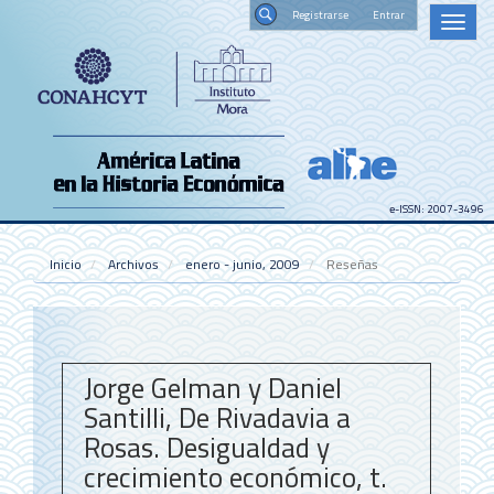
Navegación
Registrars
Toggl
principal
naviga
Contenido
Buscar
principal
Barra
lateral
e-ISSN: 2007-3496
Inicio
Archivos
enero - junio, 2009
Reseñas
Jorge Gelman y Daniel
Santilli, De Rivadavia a
Rosas. Desigualdad y
crecimiento económico, t.