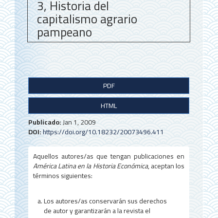
3, Historia del
capitalismo agrario
pampeano
B
PDF
a
HTML
r
r
Publicado:
Jan 1, 2009
DOI:
https://doi.org/10.18232/20073496.411
a
l
Aquellos autores/as que tengan publicaciones en
América Latina en la Historia Económica
, aceptan los
a
términos siguientes:
t
Los autores/as conservarán sus derechos
e
de autor y garantizarán a la revista el