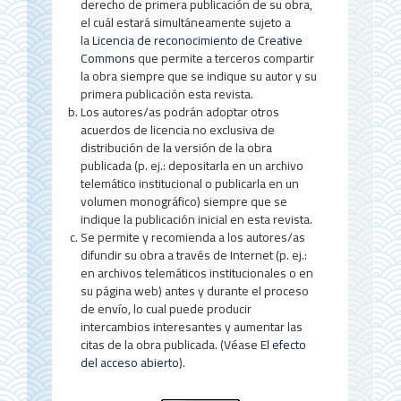
r
derecho de primera publicación de su obra,
el cuál estará simultáneamente sujeto a
a
la
Licencia de reconocimiento de Creative
Commons
que permite a terceros compartir
l
la obra siempre que se indique su autor y su
d
primera publicación esta revista.
Los autores/as podrán adoptar otros
e
acuerdos de licencia no exclusiva de
distribución de la versión de la obra
l
publicada (p. ej.: depositarla en un archivo
a
telemático institucional o publicarla en un
volumen monográfico) siempre que se
r
indique la publicación inicial en esta revista.
Se permite y recomienda a los autores/as
t
difundir su obra a través de Internet (p. ej.:
í
en archivos telemáticos institucionales o en
su página web) antes y durante el proceso
c
de envío, lo cual puede producir
u
intercambios interesantes y aumentar las
citas de la obra publicada. (Véase
El efecto
l
del acceso abierto
).
o