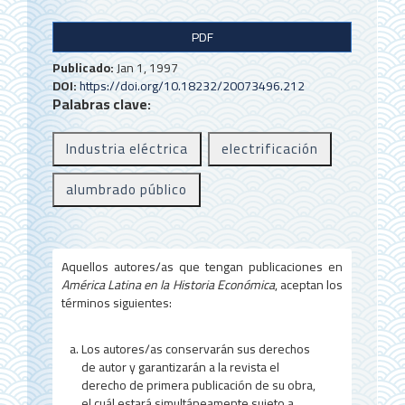
B
PDF
a
Publicado:
Jan 1, 1997
r
DOI:
https://doi.org/10.18232/20073496.212
Palabras clave:
r
a
Industria eléctrica
electrificación
l
alumbrado público
a
t
e
Aquellos autores/as que tengan publicaciones en
r
América Latina en la Historia Económica
, aceptan los
términos siguientes:
a
l
Los autores/as conservarán sus derechos
de autor y garantizarán a la revista el
d
derecho de primera publicación de su obra,
el cuál estará simultáneamente sujeto a