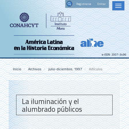
Navegación
Registrars
Toggl
principal
naviga
Contenido
Buscar
principal
Barra
lateral
e-ISSN: 2007-3496
Inicio
Archivos
julio-diciembre, 1997
Artículos
La iluminación y el
alumbrado públicos