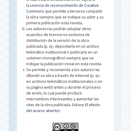
e
la
Licencia de reconocimiento de Creative
l
Commons
que permite a terceros compartir
la obra siempre que se indique su autor y su
a
primera publicación esta revista.
r
Los autores/as podrán adoptar otros
acuerdos de licencia no exclusiva de
t
distribución de la versión de la obra
publicada (p. ej.: depositarla en un archivo
í
telemático institucional o publicarla en un
c
volumen monográfico) siempre que se
indique la publicación inicial en esta revista.
u
Se permite y recomienda a los autores/as
difundir su obra a través de Internet (p. ej.:
l
en archivos telemáticos institucionales o en
o
su página web) antes y durante el proceso
de envío, lo cual puede producir
intercambios interesantes y aumentar las
citas de la obra publicada. (Véase
El efecto
del acceso abierto
).