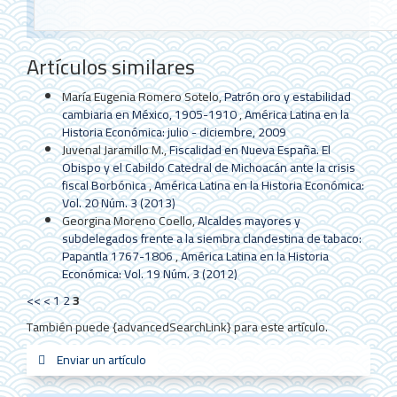
Detalles
Artículos similares
del
artículo
María Eugenia Romero Sotelo,
Patrón oro y estabilidad
cambiaria en México, 1905-1910
,
América Latina en la
Historia Económica: julio - diciembre, 2009
Juvenal Jaramillo M.,
Fiscalidad en Nueva España. El
Obispo y el Cabildo Catedral de Michoacán ante la crisis
fiscal Borbónica
,
América Latina en la Historia Económica:
Vol. 20 Núm. 3 (2013)
Georgina Moreno Coello,
Alcaldes mayores y
subdelegados frente a la siembra clandestina de tabaco:
Papantla 1767-1806
,
América Latina en la Historia
Económica: Vol. 19 Núm. 3 (2012)
<<
<
1
2
3
También puede {advancedSearchLink} para este artículo.
Enviar
Enviar un artículo
sistemas_in
new_sci
redes
un
artículo