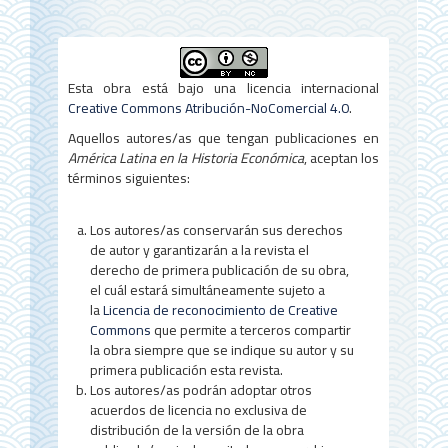
r
a
l
Esta obra está bajo una licencia internacional
d
Creative Commons Atribución-NoComercial 4.0
.
e
Aquellos autores/as que tengan publicaciones en
l
América Latina en la Historia Económica
, aceptan los
términos siguientes:
a
r
Los autores/as conservarán sus derechos
de autor y garantizarán a la revista el
t
derecho de primera publicación de su obra,
í
el cuál estará simultáneamente sujeto a
la
Licencia de reconocimiento de Creative
c
Commons
que permite a terceros compartir
la obra siempre que se indique su autor y su
u
primera publicación esta revista.
l
Los autores/as podrán adoptar otros
acuerdos de licencia no exclusiva de
o
distribución de la versión de la obra