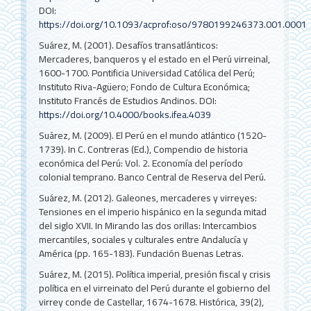
DOI:
https://doi.org/10.1093/acprof:oso/9780199246373.001.0001
Suárez, M. (2001). Desafíos transatlánticos:
Mercaderes, banqueros y el estado en el Perú virreinal,
1600-1700. Pontificia Universidad Católica del Perú;
Instituto Riva-Agüero; Fondo de Cultura Económica;
Instituto Francés de Estudios Andinos.
DOI:
https://doi.org/10.4000/books.ifea.4039
Suárez, M. (2009). El Perú en el mundo atlántico (1520-
1739). In C. Contreras (Ed.), Compendio de historia
económica del Perú: Vol. 2. Economía del período
colonial temprano. Banco Central de Reserva del Perú.
Suárez, M. (2012). Galeones, mercaderes y virreyes:
Tensiones en el imperio hispánico en la segunda mitad
del siglo XVII. In Mirando las dos orillas: Intercambios
mercantiles, sociales y culturales entre Andalucía y
América (pp. 165-183). Fundación Buenas Letras.
Suárez, M. (2015). Política imperial, presión fiscal y crisis
política en el virreinato del Perú durante el gobierno del
virrey conde de Castellar, 1674-1678. Histórica, 39(2),