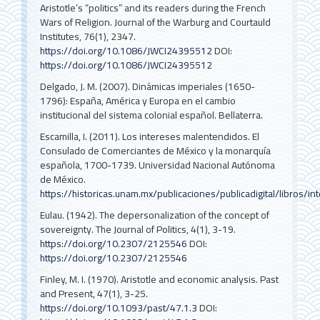
Aristotle’s “politics” and its readers during the French
Wars of Religion. Journal of the Warburg and Courtauld
Institutes, 76(1), 2347.
https://doi.org/10.1086/JWCI24395512
DOI:
https://doi.org/10.1086/JWCI24395512
Delgado, J. M. (2007). Dinámicas imperiales (1650-
1796): España, América y Europa en el cambio
institucional del sistema colonial español. Bellaterra.
Escamilla, I. (2011). Los intereses malentendidos. El
Consulado de Comerciantes de México y la monarquía
española, 1700-1739. Universidad Nacional Autónoma
de México.
https://historicas.unam.mx/publicaciones/publicadigital/libros/i
Eulau. (1942). The depersonalization of the concept of
sovereignty. The Journal of Politics, 4(1), 3-19.
https://doi.org/10.2307/2125546
DOI:
https://doi.org/10.2307/2125546
Finley, M. I. (1970). Aristotle and economic analysis. Past
and Present, 47(1), 3-25.
https://doi.org/10.1093/past/47.1.3
DOI: