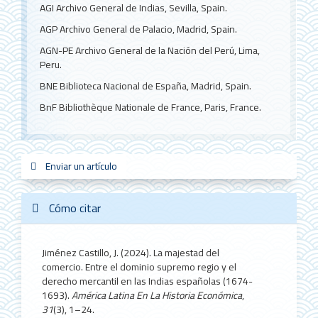
AGI Archivo General de Indias, Sevilla, Spain.
AGP Archivo General de Palacio, Madrid, Spain.
AGN-PE Archivo General de la Nación del Perú, Lima,
Peru.
BNE Biblioteca Nacional de España, Madrid, Spain.
BnF Bibliothèque Nationale de France, Paris, France.
Enviar
Enviar un artículo
sistemas_in
new_sci
redes
un
artículo
Cómo citar
Jiménez Castillo, J. (2024). La majestad del
comercio. Entre el dominio supremo regio y el
derecho mercantil en las Indias españolas (1674-
1693).
América Latina En La Historia Económica
,
31
(3), 1–24.