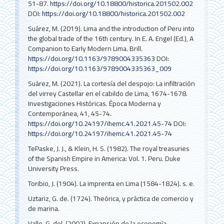
51-87.
https://doi.org/10.18800/historica.201502.002
DOI:
https://doi.org/10.18800/historica.201502.002
Suárez, M. (2019). Lima and the introduction of Peru into
the global trade of the 16th century. In E. A. Engel (Ed.), A
Companion to Early Modern Lima. Brill.
https://doi.org/10.1163/9789004335363
DOI:
https://doi.org/10.1163/9789004335363_009
Suárez, M. (2021). La cortesía del despojo: La infiltración
del virrey Castellar en el cabildo de Lima, 1674-1678.
Investigaciones Históricas. Época Moderna y
Contemporánea, 41, 45-74.
https://doi.org/10.24197/ihemc.41.2021.45-74
DOI:
https://doi.org/10.24197/ihemc.41.2021.45-74
TePaske, J. J., & Klein, H. S. (1982). The royal treasuries
of the Spanish Empire in America: Vol. 1. Peru. Duke
University Press.
Toribio, J. (1904). La imprenta en Lima (1584-1824). s. e.
Uztariz, G. de. (1724). Theórica, y práctica de comercio y
de marina.
Valle, G. del. (2002). Expansión de la economía