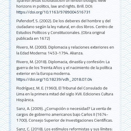
Spanish Jesuit scholasticism on British thought: New
horizons in politics, law and rights. Brill.
DOI:
https://doi.org/10.1163/9789004516731
Pufendorf, S. (2002). De los deberes del hombre y del
ciudadano según la ley natural, en dos libros. Centro de
Estudios Políticos y Constitucionales. (Obra original
publicada en 1672)
Rivero, M. (2000). Diplomacia y relaciones exteriores en
la Edad Moderna: 1453-1794. Alianza.
Rivero, M. (2018). Diplomacia, dinastía y confesión: La
guerra de los Treinta Años y el nacimiento de la política
exterior en la Europa moderna.
https://doi.org/10.18239/vdh_2018.07.04
Rodríguez, M. E. (1960). El Tribunal del Consulado de
Lima en la primera mitad del siglo XVII. Ediciones Cultura
Hispánica.
Sanz, A. (2009). ¿Corrupción o necesidad? La venta de
cargos de gobierno americanos bajo Carlos II (1674-
1700). Consejo Superior de Investigaciones Científicas.
Sanz, C. (2018). Los estímulos reformistas y sus límites: