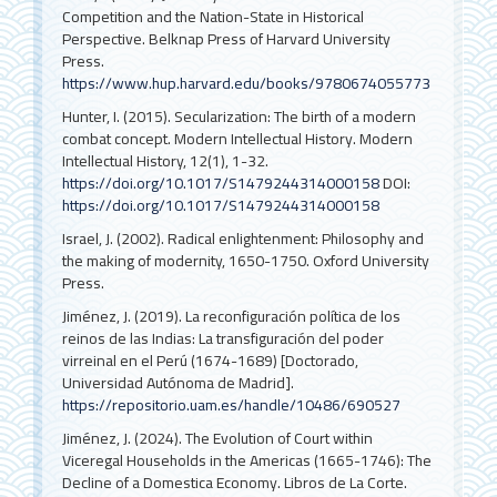
Competition and the Nation-State in Historical
Perspective. Belknap Press of Harvard University
Press.
https://www.hup.harvard.edu/books/9780674055773
Hunter, I. (2015). Secularization: The birth of a modern
combat concept. Modern Intellectual History. Modern
Intellectual History, 12(1), 1-32.
https://doi.org/10.1017/S1479244314000158
DOI:
https://doi.org/10.1017/S1479244314000158
Israel, J. (2002). Radical enlightenment: Philosophy and
the making of modernity, 1650-1750. Oxford University
Press.
Jiménez, J. (2019). La reconfiguración política de los
reinos de las Indias: La transfiguración del poder
virreinal en el Perú (1674-1689) [Doctorado,
Universidad Autónoma de Madrid].
https://repositorio.uam.es/handle/10486/690527
Jiménez, J. (2024). The Evolution of Court within
Viceregal Households in the Americas (1665-1746): The
Decline of a Domestica Economy. Libros de La Corte.