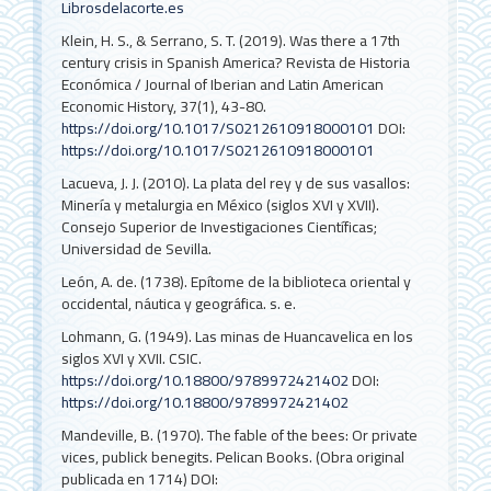
Librosdelacorte.es
Klein, H. S., & Serrano, S. T. (2019). Was there a 17th
century crisis in Spanish America? Revista de Historia
Económica / Journal of Iberian and Latin American
Economic History, 37(1), 43-80.
https://doi.org/10.1017/S0212610918000101
DOI:
https://doi.org/10.1017/S0212610918000101
Lacueva, J. J. (2010). La plata del rey y de sus vasallos:
Minería y metalurgia en México (siglos XVI y XVII).
Consejo Superior de Investigaciones Científicas;
Universidad de Sevilla.
León, A. de. (1738). Epítome de la biblioteca oriental y
occidental, náutica y geográfica. s. e.
Lohmann, G. (1949). Las minas de Huancavelica en los
siglos XVI y XVII. CSIC.
https://doi.org/10.18800/9789972421402
DOI:
https://doi.org/10.18800/9789972421402
Mandeville, B. (1970). The fable of the bees: Or private
vices, publick benegits. Pelican Books. (Obra original
publicada en 1714)
DOI: