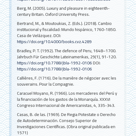
Berg, M. (2005). Luxury and pleasure in eighteenth-
century Britain. Oxford University Press.
Bertrand, M., & Moutoukias, Z. (Eds.). (2018). Cambio
institucional y fiscalidad: Mundo hispánico, 1760-1850.
Casa de Velázquez.
DOI:
https://doi.org/10.4000/books.cvz.4289
Bradley, P. T. (1992). The defence of Peru, 1648–1700.
Jahrbuch Für Geschichte Lateinamerikas, 29(1), 91-120.
https://doi.org/10.7788/jbla-1992-0106
DOI:
https://doi.org/10.7788/jbla-1992-0106
Callières, F. (1716). De la manière de négocier avec les
souverains. Pour la Compagnie.
Caracuel Moyano, R. (1966). Los mercaderes del Perú y
la financiación de los gastos de la Monarquía. XXXVI
Congreso Internacional de Americanistas, 4, 335-343.
Casas, B. de las. (1969). De Regia Potestate o Derecho
de Autodeterminación. Consejo Superior de
Investigaciones Científicas. (Obra original publicada en
1571)