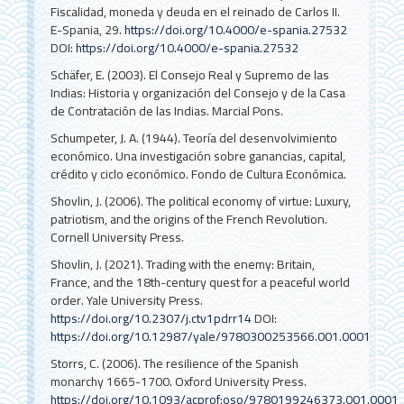
Fiscalidad, moneda y deuda en el reinado de Carlos II.
E-Spania, 29.
https://doi.org/10.4000/e-spania.27532
DOI:
https://doi.org/10.4000/e-spania.27532
Schäfer, E. (2003). El Consejo Real y Supremo de las
Indias: Historia y organización del Consejo y de la Casa
de Contratación de las Indias. Marcial Pons.
Schumpeter, J. A. (1944). Teoría del desenvolvimiento
económico. Una investigación sobre ganancias, capital,
crédito y ciclo económico. Fondo de Cultura Económica.
Shovlin, J. (2006). The political economy of virtue: Luxury,
patriotism, and the origins of the French Revolution.
Cornell University Press.
Shovlin, J. (2021). Trading with the enemy: Britain,
France, and the 18th-century quest for a peaceful world
order. Yale University Press.
https://doi.org/10.2307/j.ctv1pdrr14
DOI:
https://doi.org/10.12987/yale/9780300253566.001.0001
Storrs, C. (2006). The resilience of the Spanish
monarchy 1665-1700. Oxford University Press.
https://doi.org/10.1093/acprof:oso/9780199246373.001.0001