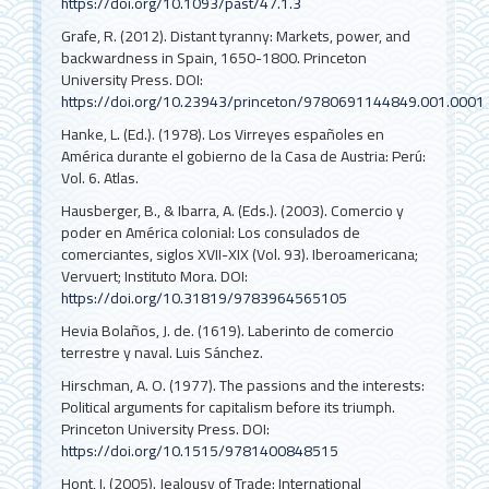
https://doi.org/10.1093/past/47.1.3
Grafe, R. (2012). Distant tyranny: Markets, power, and
backwardness in Spain, 1650-1800. Princeton
University Press.
DOI:
https://doi.org/10.23943/princeton/9780691144849.001.0001
Hanke, L. (Ed.). (1978). Los Virreyes españoles en
América durante el gobierno de la Casa de Austria: Perú:
Vol. 6. Atlas.
Hausberger, B., & Ibarra, A. (Eds.). (2003). Comercio y
poder en América colonial: Los consulados de
comerciantes, siglos XVII-XIX (Vol. 93). Iberoamericana;
Vervuert; Instituto Mora.
DOI:
https://doi.org/10.31819/9783964565105
Hevia Bolaños, J. de. (1619). Laberinto de comercio
terrestre y naval. Luis Sánchez.
Hirschman, A. O. (1977). The passions and the interests:
Political arguments for capitalism before its triumph.
Princeton University Press.
DOI:
https://doi.org/10.1515/9781400848515
Hont, I. (2005). Jealousy of Trade: International