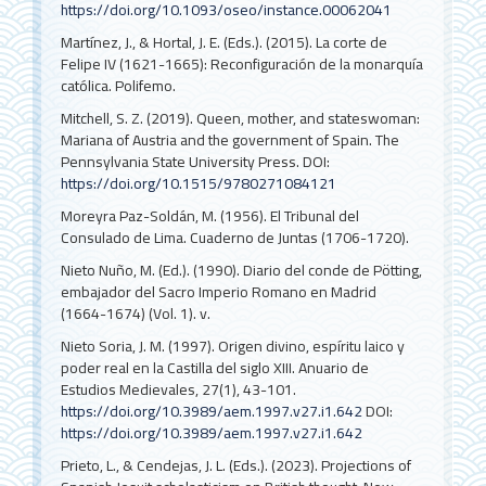
https://doi.org/10.1093/oseo/instance.00062041
Martínez, J., & Hortal, J. E. (Eds.). (2015). La corte de
Felipe IV (1621-1665): Reconfiguración de la monarquía
católica. Polifemo.
Mitchell, S. Z. (2019). Queen, mother, and stateswoman:
Mariana of Austria and the government of Spain. The
Pennsylvania State University Press.
DOI:
https://doi.org/10.1515/9780271084121
Moreyra Paz-Soldán, M. (1956). El Tribunal del
Consulado de Lima. Cuaderno de Juntas (1706-1720).
Nieto Nuño, M. (Ed.). (1990). Diario del conde de Pötting,
embajador del Sacro Imperio Romano en Madrid
(1664-1674) (Vol. 1). v.
Nieto Soria, J. M. (1997). Origen divino, espíritu laico y
poder real en la Castilla del siglo XIII. Anuario de
Estudios Medievales, 27(1), 43-101.
https://doi.org/10.3989/aem.1997.v27.i1.642
DOI:
https://doi.org/10.3989/aem.1997.v27.i1.642
Prieto, L., & Cendejas, J. L. (Eds.). (2023). Projections of