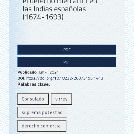
el derecho mercantil en
las Indias españolas
(1674-1693)
B
PDF
a
PDF
r
r
Publicado:
Jun 4, 2024
DOI:
https://doi.org/10.18232/20073496.1443
a
Palabras clave:
l
Consulado
virrey
a
t
suprema potestad
e
derecho comercial