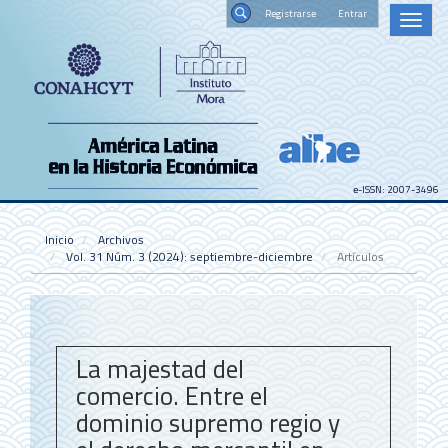
Navegación
Registrars
Toggl
principal
naviga
Contenido
Buscar
principal
Barra
lateral
e-ISSN: 2007-3496
Inicio
Archivos
Vol. 31 Núm. 3 (2024): septiembre-diciembre
Artículos
La majestad del
comercio. Entre el
dominio supremo regio y