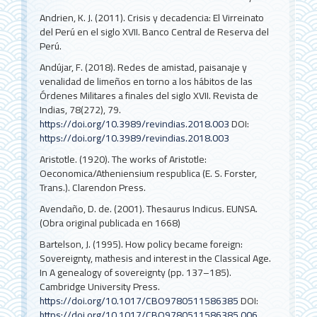
Andrien, K. J. (2011). Crisis y decadencia: El Virreinato
del Perú en el siglo XVII. Banco Central de Reserva del
Perú.
Andújar, F. (2018). Redes de amistad, paisanaje y
venalidad de limeños en torno a los hábitos de las
Órdenes Militares a finales del siglo XVII. Revista de
Indias, 78(272), 79.
https://doi.org/10.3989/revindias.2018.003
DOI:
https://doi.org/10.3989/revindias.2018.003
Aristotle. (1920). The works of Aristotle:
Oeconomica/Atheniensium respublica (E. S. Forster,
Trans.). Clarendon Press.
Avendaño, D. de. (2001). Thesaurus Indicus. EUNSA.
(Obra original publicada en 1668)
Bartelson, J. (1995). How policy became foreign:
Sovereignty, mathesis and interest in the Classical Age.
In A genealogy of sovereignty (pp. 137–185).
Cambridge University Press.
https://doi.org/10.1017/CBO9780511586385
DOI:
https://doi.org/10.1017/CBO9780511586385.006