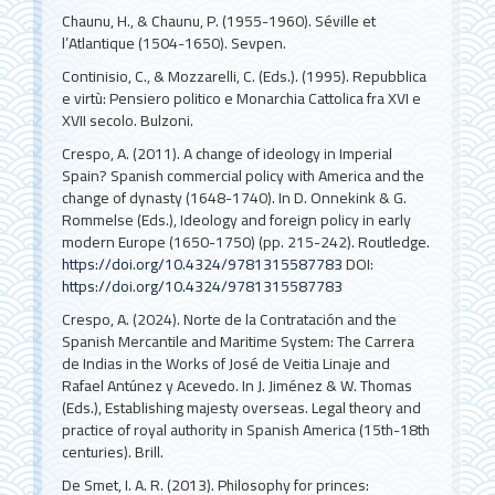
Chaunu, H., & Chaunu, P. (1955-1960). Séville et
l’Atlantique (1504-1650). Sevpen.
Continisio, C., & Mozzarelli, C. (Eds.). (1995). Repubblica
e virtù: Pensiero politico e Monarchia Cattolica fra XVI e
XVII secolo. Bulzoni.
Crespo, A. (2011). A change of ideology in Imperial
Spain? Spanish commercial policy with America and the
change of dynasty (1648-1740). In D. Onnekink & G.
Rommelse (Eds.), Ideology and foreign policy in early
modern Europe (1650-1750) (pp. 215-242). Routledge.
https://doi.org/10.4324/9781315587783
DOI:
https://doi.org/10.4324/9781315587783
Crespo, A. (2024). Norte de la Contratación and the
Spanish Mercantile and Maritime System: The Carrera
de Indias in the Works of José de Veitia Linaje and
Rafael Antúnez y Acevedo. In J. Jiménez & W. Thomas
(Eds.), Establishing majesty overseas. Legal theory and
practice of royal authority in Spanish America (15th-18th
centuries). Brill.
De Smet, I. A. R. (2013). Philosophy for princes: