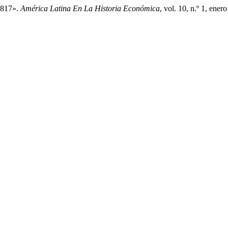
1817».
América Latina En La Historia Económica
, vol. 10, n.º 1, ene