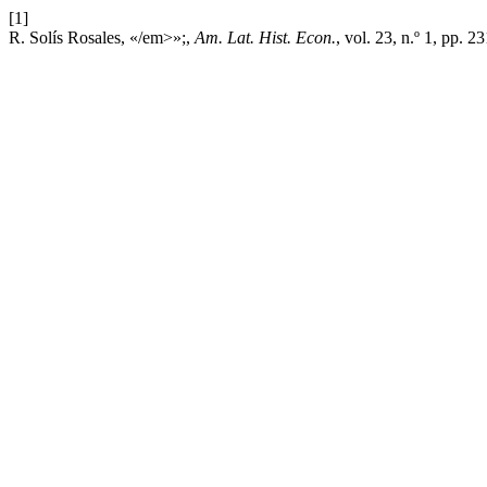
[1]
R. Solís Rosales, «/em>»;,
Am. Lat. Hist. Econ.
, vol. 23, n.º 1, pp. 