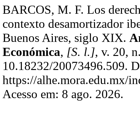
BARCOS, M. F. Los derechos
contexto desamortizador ib
Buenos Aires, siglo XIX.
A
Económica
,
[S. l.]
, v. 20, 
10.18232/20073496.509. D
https://alhe.mora.edu.mx/i
Acesso em: 8 ago. 2026.