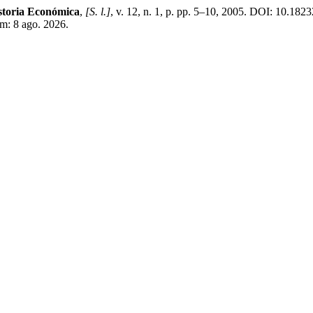
storia Económica
,
[S. l.]
, v. 12, n. 1, p. pp. 5–10, 2005. DOI: 10.18
m: 8 ago. 2026.