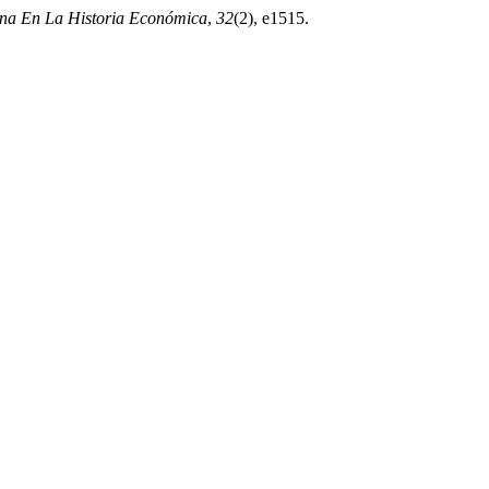
ina En La Historia Económica
,
32
(2), e1515.