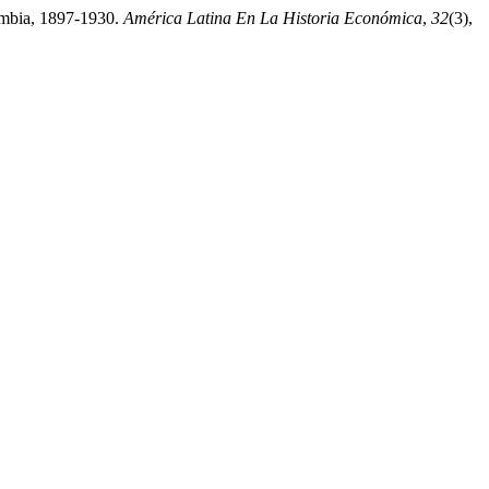
lombia, 1897-1930.
América Latina En La Historia Económica
,
32
(3),