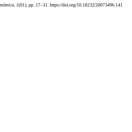
onómica
,
1
(01), pp. 17–31. https://doi.org/10.18232/20073496.141